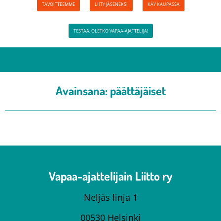
TAVOITTEEMME
LIITY JÄSENEKSI
KÄY KAUPASSA
TESTAA, OLETKO VAPAA-AJATTELIJA!
Avainsana:
päättäjäiset
Vapaa-ajattelijain Liitto ry
Neljäs linja 1
00530 Helsinki