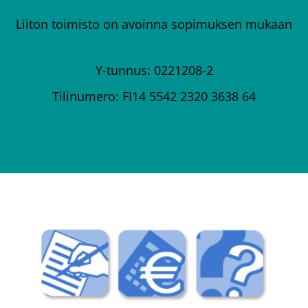
Liiton toimisto on avoinna sopimuksen mukaan
Y-tunnus: 0221208-2
Tilinumero: FI14 5542 2320 3638 64