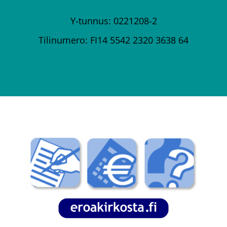
Y-tunnus: 0221208-2
Tilinumero: FI14 5542 2320 3638 64