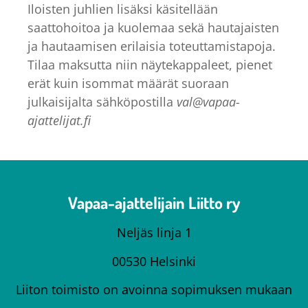
Iloisten juhlien lisäksi käsitellään
saattohoitoa ja kuolemaa sekä hautajaisten
ja hautaamisen erilaisia toteuttamistapoja.
Tilaa maksutta niin näytekappaleet, pienet
erät kuin isommat määrät suoraan
julkaisijalta sähköpostilla
val@vapaa-
ajattelijat.fi
Vapaa-ajattelijain Liitto ry
Neljäs linja 1
00530 Helsinki
Liiton toimisto on avoinna sopimuksen mukaan