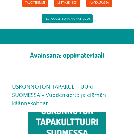
TAVOITTEEMME
LIITY JÄSENEKSI
KÄY KAUPASSA
TESTAA, OLETKO VAPAA-AJATTELIJA!
Avainsana:
oppimateriaali
USKONNOTON TAPAKULTTUURI
SUOMESSA – Vuodenkierto ja elämän
käännekohdat