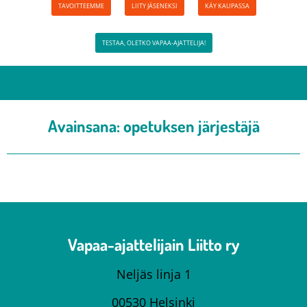
TAVOITTEEMME
LIITY JÄSENEKSI
KÄY KAUPASSA
TESTAA, OLETKO VAPAA-AJATTELIJA!
Avainsana:
opetuksen järjestäjä
Vapaa-ajattelijain Liitto ry
Neljäs linja 1
00530 Helsinki