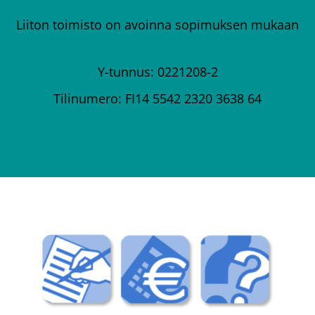
Liiton toimisto on avoinna sopimuksen mukaan
Y-tunnus: 0221208-2
Tilinumero: FI14 5542 2320 3638 64