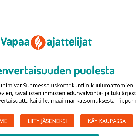
nvertaisuuden puolesta​
at toimivat Suomessa uskontokuntiin kuulumattomien,
levien, tavallisten ihmisten edunvalvonta- ja tukijärjes
rtaisuutta kaikille, maailmankatsomuksesta riippum
MME
LIITY JÄSENEKSI
KÄY KAUPASSA