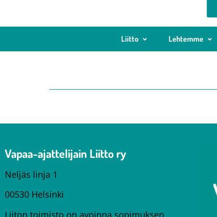
Liitto
Lehtemme
Vapaa-ajattelijain Liitto ry
Neljäs linja 1
00530 Helsinki
Liiton toimisto on avoinna sopimuksen