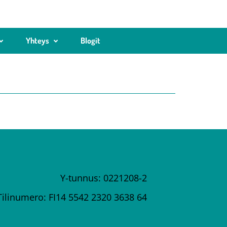
Yhteys
Blogit
Y-tunnus: 0221208-2
Tilinumero: FI14 5542 2320 3638 64