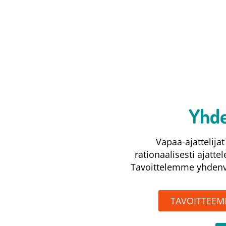
Yhde
Vapaa-ajattelij
rationaalisesti ajatte
Tavoittelemme yhdenve
TAVOITTEE