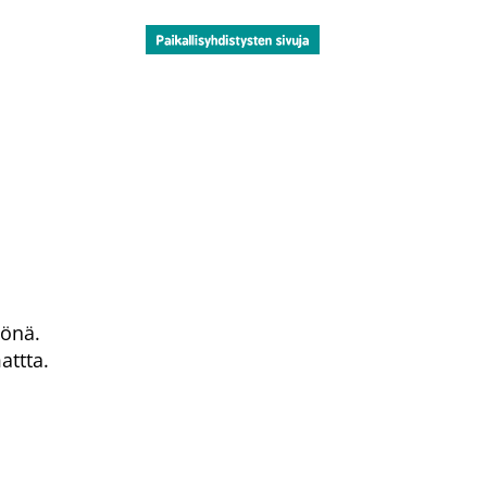
tönä.
attta.