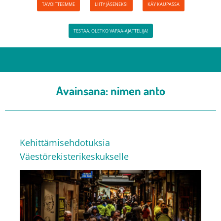
TAVOITTEEMME
LIITY JÄSENEKSI
KÄY KAUPASSA
TESTAA, OLETKO VAPAA-AJATTELIJA!
Avainsana:
nimen anto
Kehittämisehdotuksia
Väestörekisterikeskukselle