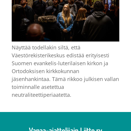
Näyttää todellakin siltä, että
Väestörekisterikeskus edistää erityisesti
Suomen evankelis-luterilaisen kirkon ja
Ortodoksisen kirkkokunnan
jäsenhankintaa. Tämä rikkoo julkisen vallan
toiminnalle asetettua
neutraliteettiperiaatetta.
Vapaa-ajattelijain Liitto ry