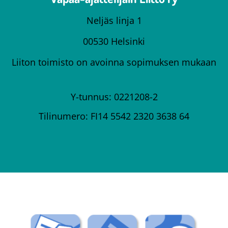
Neljäs linja 1
00530 Helsinki
Liiton toimisto on avoinna sopimuksen mukaan
Y-tunnus: 0221208-2
Tilinumero: FI14 5542 2320 3638 64