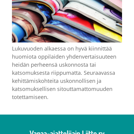
Lukuvuoden alkaessa on hyvä kiinnittää
huomiota oppilaiden yhdenvertaisuuteen
heidän perheensä uskonnosta tai
katsomuksesta riippumatta. Seuraavassa
kehittämiskohteita uskonnollisen ja
katsomuksellisen sitouttamattomuuden
totettamiseen.
Vapaa-ajattelijain Liitto ry