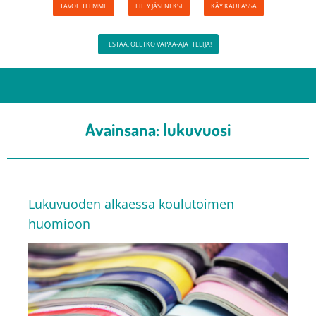
TAVOITTEEMME
LIITY JÄSENEKSI
KÄY KAUPASSA
TESTAA, OLETKO VAPAA-AJATTELIJA!
Avainsana:
lukuvuosi
Lukuvuoden alkaessa koulutoimen
huomioon