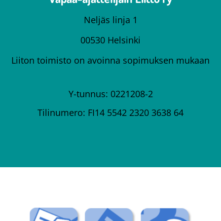
Neljäs linja 1
00530 Helsinki
Liiton toimisto on avoinna sopimuksen mukaan
Y-tunnus: 0221208-2
Tilinumero: FI14 5542 2320 3638 64