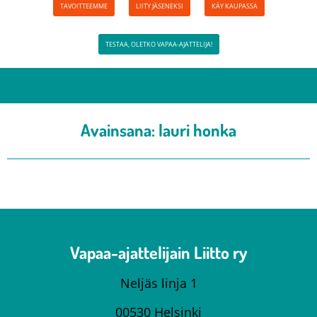
TAVOITTEEMME
LIITY JÄSENEKSI
KÄY KAUPASSA
TESTAA, OLETKO VAPAA-AJATTELIJA!
Avainsana:
lauri honka
Vapaa-ajattelijain Liitto ry
Neljäs linja 1
00530 Helsinki