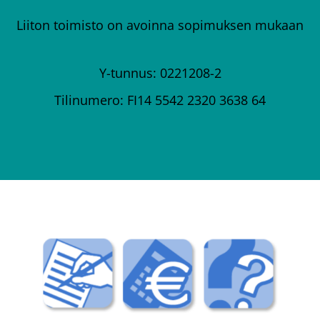
Liiton toimisto on avoinna sopimuksen mukaan
Y-tunnus: 0221208-2
Tilinumero: FI14 5542 2320 3638 64