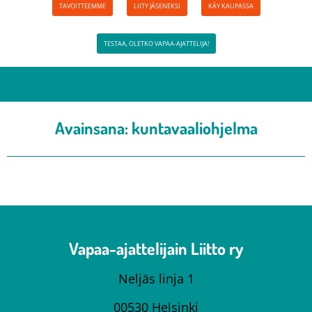
TAVOITTEEMME
LIITY JÄSENEKSI
KÄY KAUPASSA
TESTAA, OLETKO VAPAA-AJATTELIJA!
Avainsana:
kuntavaaliohjelma
Vapaa-ajattelijain Liitto ry
Neljäs linja 1
00530 Helsinki