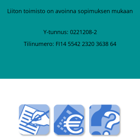
Liiton toimisto on avoinna sopimuksen mukaan
Y-tunnus: 0221208-2
Tilinumero: FI14 5542 2320 3638 64