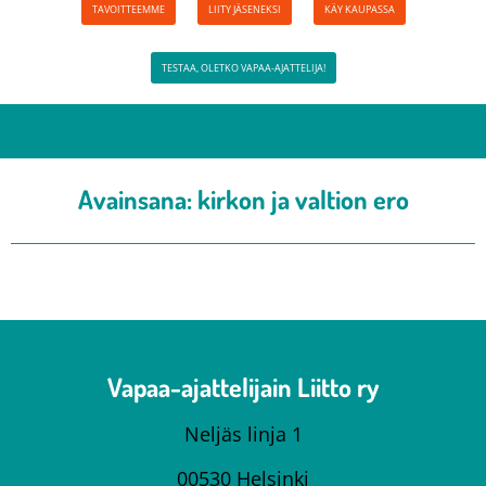
TAVOITTEEMME
LIITY JÄSENEKSI
KÄY KAUPASSA
TESTAA, OLETKO VAPAA-AJATTELIJA!
Avainsana:
kirkon ja valtion ero
Vapaa-ajattelijain Liitto ry
Neljäs linja 1
00530 Helsinki