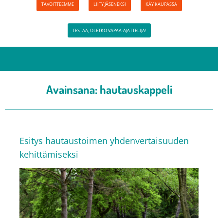
TAVOITTEEMME
LIITY JÄSENEKSI
KÄY KAUPASSA
TESTAA, OLETKO VAPAA-AJATTELIJA!
Avainsana:
hautauskappeli
Esitys hautaustoimen yhdenvertaisuuden
kehittämiseksi