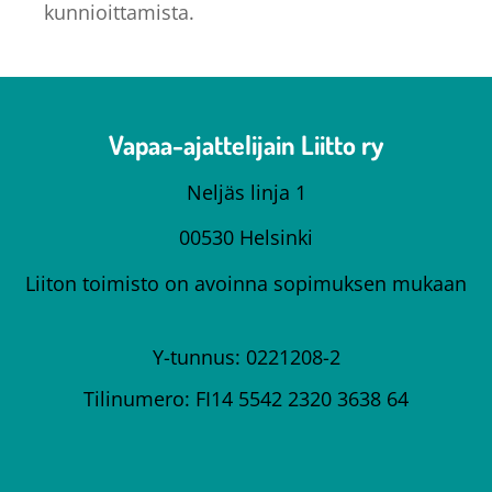
kunnioittamista.
Vapaa-ajattelijain Liitto ry
Neljäs linja 1
00530 Helsinki
Liiton toimisto on avoinna sopimuksen mukaan
Y-tunnus: 0221208-2
Tilinumero: FI14 5542 2320 3638 64