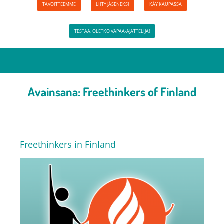
TAVOITTEEMME
LIITY JÄSENEKSI
KÄY KAUPASSA
TESTAA, OLETKO VAPAA-AJATTELIJA!
Avainsana:
Freethinkers of Finland
Freethinkers in Finland