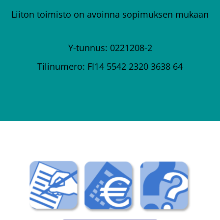
Liiton toimisto on avoinna sopimuksen mukaan
Y-tunnus: 0221208-2
Tilinumero: FI14 5542 2320 3638 64