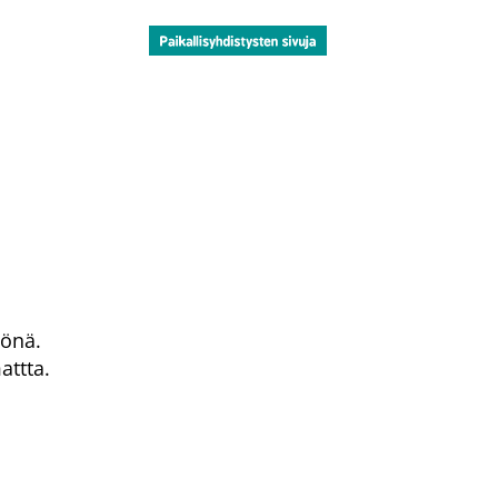
tönä.
attta.