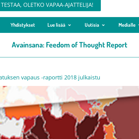
TESTAA, OLETKO VAPAA-AJATTELIJA!
Yhdistykset
Lue lisää
Uutisia
Medialle
Avainsana:
Feedom of Thought Report
tuksen vapaus -raportti 2018 julkaistu