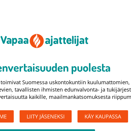
nvertaisuuden puolesta​
at toimivat Suomessa uskontokuntiin kuulumattomien,
levien, tavallisten ihmisten edunvalvonta- ja tukijärjes
rtaisuutta kaikille, maailmankatsomuksesta riippum
MME
LIITY JÄSENEKSI
KÄY KAUPASSA