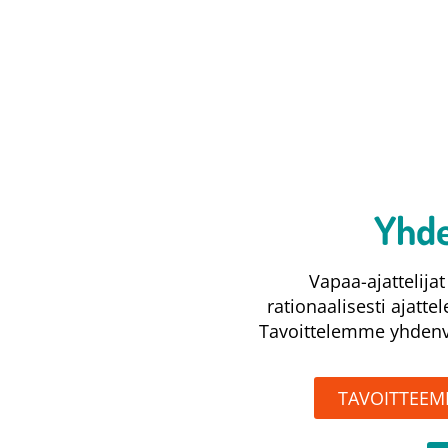
Yhde
Vapaa-ajattelij
rationaalisesti ajatte
Tavoittelemme yhdenve
TAVOITTEE