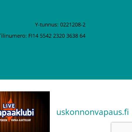
Y-tunnus: 0221208-2
Tilinumero: FI14 5542 2320 3638 64
uskonnonvapaus.fi