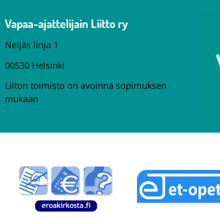
Vapaa-ajattelijain Liitto ry
Neljäs linja 1
00530 Helsinki
Liiton toimisto on avoinna sopimuksen
mukaan