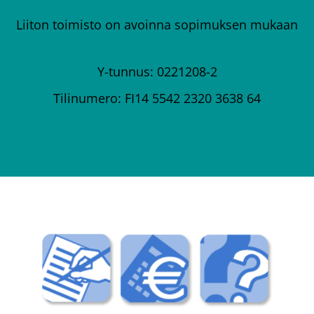
Liiton toimisto on avoinna sopimuksen mukaan
Y-tunnus: 0221208-2
Tilinumero: FI14 5542 2320 3638 64