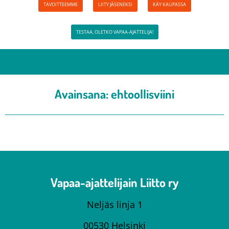
TAVOITTEEMME
LIITY JÄSENEKSI
KÄY KAUPASSA
TESTAA, OLETKO VAPAA-AJATTELIJA!
Avainsana:
ehtoollisviini
Vapaa-ajattelijain Liitto ry
Neljäs linja 1
00530 Helsinki