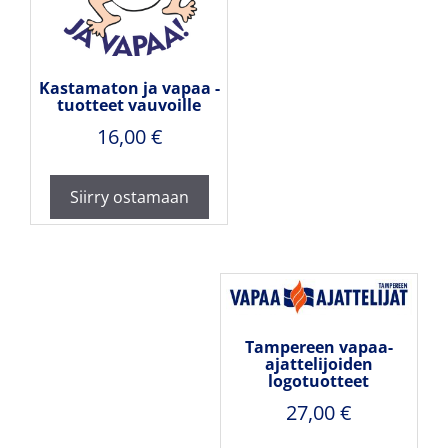
Kastamaton ja vapaa -
tuotteet vauvoille
16,00
€
Siirry ostamaan
Tampereen vapaa-
ajattelijoiden
logotuotteet
27,00
€