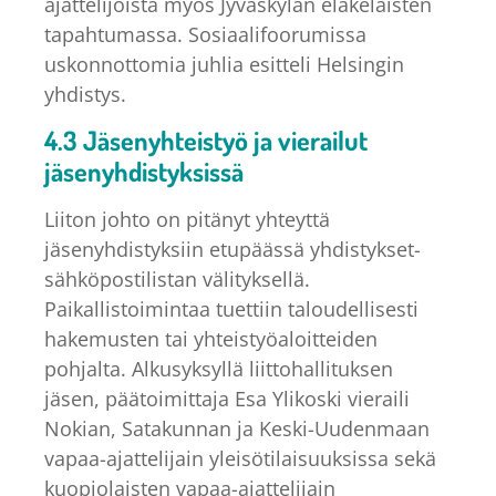
ajattelijoista myös Jyväskylän eläkeläisten
tapahtumassa. Sosiaalifoorumissa
uskonnottomia juhlia esitteli Helsingin
yhdistys.
4.3 Jäsenyhteistyö ja vierailut
jäsenyhdistyksissä
Liiton johto on pitänyt yhteyttä
jäsenyhdistyksiin etupäässä yhdistykset-
sähköpostilistan välityksellä.
Paikallistoimintaa tuettiin taloudellisesti
hakemusten tai yhteistyöaloitteiden
pohjalta. Alkusyksyllä liittohallituksen
jäsen, päätoimittaja Esa Ylikoski vieraili
Nokian, Satakunnan ja Keski-Uudenmaan
vapaa-ajattelijain yleisötilaisuuksissa sekä
kuopiolaisten vapaa-ajattelijain