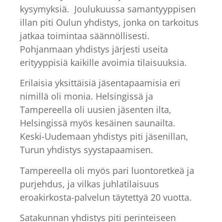
kysymyksiä. Joulukuussa samantyyppisen
illan piti Oulun yhdistys, jonka on tarkoitus
jatkaa toimintaa säännöllisesti.
Pohjanmaan yhdistys järjesti useita
erityyppisiä kaikille avoimia tilaisuuksia.
Erilaisia yksittäisiä jäsentapaamisia eri
nimillä oli monia. Helsingissä ja
Tampereella oli uusien jäsenten ilta,
Helsingissä myös kesäinen saunailta.
Keski-Uudemaan yhdistys piti jäsenillan,
Turun yhdistys syystapaamisen.
Tampereella oli myös pari luontoretkeä ja
purjehdus, ja vilkas juhlatilaisuus
eroakirkosta-palvelun täytettyä 20 vuotta.
Satakunnan yhdistys piti perinteiseen