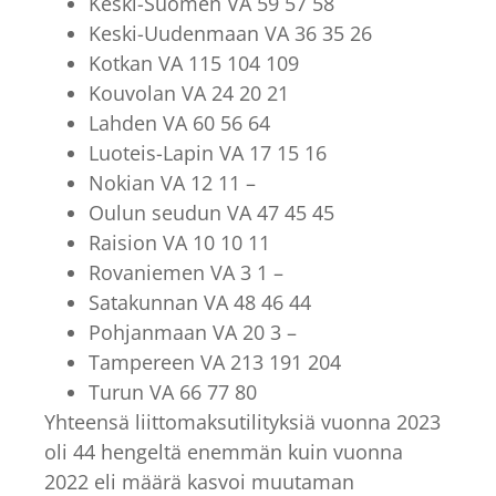
Keski-Suomen VA 59 57 58
Keski-Uudenmaan VA 36 35 26
Kotkan VA 115 104 109
Kouvolan VA 24 20 21
Lahden VA 60 56 64
Luoteis-Lapin VA 17 15 16
Nokian VA 12 11 –
Oulun seudun VA 47 45 45
Raision VA 10 10 11
Rovaniemen VA 3 1 –
Satakunnan VA 48 46 44
Pohjanmaan VA 20 3 –
Tampereen VA 213 191 204
Turun VA 66 77 80
Yhteensä liittomaksutilityksiä vuonna 2023
oli 44 hengeltä enemmän kuin vuonna
2022 eli määrä kasvoi muutaman