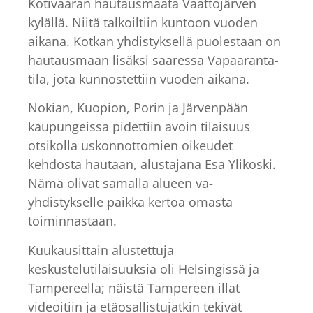
Kotivaaran hautausmaata Vaattojärven
kylällä. Niitä talkoiltiin kuntoon vuoden
aikana. Kotkan yhdistyksellä puolestaan on
hautausmaan lisäksi saaressa Vapaaranta-
tila, jota kunnostettiin vuoden aikana.
Nokian, Kuopion, Porin ja Järvenpään
kaupungeissa pidettiin avoin tilaisuus
otsikolla uskonnottomien oikeudet
kehdosta hautaan, alustajana Esa Ylikoski.
Nämä olivat samalla alueen va-
yhdistykselle paikka kertoa omasta
toiminnastaan.
Kuukausittain alustettuja
keskustelutilaisuuksia oli Helsingissä ja
Tampereella; näistä Tampereen illat
videoitiin ja etäosallistujatkin tekivät