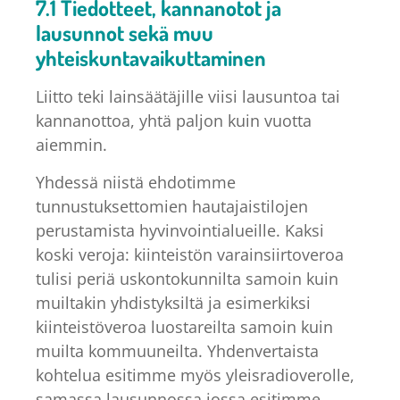
7.1 Tiedotteet, kannanotot ja
lausunnot sekä muu
yhteiskuntavaikuttaminen
Liitto teki lainsäätäjille viisi lausuntoa tai
kannanottoa, yhtä paljon kuin vuotta
aiemmin.
Yhdessä niistä ehdotimme
tunnustuksettomien hautajaistilojen
perustamista hyvinvointialueille. Kaksi
koski veroja: kiinteistön varainsiirtoveroa
tulisi periä uskontokunnilta samoin kuin
muiltakin yhdistyksiltä ja esimerkiksi
kiinteistöveroa luostareilta samoin kuin
muilta kommuuneilta. Yhdenvertaista
kohtelua esitimme myös yleisradioverolle,
samassa lausunnossa jossa esitimme