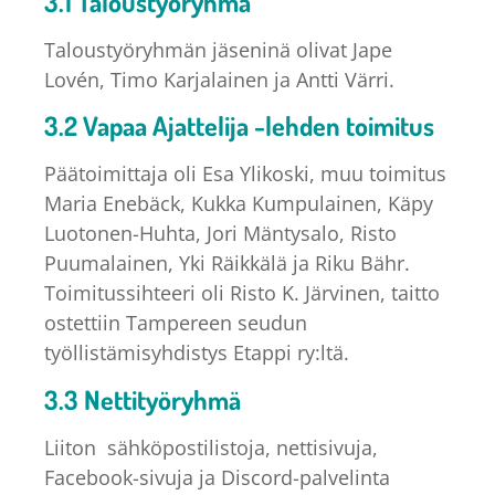
3.1 Taloustyöryhmä
Taloustyöryhmän jäseninä olivat Jape
Lovén, Timo Karjalainen ja Antti Värri.
3.2 Vapaa Ajattelija -lehden toimitus
Päätoimittaja oli Esa Ylikoski, muu toimitus
Maria Enebäck, Kukka Kumpulainen, Käpy
Luotonen-Huhta, Jori Mäntysalo, Risto
Puumalainen, Yki Räikkälä ja Riku Bähr.
Toimitussihteeri oli Risto K. Järvinen, taitto
ostettiin Tampereen seudun
työllistämisyhdistys Etappi ry:ltä.
3.3 Nettityöryhmä
Liiton sähköpostilistoja, nettisivuja,
Facebook-sivuja ja Discord-palvelinta