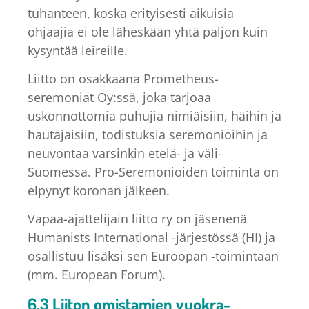
tuhanteen, koska erityisesti aikuisia
ohjaajia ei ole läheskään yhtä paljon kuin
kysyntää leireille.
Liitto on osakkaana Prometheus-
seremoniat Oy:ssä, joka tarjoaa
uskonnottomia puhujia nimiäisiin, häihin ja
hautajaisiin, todistuksia seremonioihin ja
neuvontaa varsinkin etelä- ja väli-
Suomessa. Pro-Seremonioiden toiminta on
elpynyt koronan jälkeen.
Vapaa-ajattelijain liitto ry on jäsenenä
Humanists International -järjestössä (HI) ja
osallistuu lisäksi sen Euroopan -toimintaan
(mm. European Forum).
6.3 Liiton omistamien vuokra-