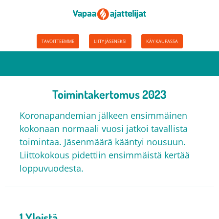
TAVOITTEEMME
LIITY JÄSENEKSI
KÄY KAUPASSA
Toimintakertomus 2023
Koronapandemian jälkeen ensimmäinen
kokonaan normaali vuosi jatkoi tavallista
toimintaa. Jäsenmäärä kääntyi nousuun.
Liittokokous pidettiin ensimmäistä kertää
loppuvuodesta.
1 Yleistä