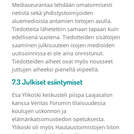
Mediaseurantaa tehdään omatoimisesti
netistä sekä yhdistystoimijoiden
aluemedioista antamien tietojen avulla.
Tiedotteita lähetettiin samaan tapaan kuin
edellisenä vuotena. Tiedotteiden sisältöjen
saaminen julkisuuteen isojen medioiden
uutisoinnissa ei ole aina onnistunut.
Tiedotteiden aiheet ovat myös nousseet
juttujen aiheeksi pienellä viipeellä.
7.3 Julkiset esiintymiset
Esa Ylikoski keskusteli piispa Laajasalon
kanssa Veritas Forumin tilaisuudessa
koulujen uskonnon ja
elämänkatsomustiedon opetuksesta.
Ylikoski oli myös Hautaustoimistojen liiton