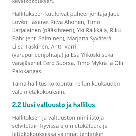
kevätkokouksen.
Hallitukseen kuuluivat puheenjohtaja Jape
Lovén, jäsenet Ritva Ahonen, Timo
Karjalainen (pääsihteeri), Yki Räikkälä, Riku
Bähr (ent. Salminen), Marjatta Syväterä,
Liisa Taskinen, Antti Värri
(varapuheenjohtaja) ja Esa Ylikoski sekä
varajäsenet Eero Suorsa, Timo Mykrä ja Olli
Palokangas.
Tämä hallitus kokoontui reilun kuukauden
välein etäkokouksiin.
2.2 Uusi valtuusto ja hallitus
Hallituksen ja valtuuston nimilistoja
selvitettiin hyvissä ajoin etukäteen, ja
liittokokouksessa valinnat tehtiinkin