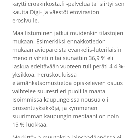
käytti eroakirkosta.fi -palvelua tai siirtyi sen
kautta Digi- ja väestötietoviraston
erosivulle.
Maallistuminen jatkui muidenkin tilastojen
mukaan. Esimerkiksi ennakkotiedon
mukaan aviopareista evankelis-luterilaisin
menoin vihittiin tai siunattiin 36,9 % eli
laskua edeltävään vuoteen tuli peräti 4,4 %-
yksikköä. Peruskouluissa
elämänkatsomustietoa opiskelevien osuus
vaihtelee suuresti eri puolilla maata.
Isoimmissa kaupungeissa nousua oli
prosenttiyksikköjä, ja kymmenen
suurimman kaupungin mediaani on noin
15 % luokkaa.
Merkittäviä muutoksia lainsäädännössä ei