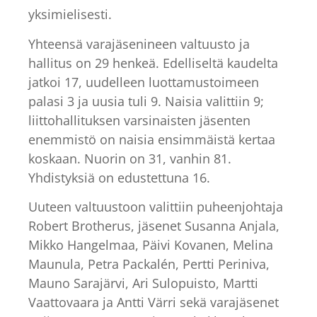
yksimielisesti.
Yhteensä varajäsenineen valtuusto ja
hallitus on 29 henkeä. Edelliseltä kaudelta
jatkoi 17, uudelleen luottamustoimeen
palasi 3 ja uusia tuli 9. Naisia valittiin 9;
liittohallituksen varsinaisten jäsenten
enemmistö on naisia ensimmäistä kertaa
koskaan. Nuorin on 31, vanhin 81.
Yhdistyksiä on edustettuna 16.
Uuteen valtuustoon valittiin puheenjohtaja
Robert Brotherus, jäsenet Susanna Anjala,
Mikko Hangelmaa, Päivi Kovanen, Melina
Maunula, Petra Packalén, Pertti Periniva,
Mauno Sarajärvi, Ari Sulopuisto, Martti
Vaattovaara ja Antti Värri sekä varajäsenet