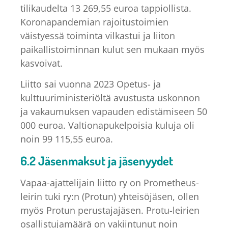
tilikaudelta 13 269,55 euroa tappiollista.
Koronapandemian rajoitustoimien
väistyessä toiminta vilkastui ja liiton
paikallistoiminnan kulut sen mukaan myös
kasvoivat.
Liitto sai vuonna 2023 Opetus- ja
kulttuuriministeriöltä avustusta uskonnon
ja vakaumuksen vapauden edistämiseen 50
000 euroa. Valtionapukelpoisia kuluja oli
noin 99 115,55 euroa.
6.2 Jäsenmaksut ja jäsenyydet
Vapaa-ajattelijain liitto ry on Prometheus-
leirin tuki ry:n (Protun) yhteisöjäsen, ollen
myös Protun perustajajäsen. Protu-leirien
osallistujamäärä on vakiintunut noin