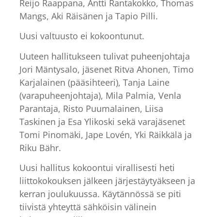
Reijo Raappana, Antti Rantakokko, Thomas
Mangs, Aki Räisänen ja Tapio Pilli.
Uusi valtuusto ei kokoontunut.
Uuteen hallitukseen tulivat puheenjohtaja
Jori Mäntysalo, jäsenet Ritva Ahonen, Timo
Karjalainen (pääsihteeri), Tanja Laine
(varapuheenjohtaja), Mila Palmia, Venla
Parantaja, Risto Puumalainen, Liisa
Taskinen ja Esa Ylikoski sekä varajäsenet
Tomi Pinomäki, Jape Lovén, Yki Räikkälä ja
Riku Bähr.
Uusi hallitus kokoontui virallisesti heti
liittokokouksen jälkeen järjestäytyäkseen ja
kerran joulukuussa. Käytännössä se piti
tiivistä yhteyttä sähköisin välinein