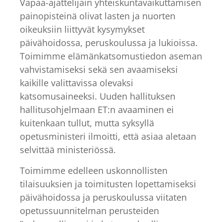
Vapaa-ajattelijain yhteiskuntavaikuttamisen
painopisteinä olivat lasten ja nuorten
oikeuksiin liittyvät kysymykset
päivähoidossa, peruskoulussa ja lukioissa.
Toimimme elämänkatsomustiedon aseman
vahvistamiseksi sekä sen avaamiseksi
kaikille valittavissa olevaksi
katsomusaineeksi. Uuden hallituksen
hallitusohjelmaan ET:n avaaminen ei
kuitenkaan tullut, mutta syksyllä
opetusministeri ilmoitti, että asiaa aletaan
selvittää ministeriössä.
Toimimme edelleen uskonnollisten
tilaisuuksien ja toimitusten lopettamiseksi
päivähoidossa ja peruskoulussa viitaten
opetussuunnitelman perusteiden