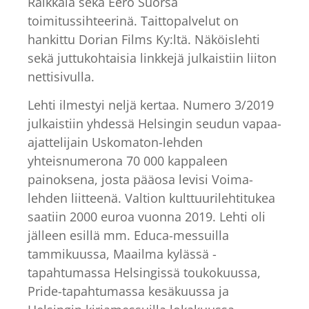
Räikkälä sekä Eero Suorsa
toimitussihteerinä. Taittopalvelut on
hankittu Dorian Films Ky:ltä. Näköislehti
sekä juttukohtaisia linkkejä julkaistiin liiton
nettisivulla.
Lehti ilmestyi neljä kertaa. Numero 3/2019
julkaistiin yhdessä Helsingin seudun vapaa-
ajattelijain Uskomaton-lehden
yhteisnumerona 70 000 kappaleen
painoksena, josta pääosa levisi Voima-
lehden liitteenä. Valtion kulttuurilehtitukea
saatiin 2000 euroa vuonna 2019. Lehti oli
jälleen esillä mm. Educa-messuilla
tammikuussa, Maailma kylässä -
tapahtumassa Helsingissä toukokuussa,
Pride-tapahtumassa kesäkuussa ja