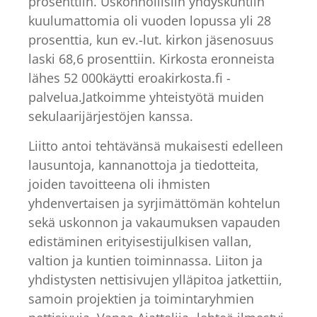
prosenttiin. Uskonnollisiin yhdyskuntiin
kuulumattomia oli vuoden lopussa yli 28
prosenttia, kun ev.-lut. kirkon jäsenosuus
laski 68,6 prosenttiin. Kirkosta eronneista
lähes 52 000käytti eroakirkosta.fi -
palvelua.Jatkoimme yhteistyötä muiden
sekulaarijärjestöjen kanssa.
Liitto antoi tehtävänsä mukaisesti edelleen
lausuntoja, kannanottoja ja tiedotteita,
joiden tavoitteena oli ihmisten
yhdenvertaisen ja syrjimättömän kohtelun
sekä uskonnon ja vakaumuksen vapauden
edistäminen erityisestijulkisen vallan,
valtion ja kuntien toiminnassa. Liiton ja
yhdistysten nettisivujen ylläpitoa jatkettiin,
samoin projektien ja toimintaryhmien