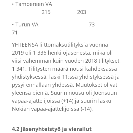
• Tampereen VA
215 203
• Turun VA 73
71
YHTEENSÄ liittomaksutilityksiä vuonna
2019 oli 1 336 henkilöjäsenestä, mikä oli
viisi vähemmän kuin vuoden 2018 tilitykset,
1 341. Tilitysten määrä nousi kahdeksassa
yhdistyksessä, laski 11:ssä yhdistyksessä ja
pysyi ennallaan yhdessä. Muutokset olivat
yleensä pieniä. Suurin nousu oli Joensuun
vapaa-ajattelijoissa (+14) ja suurin lasku
Nokian vapaa-ajattelijoissa (-14).
4.2 Jäsenyhteistyö ja vierailut