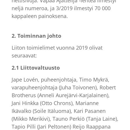
nettisivuja. Vapaa Ajattelija -lehteä ilmestyi
neljä numeroa, ja 3/2019 ilmestyi 70 000
kappaleen painoksena.
2. Toiminnan johto
Liiton toimielimet vuonna 2019 olivat
seuraavat:
2.1 Liittovaltuusto
Jape Lovén, puheenjohtaja, Timo Mykrä,
varapuheenjohtaja (Juha Toivonen), Robert
Brotherus (Anneli Aurejärvi-Karjalainen),
Jani Hinkka (Otto Chrons), Marianne
Ikävalko (Soile Itäluoma), Kari Pasanen
(Mikko Merikivi), Tauno Perkiö (Tanja Laine),
Tapio Pilli (Jari Peltonen) Reijo Raappana