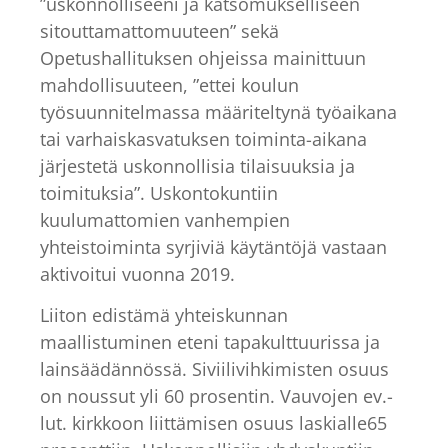
”uskonnolliseeni ja katsomukselliseen
sitouttamattomuuteen” sekä
Opetushallituksen ohjeissa mainittuun
mahdollisuuteen, ”ettei koulun
työsuunnitelmassa määriteltynä työaikana
tai varhaiskasvatuksen toiminta-aikana
järjestetä uskonnollisia tilaisuuksia ja
toimituksia”. Uskontokuntiin
kuulumattomien vanhempien
yhteistoiminta syrjiviä käytäntöjä vastaan
aktivoitui vuonna 2019.
Liiton edistämä yhteiskunnan
maallistuminen eteni tapakulttuurissa ja
lainsäädännössä. Siviilivihkimisten osuus
on noussut yli 60 prosentin. Vauvojen ev.-
lut. kirkkoon liittämisen osuus laskialle65