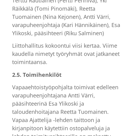
Terttu Rautiainen (Pertti Periniva), Yki
Räikkälä (Tomi Pinomäki), Reetta
Tuomainen (Nina Kejonen), Antti Värri,
varapuheenjohtaja (Kari Hännikäinen), Esa
Ylikoski, pääsihteeri (Riku Salminen)
Liittohallitus kokoontui viisi kertaa. Viime
kaudella nimetyt työryhmät ovat jatkaneet
toimintaansa.
2.5. Toimihenkilöt
Vapaaehtoistyöpohjalta toimivat edelleen
varapuheenjohtajana Antti Värri,
pääsihteerinä Esa Ylikoski ja
taloudenhoitajana Reetta Tuomainen.
Vapaa Ajattelija -lehden taittoon ja
kirjanpitoon käytettiin ostopalveluja ja