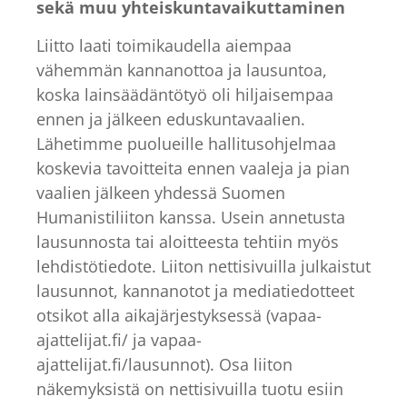
sekä muu yhteiskuntavaikuttaminen
Liitto laati toimikaudella aiempaa
vähemmän kannanottoa ja lausuntoa,
koska lainsäädäntötyö oli hiljaisempaa
ennen ja jälkeen eduskuntavaalien.
Lähetimme puolueille hallitusohjelmaa
koskevia tavoitteita ennen vaaleja ja pian
vaalien jälkeen yhdessä Suomen
Humanistiliiton kanssa. Usein annetusta
lausunnosta tai aloitteesta tehtiin myös
lehdistötiedote. Liiton nettisivuilla julkaistut
lausunnot, kannanotot ja mediatiedotteet
otsikot alla aikajärjestyksessä (vapaa-
ajattelijat.fi/ ja vapaa-
ajattelijat.fi/lausunnot). Osa liiton
näkemyksistä on nettisivuilla tuotu esiin