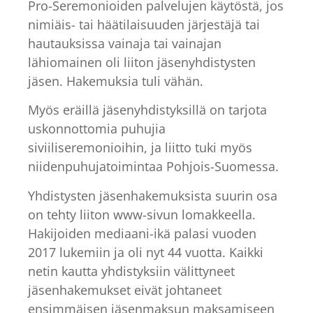
Pro-Seremonioiden palvelujen käytöstä, jos
nimiäis- tai häätilaisuuden järjestäjä tai
hautauksissa vainaja tai vainajan
lähiomainen oli liiton jäsenyhdistysten
jäsen. Hakemuksia tuli vähän.
Myös eräillä jäsenyhdistyksillä on tarjota
uskonnottomia puhujia
siviiliseremonioihin, ja liitto tuki myös
niidenpuhujatoimintaa Pohjois-Suomessa.
Yhdistysten jäsenhakemuksista suurin osa
on tehty liiton www-sivun lomakkeella.
Hakijoiden mediaani-ikä palasi vuoden
2017 lukemiin ja oli nyt 44 vuotta. Kaikki
netin kautta yhdistyksiin välittyneet
jäsenhakemukset eivät johtaneet
ensimmäisen jäsenmaksun maksamiseen