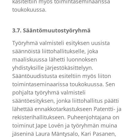
käsiteltiin myös toimintaseminaarissa
toukokuussa.
3.7. Sääntömuutostyöryhmä
Työryhmä valmisteli esityksen uusista
säännöistä liittohallitukselle, joka
maaliskuussa lähetti luonnoksen
yhdistyksille järjestökäsittelyyn.
Sääntöuudistusta esiteltiin myös liiton
toimintaseminaarissa toukokuussa. Sen
pohjalta työryhmä valmisteli
sääntöesityksen, jonka liittohallitus päätti
lähettää ennakkotarkastukseen Patentti- ja
rekisterihallitukseen. Puheenjohtajana on
toiminut Jape Lovén ja työryhmän muina
jäseninä Laura Mäntysalo, Kari Pasanen,