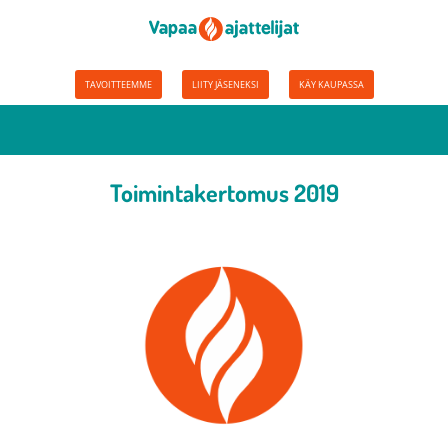
TAVOITTEEMME
LIITY JÄSENEKSI
KÄY KAUPASSA
Toimintakertomus 2019