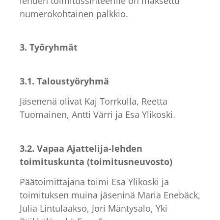
lehden toimitussihteerille on maksettu
numerokohtainen palkkio.
3. Työryhmät
3.1. Taloustyöryhmä
Jäsenenä olivat Kaj Torrkulla, Reetta
Tuomainen, Antti Värri ja Esa Ylikoski.
3.2. Vapaa Ajattelija-lehden
toimituskunta (toimitusneuvosto)
Päätoimittajana toimi Esa Ylikoski ja
toimituksen muina jäseninä Maria Enebäck,
Julia Lintulaakso, Jori Mäntysalo, Yki