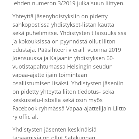
lehden numeron 3/2019 julkaisuun liittyen.
Yhteyttä jäsenyhdistyksiin on pidetty
sähköpostissa yhdistykset-listan kautta
sekä puhelimitse. Yhdistysten tilaisuuksissa
ja kokouksissa on pyynnöstä ollut liiton
edustaja. Pääsihteeri vieraili vuonna 2019
Joensuussa ja Kajaanin yhdistyksen 60-
vuotistapahtumassa Helsingin seudun
vapaa-ajattelijain toimintaan
osallistumisen lisäksi. Yhdistysten jäseniin
on pidetty yhteyttä liiton tiedotus- sekä
keskustelu-listoilla sekä osin myös
Facebook-ryhmässä Vapaa-ajattelijain Liitto
ry official.
Yhdistysten jäsenten keskinäisiä
tapaamisia on ollut Satakunnan