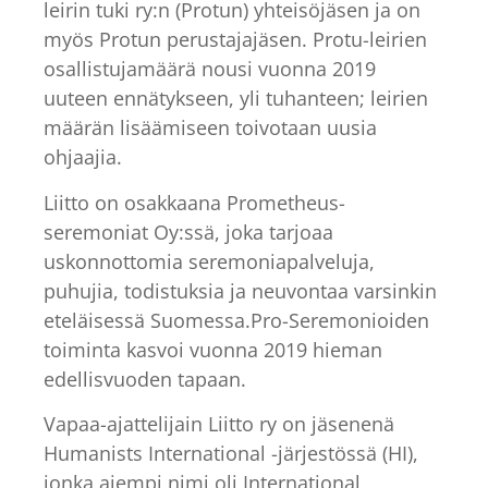
leirin tuki ry:n (Protun) yhteisöjäsen ja on
myös Protun perustajajäsen. Protu-leirien
osallistujamäärä nousi vuonna 2019
uuteen ennätykseen, yli tuhanteen; leirien
määrän lisäämiseen toivotaan uusia
ohjaajia.
Liitto on osakkaana Prometheus-
seremoniat Oy:ssä, joka tarjoaa
uskonnottomia seremoniapalveluja,
puhujia, todistuksia ja neuvontaa varsinkin
eteläisessä Suomessa.Pro-Seremonioiden
toiminta kasvoi vuonna 2019 hieman
edellisvuoden tapaan.
Vapaa-ajattelijain Liitto ry on jäsenenä
Humanists International -järjestössä (HI),
jonka aiempi nimi oli International