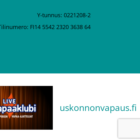
Y-tunnus: 0221208-2
Tilinumero: FI14 5542 2320 3638 64
uskonnonvapaus.fi