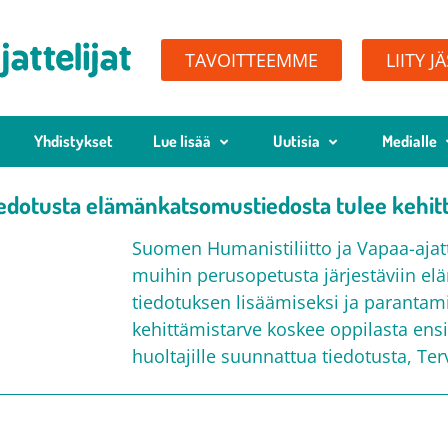
TAVOITTEEMME
LIITY J
Yhdistykset
Lue lisää
Uutisia
Medialle
edotusta elämänkatsomustiedosta tulee kehit
Suomen Humanistiliitto ja Vapaa-ajattel
muihin perusopetusta järjestäviin e
tiedotuksen lisäämiseksi ja parantamis
kehittämistarve koskee oppilasta ensi
huoltajille suunnattua tiedotusta, Ter