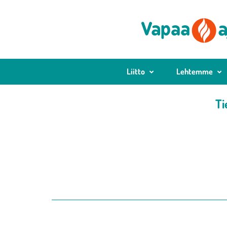
Liitto
Lehtemme
Ti