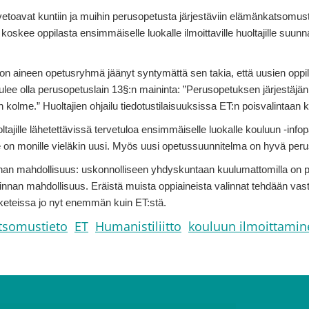
to vetoavat kuntiin ja muihin perusopetusta järjestäviin elämänkatsomu
koskee oppilasta ensimmäiselle luokalle ilmoittaville huoltajille suunn
 aineen opetusryhmä jäänyt syntymättä sen takia, että uusien oppila
ulee olla perusopetuslain 13§:n maininta: ”Perusopetuksen järjestäjä
 kolme.” Huoltajien ohjailu tiedotustilaisuuksissa ET:n poisvalintaan k
tajille lähetettävissä tervetuloa ensimmäiselle luokalle kouluun -inf
ine on monille vieläkin uusi. Myös uusi opetussuunnitelma on hyvä perus
linnan mahdollisuus: uskonnolliseen yhdyskuntaan kuulumattomilla on p
innan mahdollisuus. Eräistä muista oppiaineista valinnat tehdään vas
eteissa jo nyt enemmän kuin ET:stä.
tsomustieto
ET
Humanistiliitto
kouluun ilmoittamin