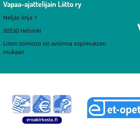
Vapaa-ajattelijain Liitto ry
Neljäs linja 1
00530 Helsinki
Liiton toimisto on avoinna sopimuksen
mukaan