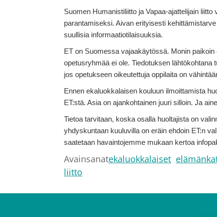
Suomen Humanistiliitto ja Vapaa-ajattelijain liit
parantamiseksi. Aivan erityisesti kehittämistarve 
suullisia informaatiotilaisuuksia.
ET on Suomessa vajaakäytössä. Monin paikoin on
opetusryhmää ei ole. Tiedotuksen lähtökohtana t
jos opetukseen oikeutettuja oppilaita on vähintään
Ennen ekaluokkalaisen kouluun ilmoittamista huol
ET:stä. Asia on ajankohtainen juuri silloin. Ja a
Tietoa tarvitaan, koska osalla huoltajista on va
yhdyskuntaan kuuluvilla on eräin ehdoin ET:n val
saatetaan havaintojemme mukaan kertoa infopak
Avainsanat
ekaluokkalaiset
elämänka
liitto