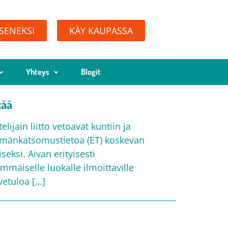
ÄSENEKSI
KÄY KAUPASSA
Yhteys
Blogit
tää
ijain liitto vetoavat kuntiin ja
lämänkatsomustietoa (ET) koskevan
eksi. Aivan erityisesti
mmäiselle luokalle ilmoittaville
vetuloa […]