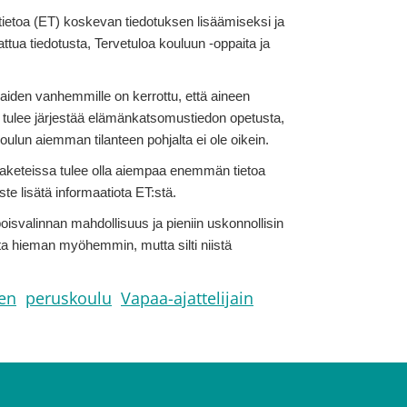
stietoa (ET) koskevan tiedotuksen lisäämiseksi ja
attua tiedotusta, Tervetuloa kouluun -oppaita ja
iden vanhemmille on kerrottu, että aineen
n tulee järjestää elämänkatsomustiedon opetusta,
oulun aiemman tilanteen pohjalta ei ole oikein.
opaketeissa tulee olla aiempaa enemmän tietoa
te lisätä informaatiota ET:stä.
oisvalinnan mahdollisuus ja pieniin uskonnollisin
ta hieman myöhemmin, mutta silti niistä
en
peruskoulu
Vapaa-ajattelijain