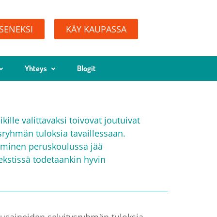
ÄSENEKSI
KÄY KAUPASSA
Yhteys
Blogit
lle valittavaksi toivovat joutuivat
ryhmän tuloksia tavaillessaan.
aaminen peruskoulussa jää
ekstissä todetaankin hyvin