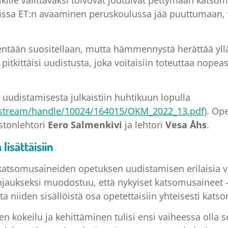
lle valittavaksi toivovat joutuivat pettymään katso
ksissa ET:n avaaminen peruskoulussa jää puuttumaan, v
sentään suositellaan, mutta hämmennystä herättää yllä
kittäisi uudistusta, joka voitaisiin toteuttaa nopeasti
uudistamisesta julkaistiin huhtikuun lopulla
/bitstream/handle/10024/164015/OKM_2022_13.pdf
). Op
istonlehtori
Eero Salmenkivi
ja lehtori
Vesa Åhs
.
isättäisiin
 katsomusaineiden opetuksen uudistamisen erilaisia v
linjaukseksi muodostuu, että nykyiset katsomusaineet 
lta niiden sisällöistä osa opetettaisiin yhteisesti ka
n kokeilu ja kehittäminen tulisi ensi vaiheessa olla se