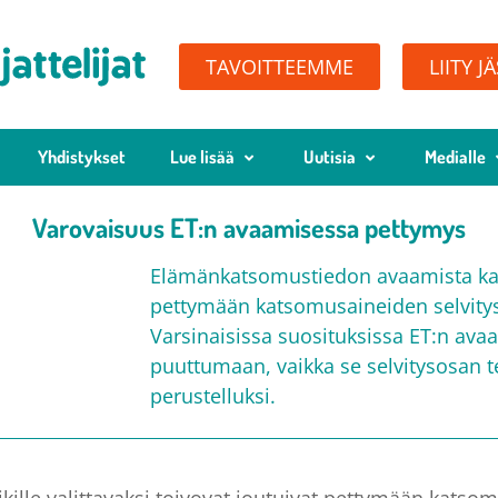
TAVOITTEEMME
LIITY J
Yhdistykset
Lue lisää
Uutisia
Medialle
Varovaisuus ET:n avaamisessa pettymys
Elämänkatsomustiedon avaamista kaiki
pettymään katsomusaineiden selvitys
Varsinaisissa suosituksissa ET:n av
puuttumaan, vaikka se selvitysosan t
perustelluksi.