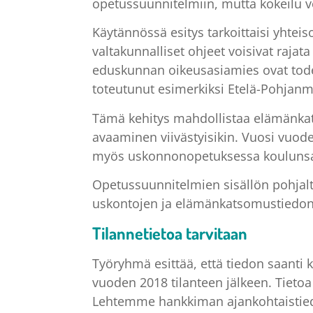
opetussuunnitelmiin, mutta kokeilu
Käytännössä esitys tarkoittaisi yhteis
valtakunnalliset ohjeet voisivat rajata
eduskunnan oikeusasiamies ovat tod
toteutunut esimerkiksi Etelä-Pohjanm
Tämä kehitys mahdollistaa elämänkat
avaaminen viivästyisikin. Vuosi vuod
myös uskonnonopetuksessa koulunsa a
Opetussuunnitelmien sisällön pohjalta
uskontojen ja elämänkatsomustiedon
Tilannetietoa tarvitaan
Työryhmä esittää, että tiedon saanti k
vuoden 2018 tilanteen jälkeen. Tietoa
Lehtemme hankkiman ajankohtaistiedon