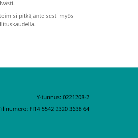
västi.
imisi pitkäjänteisesti myös
lituskaudella.
Y-tunnus: 0221208-2
Tilinumero: FI14 5542 2320 3638 64