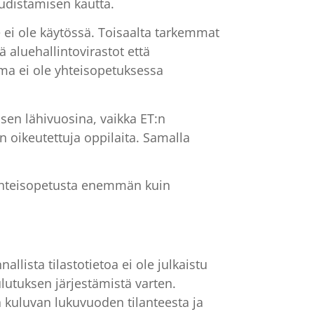
distamisen kautta.
se ei ole käytössä. Toisaalta tarkemmat
ä aluehallintovirastot että
a ei ole yhteisopetuksessa
en lähivuosina, vaikka ET:n
 oikeutettuja oppilaita. Samalla
i yhteisopetusta enemmän kuin
llista tilastotietoa ei ole julkaistu
lutuksen järjestämistä varten.
 kuluvan lukuvuoden tilanteesta ja