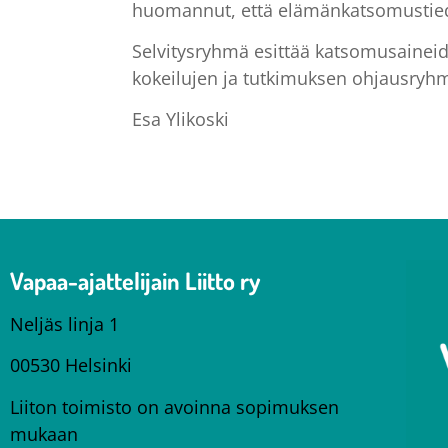
huomannut, että elämänkatsomustiedo
Selvitysryhmä esittää katsomusainei
kokeilujen ja tutkimuksen ohjausryhmä
Esa Ylikoski
Vapaa-ajattelijain Liitto ry
Neljäs linja 1
00530 Helsinki
Liiton toimisto on avoinna sopimuksen
mukaan