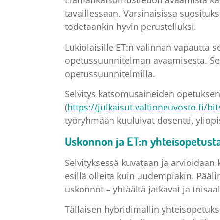
Elämänkatsomustiedon avaamista kaiki
tavaillessaan. Varsinaisissa suositu
todetaankin hyvin perustelluksi.
Lukiolaisille ET:n valinnan vapautta 
opetussuunnitelman avaamisesta. Se pit
opetussuunnitelmilla.
Selvitys katsomusaineiden opetuksen 
(
https://julkaisut.valtioneuvosto.fi
työryhmään kuuluivat dosentti, yliop
Uskonnon ja ET:n yhteisopetusta l
Selvityksessä kuvataan ja arvioidaan
esillä olleita kuin uudempiakin. Pää
uskonnot – yhtäältä jatkavat ja toisaa
Tällaisen hybridimallin yhteisopetukse