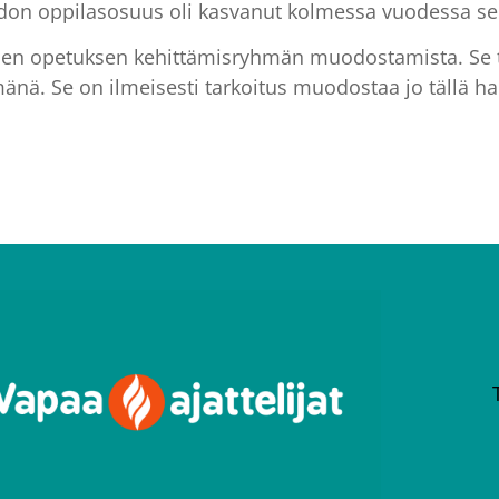
n oppilasosuus oli kasvanut kolmessa vuodessa sel
den opetuksen kehittämisryhmän muodostamista. Se to
nä. Se on ilmeisesti tarkoitus muodostaa jo tällä hal