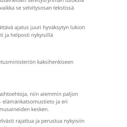
musaineiden selvitysryhmän tuloksia
aikka se selvitysosan tekstissä
ttävä ajatus juuri hyväksytyn lukion
 ja helposti nykyisillä
etusministeriön kaksihenkiseen
aihtoehtoja, niin aiemmin paljon
– elämänkatsomustieto ja eri
tsomusaineiden kesken.
lvästi rajattua ja perustua nykyisiin