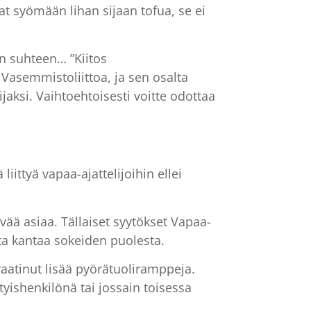
t syömään lihan sijaan tofua, se ei
en suhteen… ”Kiitos
Vasemmistoliittoa, ja sen osalta
ijaksi. Vaihtoehtoisesti voitte odottaa
liittyä vapaa-ajattelijoihin ellei
yvää asiaa. Tällaiset syytökset Vapaa-
 ota kantaa sokeiden puolesta.
vaatinut lisää pyörätuoliramppeja.
tyishenkilönä tai jossain toisessa