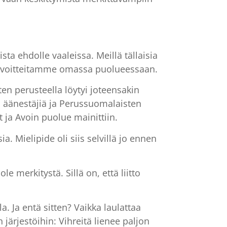
sta ehdolle vaaleissa. Meillä tällaisia
 tavoitteitamme omassa puolueessaan.
en perusteella löytyi joteensakin
n äänestäjiä ja Perussuomalaisten
 ja Avoin puolue mainittiin.
a. Mielipide oli siis selvillä jo ennen
le merkitystä. Sillä on, että liitto
 Ja entä sitten? Vaikka laulattaa
järjestöihin: Vihreitä lienee paljon