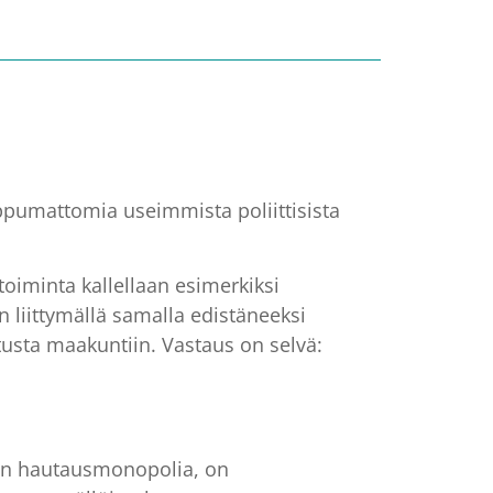
riippumattomia useimmista poliittisista
oiminta kallellaan esimerkiksi
n liittymällä samalla edistäneeksi
tusta maakuntiin. Vastaus on selvä:
kon hautausmonopolia, on