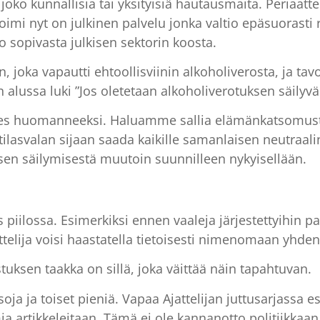
joko kunnallisia tai yksityisiä hautausmaita. Periaat
imi nyt on julkinen palvelu jonka valtio epäsuorasti 
 sopivasta julkisen sektorin koosta.
oka vapautti ehtoollisviinin alkoholiverosta, ja tavo
ussa luki ”Jos oletetaan alkoholiverotuksen säilyvän
 edes huomanneeksi. Haluamme sallia elämänkatsomu
otilasvalan sijaan saada kaikille samanlaisen neutraal
sen säilymisestä muutoin suunnilleen nykyisellään.
ös piilossa. Esimerkiksi ennen vaaleja järjestettyihin 
attelija voisi haastatella tietoisesti nimenomaan yhde
tuksen taakka on sillä, joka väittää näin tapahtuvan.
 isoja ja toiset pieniä. Vapaa Ajattelijan juttusarjass
mia artikkeleitaan. Tämä ei ole kannanotto politiikkaa