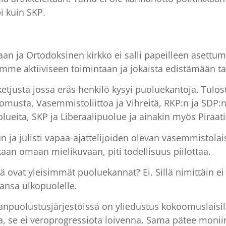
i kuin SKP.
aan ja Ortodoksinen kirkko ei salli papeilleen asettumi
otamme aktiiviseen toimintaan ja jokaista edistämään
etjusta jossa eräs henkilö kysyi puoluekantoja. Tulost
omusta, Vasemmistoliittoa ja Vihreitä, RKP:n ja SDP:
ueita, SKP ja Liberaalipuolue ja ainakin myös Piraatit
n ja julisti vapaa-ajattelijoiden olevan vasemmistolaisi
kaan omaan mielikuvaan, piti todellisuus piilottaa.
ä ovat yleisimmät puoluekannat? Ei. Sillä nimittäin ei o
ansa ulkopuolelle.
puolustusjärjestöissä on yliedustus kokoomuslaisilla.
, se ei veroprogressiota loivenna. Sama pätee moniin 