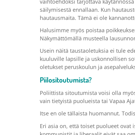
vaihtoehdoksi tarjottava käytännössä 
säilymisestä ennallaan. Kun hautausto
hautausmaita. Tämä ei ole kannanotto
Halusimme myös poistaa poikkeuksen, j
Näkymättömällä musteella lausunnon al
Usein näitä taustaoletuksia ei tule
kuuluville lapsille ja uskonnollisen s
oletukset peruskoulun ja asepalveluk
Piilositoutumista?
Poliittista sitoutumista voisi olla my
vain tietyistä puolueista tai Vapaa Aj
Itse en ole tällaista huomannut. Todis
Eri asia on, että toiset puolueet ovat
kommunistit ja liberaalit eivät saa o