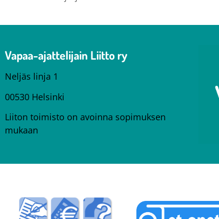
Vapaa-ajattelijain Liitto ry
Neljäs linja 1
00530 Helsinki
Liiton toimisto on avoinna sopimuksen
mukaan