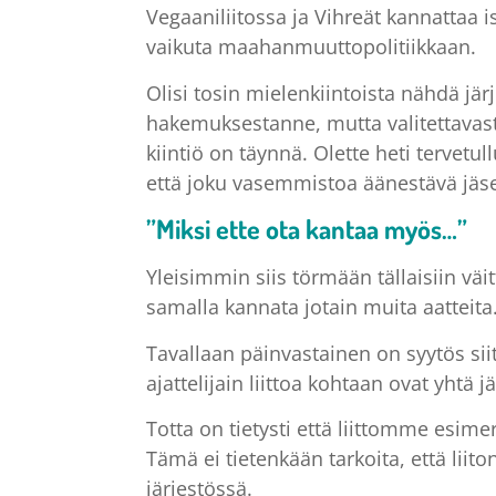
Vegaaniliitossa ja Vihreät kannattaa 
vaikuta maahanmuuttopolitiikkaan.
Olisi tosin mielenkiintoista nähdä jär
hakemuksestanne, mutta valitettavast
kiintiö on täynnä. Olette heti tervetu
että joku vasemmistoa äänestävä jä
”Miksi ette ota kantaa myös…”
Yleisimmin siis törmään tällaisiin väitt
samalla kannata jotain muita aatteita
Tavallaan päinvastainen on syytös siitä
ajattelijain liittoa kohtaan ovat yhtä 
Totta on tietysti että liittomme esime
Tämä ei tietenkään tarkoita, että liit
järjestössä.