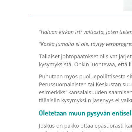
”Haluan kirkon irti valtiosta, joten tie
”Koska jumalia ei ole, täytyy veroprogre
Tällaiset johtopäätökset olisivat järj
kysymyksistä. Onkin luontevaa, että li
Puhutaan myös puoluepoliittisesta si
Perussuomalaisten tai Keskustan suunt
esimerkiksi kansalaisuuden saamisen e
tällaisiin kysymyksiin jäsenyys ei vaik
Oletetaan muun pysyvän entisel
Joskus on pakko ottaa epäsuorasti k