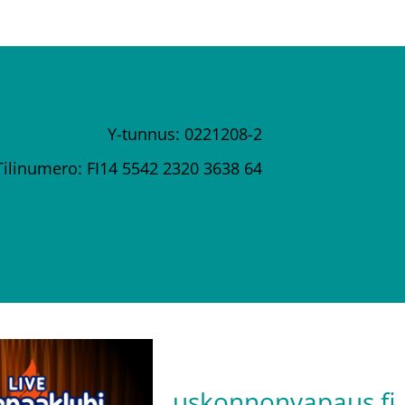
Y-tunnus: 0221208-2
Tilinumero: FI14 5542 2320 3638 64
uskonnonvapaus.fi