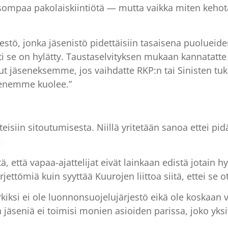
isompaa pakolaiskiintiötä — mutta vaikka miten kehota
jestö, jonka jäsenistö pidettäisiin tasaisena puolueid
i se on hylätty. Taustaselvityksen mukaan kannatatte 
llut jäseneksemme, jos vaihdatte RKP:n tai Sinisten tuk
senemme kuolee.”
eisiin sitoutumisesta. Niillä yritetään sanoa ettei pidä 
.
, että vapaa-ajattelijat eivät lainkaan edistä jotain h
järjettömiä kuin syyttää Kuurojen liittoa siitä, ettei se
rkiksi ei ole luonnonsuojelujärjestö eikä ole koskaan 
on jäseniä ei toimisi monien asioiden parissa, joko yksi