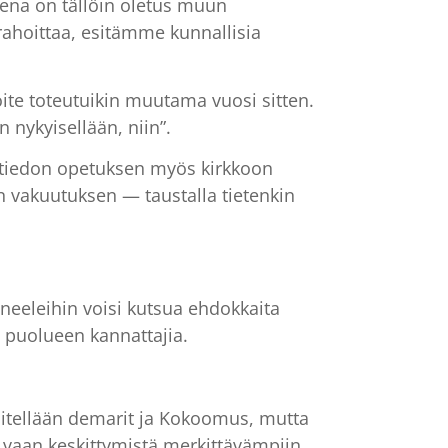
teena on tällöin oletus muun
rahoittaa, esitämme kunnallisia
ite toteutuikin muutama vuosi sitten.
 nykyisellään, niin”.
stiedon opetuksen myös kirkkoon
in vakuutuksen — taustalla tietenkin
paneeleihin voisi kutsua ehdokkaita
n puolueen kannattajia.
a esitellään demarit ja Kokoomus, mutta
n vaan keskittymistä merkittävämpiin