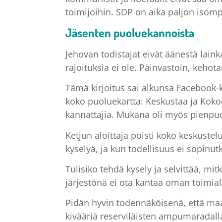
toimijoihin. SDP on aika paljon isomp
Jäsenten puoluekannoista
Jehovan todistajat eivät äänestä laink
rajoituksia ei ole. Päinvastoin, keh
Tämä kirjoitus sai alkunsa Facebook-k
koko puoluekartta: Keskustaa ja Koko
kannattajia. Mukana oli myös pienpuol
Ketjun aloittaja poisti koko keskustelu
kyselyä, ja kun todellisuus ei sopinut
Tulisiko tehdä kysely ja selvittää, mitk
järjestönä ei ota kantaa oman toimial
Pidän hyvin todennäköisenä, että maan
kivääriä reserviläisten ampumaradalla