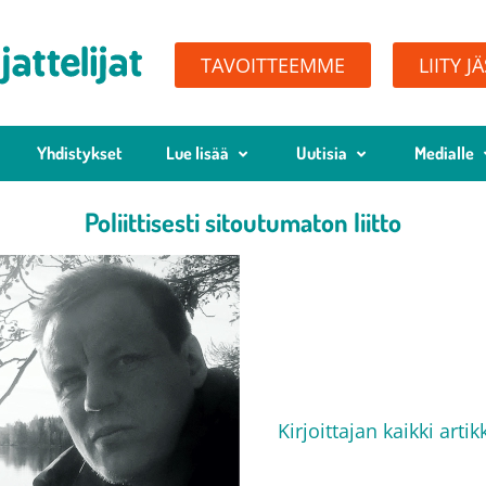
TAVOITTEEMME
LIITY J
Yhdistykset
Lue lisää
Uutisia
Medialle
Poliittisesti sitoutumaton liitto
Jori Mäntysal
17.4.2021
Kirjoittajan kaikki artikk