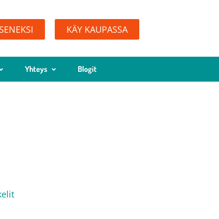
ÄSENEKSI
KÄY KAUPASSA
Yhteys
Blogit
o
elit