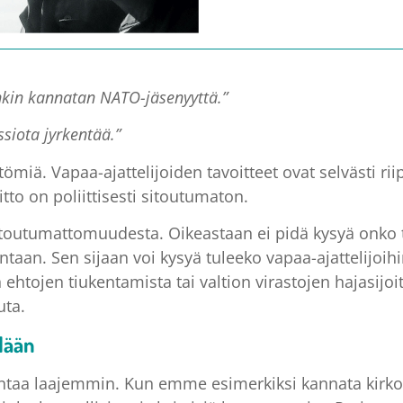
tenkin kannatan NATO-jäsenyyttä.”
ssiota jyrkentää.”
ettömiä. Vapaa-ajattelijoiden tavoitteet ovat selvästi 
itto on poliittisesti sitoutumaton.
toutumattomuudesta. Oikeastaan ei pidä kysyä onko t
aan. Sen sijaan voi kysyä tuleeko vapaa-ajattelijoihi
htojen tiukentamista tai valtion virastojen hajasijoi
uta.
lään
antaa laajemmin. Kun emme esimerkiksi kannata kir