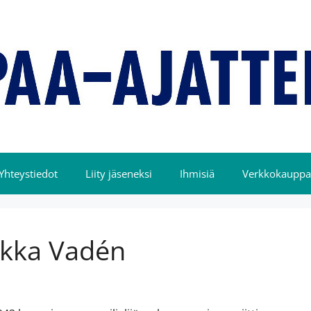
Yhteystiedot
Liity jäseneksi
Ihmisiä
Verkkokauppa
rkka Vadén