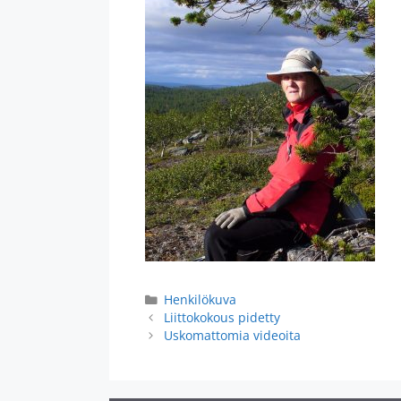
Henkilökuva
Liittokokous pidetty
Uskomattomia videoita