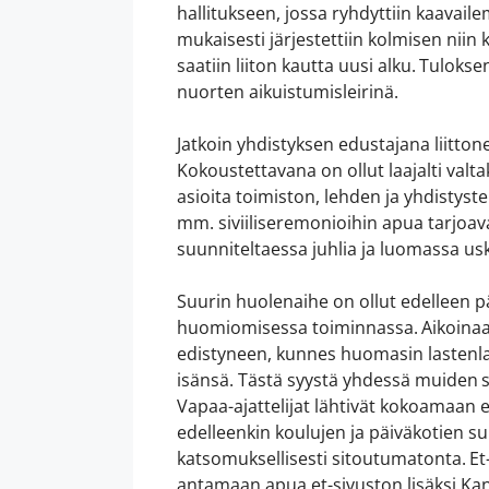
hallitukseen, jossa ryhdyttiin kaavail
mukaisesti järjestettiin kolmisen nii
saatiin liiton kautta uusi alku. Tulo
nuorten aikuistumisleirinä.
Jatkoin yhdistyksen edustajana liitt
Kokoustettavana on ollut laajalti valt
asioita toimiston, lehden ja yhdistyst
mm. siviiliseremonioihin apua tarjoav
suunniteltaessa juhlia ja luomassa u
Suurin huolenaihe on ollut edelleen 
huomiomisessa toiminnassa. Aikoinaan
edistyneen, kunnes huomasin lastenla
isänsä. Tästä syystä yhdessä muiden
Vapaa-ajattelijat lähtivät kokoamaan e
edelleenkin koulujen ja päiväkotien su
katsomuksellisesti sitoutumatonta. Et
antamaan apua et-sivuston lisäksi Kan