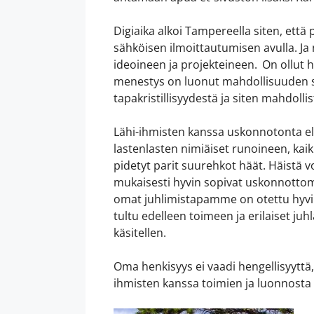
Digiaika alkoi Tampereella siten, että
sähköisen ilmoittautumisen avulla. Ja 
ideoineen ja projekteineen. On ollut hyv
menestys on luonut mahdollisuuden s
tapakristillisyydestä ja siten mahdoll
Lähi-ihmisten kanssa uskonnotonta e
lastenlasten nimiäiset runoineen, kaik
pidetyt parit suurehkot häät. Häistä v
mukaisesti hyvin sopivat uskonnottomil
omat juhlimistapamme on otettu hyvin 
tultu edelleen toimeen ja erilaiset juh
käsitellen.
Oma henkisyys ei vaadi hengellisyyt
ihmisten kanssa toimien ja luonnosta 