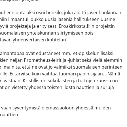
 puheenjohtajaksi osui henkilö, joka aloitti jäsenhankinnan
niin ilmaantui joukko uusia jäseniä hallitukseen uusine
iä projekteja ja erityisesti Eroakirkosta.fi:in projektin
uomalaisen yhteiskunnan siirtymiseen pois
istavan yhdenvertaisen kohtelun.
lämäntapaa ovat edustaneet mm. et-opiskelun lisäksi
kien neljän Prometheus-leirit ja -juhlat sekä vielä aiemmin
oi mainita, että ne ovat jo valmiiksi suomalaisen perinteen
le. Ei tarvitse kuin vaihtaa tuomari papin sijaan. - Nämä
vastaan. Kristillisten sukulaisten ja tuttujen kanssa on
lat on vietetty yhdessä toisten ilosta nauttien ja suruja
tä, vaan syventymistä olemassaoloon yhdessä muiden
nauttien.