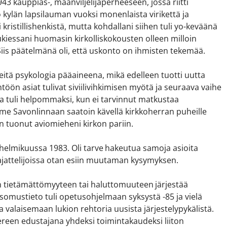
43 kauppias-, maanviljelijäperheeseen, jossa riitti
kylän lapsilauman vuoksi monenlaista virikettä ja
kristillishenkistä, mutta kohdallani siihen tuli yo-keväänä
ukiessani huomasin kirkolliskokousten olleen milloin
iis päätelmänä oli, että uskonto on ihmisten tekemää.
eitä psykologia pääaineena, mikä edelleen tuotti uutta
ön asiat tulivat siviilivihkimisen myötä ja seuraava vaihe
Asia tuli helpommaksi, kun ei tarvinnut matkustaa
e Savonlinnaan saatoin kävellä kirkkoherran puheille
sin tuonut aviomieheni kirkon pariin.
 helmikuussa 1983. Oli tarve hakeutua samoja asioita
-ajattelijoissa otan esiin muutaman kysymyksen.
n tietämättömyyteen tai haluttomuuteen järjestää
mustieto tuli opetusohjelmaan syksystä -85 ja vielä
jaa valaisemaan lukion rehtoria uusista järjestelypykälistä.
ereen edustajana yhdeksi toimintakaudeksi liiton