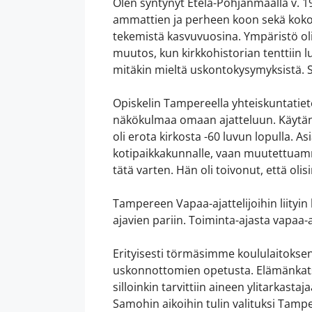
Olen syntynyt Etelä-Pohjanmaalla v. 19
ammattien ja perheen koon sekä koko 
tekemistä kasvuvuosina. Ympäristö oli 
muutos, kun kirkkohistorian tenttiin l
mitäkin mieltä uskontokysymyksistä. S
Opiskelin Tampereella yhteiskuntatiet
näkökulmaa omaan ajatteluun. Käytäntö
oli erota kirkosta -60 luvun lopulla. 
kotipaikkakunnalle, vaan muutettuamm
tätä varten. Hän oli toivonut, että oli
Tampereen Vapaa-ajattelijoihin liityin
ajavien pariin. Toiminta-ajasta vapaa
Erityisesti törmäsimme koululaitokse
uskonnottomien opetusta. Elämänkatso
silloinkin tarvittiin aineen ylitarkasta
Samohin aikoihin tulin valituksi Tamp