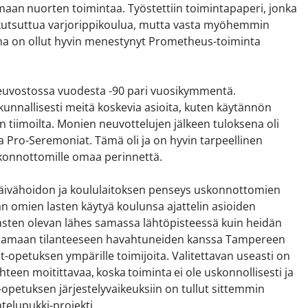
emaan nuorten toimintaa. Työstettiin toimintapaperi, jonka
n kutsuttua varjorippikoulua, mutta vasta myöhemmin
ksena on ollut hyvin menestynyt Prometheus-toiminta
oneuvostossa vuodesta -90 pari vuosikymmentä.
akunnallisesti meitä koskevia asioita, kuten käytännön
en tiimoilta. Monien neuvottelujen jälkeen tuloksena oli
a Pro-Seremoniat. Tämä oli ja on hyvin tarpeellinen
skonnottomille omaa perinnettä.
päivähoidon ja koululaitoksen penseys uskonnottomien
 omien lasten käytyä koulunsa ajattelin asioiden
sten olevan lähes samassa lähtöpisteessä kuin heidän
 samaan tilanteeseen havahtuneiden kanssa Tampereen
t-opetuksen ympärille toimijoita. Valitettavan useasti on
hteen moitittavaa, koska toiminta ei ole uskonnollisesti ja
-opetuksen järjestelyvaikeuksiin on tullut sittemmin
telupukki-projekti.