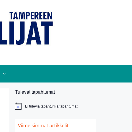
Tulevat tapahtumat
Ei tulevia tapahtumia tapahtumat.
N
o
t
i
Viimeisimmät artikkelit
c
e