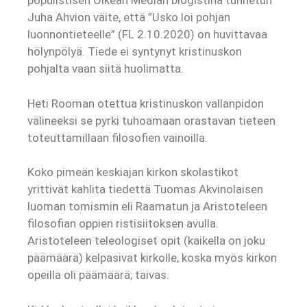
populistisen Oikean Median blogistina tunnetun
Juha Ahvion väite, että ”Usko loi pohjan
luonnontieteelle” (FL 2.10.2020) on huvittavaa
hölynpölyä. Tiede ei syntynyt kristinuskon
pohjalta vaan siitä huolimatta.
Heti Rooman otettua kristinuskon vallanpidon
välineeksi se pyrki tuhoamaan orastavan tieteen
toteuttamillaan filosofien vainoilla.
Koko pimeän keskiajan kirkon skolastikot
yrittivät kahlita tiedettä Tuomas Akvinolaisen
luoman tomismin eli Raamatun ja Aristoteleen
filosofian oppien ristisiitoksen avulla.
Aristoteleen teleologiset opit (kaikella on joku
päämäärä) kelpasivat kirkolle, koska myös kirkon
opeilla oli päämäärä; taivas.