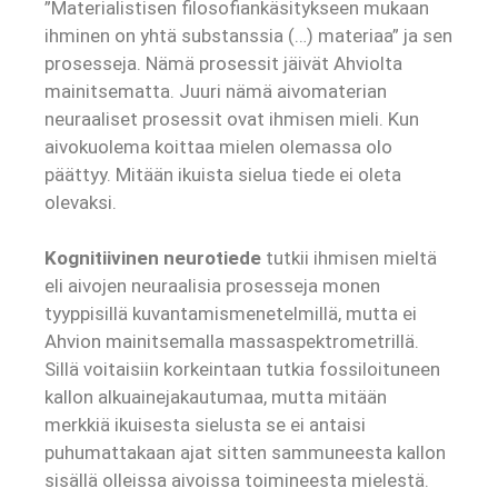
”Materialistisen filosofiankäsitykseen mukaan
ihminen on yhtä substanssia (…) materiaa” ja sen
prosesseja. Nämä prosessit jäivät Ahviolta
mainitsematta. Juuri nämä aivomaterian
neuraaliset prosessit ovat ihmisen mieli. Kun
aivokuolema koittaa mielen olemassa olo
päättyy. Mitään ikuista sielua tiede ei oleta
olevaksi.
Kognitiivinen neurotiede
tutkii ihmisen mieltä
eli aivojen neuraalisia prosesseja monen
tyyppisillä kuvantamismenetelmillä, mutta ei
Ahvion mainitsemalla massaspektrometrillä.
Sillä voitaisiin korkeintaan tutkia fossiloituneen
kallon alkuainejakautumaa, mutta mitään
merkkiä ikuisesta sielusta se ei antaisi
puhumattakaan ajat sitten sammuneesta kallon
sisällä olleissa aivoissa toimineesta mielestä.