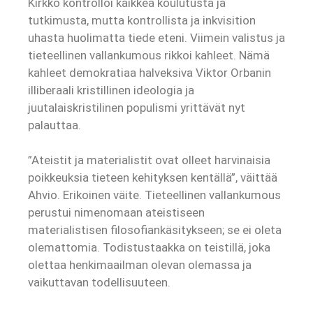
Kirkko kontrolloi kaikkea koulutusta ja
tutkimusta, mutta kontrollista ja inkvisition
uhasta huolimatta tiede eteni. Viimein valistus ja
tieteellinen vallankumous rikkoi kahleet. Nämä
kahleet demokratiaa halveksiva Viktor Orbanin
illiberaali kristillinen ideologia ja
juutalaiskristilinen populismi yrittävät nyt
palauttaa.
”Ateistit ja materialistit ovat olleet harvinaisia
poikkeuksia tieteen kehityksen kentällä”, väittää
Ahvio. Erikoinen väite. Tieteellinen vallankumous
perustui nimenomaan ateistiseen
materialistisen filosofiankäsitykseen; se ei oleta
olemattomia. Todistustaakka on teistillä, joka
olettaa henkimaailman olevan olemassa ja
vaikuttavan todellisuuteen.