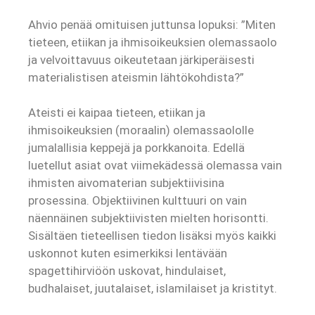
Ahvio penää omituisen juttunsa lopuksi: ”Miten
tieteen, etiikan ja ihmisoikeuksien olemassaolo
ja velvoittavuus oikeutetaan järkiperäisesti
materialistisen ateismin lähtökohdista?”
Ateisti ei kaipaa tieteen, etiikan ja
ihmisoikeuksien (moraalin) olemassaololle
jumalallisia keppejä ja porkkanoita. Edellä
luetellut asiat ovat viimekädessä olemassa vain
ihmisten aivomaterian subjektiivisina
prosessina. Objektiivinen kulttuuri on vain
näennäinen subjektiivisten mielten horisontti.
Sisältäen tieteellisen tiedon lisäksi myös kaikki
uskonnot kuten esimerkiksi lentävään
spagettihirviöön uskovat, hindulaiset,
budhalaiset, juutalaiset, islamilaiset ja kristityt.