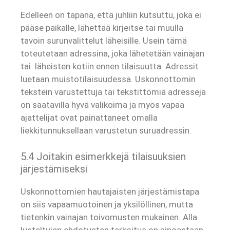
Edelleen on tapana, että juhliin kutsuttu, joka ei
pääse paikalle, lähettää kirjeitse tai muulla
tavoin surunvalittelut läheisille. Usein tämä
toteutetaan adressina, joka lähetetään vainajan
tai läheisten kotiin ennen tilaisuutta. Adressit
luetaan muistotilaisuudessa. Uskonnottomin
tekstein varustettuja tai tekstittömiä adresseja
on saatavilla hyvä valikoima ja myös vapaa
ajattelijat ovat painattaneet omalla
liekkitunnuksellaan varustetun suruadressin.
5.4 Joitakin esimerkkejä tilaisuuksien
järjestämiseksi
Uskonnottomien hautajaisten järjestämistapa
on siis vapaamuotoinen ja yksilöllinen, mutta
tietenkin vainajan toivomusten mukainen. Alla
lueteltujen ehdotusten tarkoitus on ainoastaan