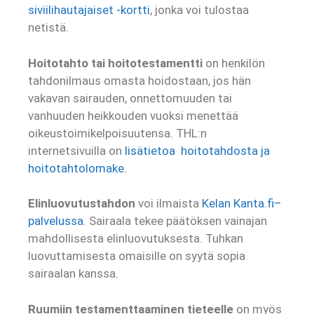
siviilihautajaiset -kortti
, jonka voi tulostaa
netistä.
Hoitotahto tai hoitotestamentti
on henkilön
tahdonilmaus omasta hoidostaan, jos hän
vakavan sairauden, onnettomuuden tai
vanhuuden heikkouden vuoksi menettää
oikeustoimikelpoisuutensa. THL:n
internetsivuilla on
lisätietoa hoitotahdosta ja
hoitotahtolomake
.
Elinluovutustahdon
voi ilmaista
Kelan Kanta.fi–
palvelussa
. Sairaala tekee päätöksen vainajan
mahdollisesta elinluovutuksesta. Tuhkan
luovuttamisesta omaisille on syytä sopia
sairaalan kanssa.
Ruumiin testamenttaaminen tieteelle
on myös