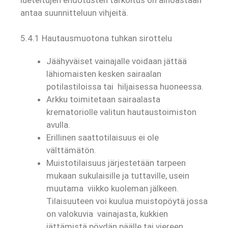
antaa suunnitteluun vihjeitä.
5.4.1 Hautausmuotona tuhkan sirottelu
Jäähyväiset vainajalle voidaan jättää
lähiomaisten kesken sairaalan
potilastiloissa tai hiljaisessa huoneessa.
Arkku toimitetaan sairaalasta
krematoriolle valitun hautaustoimiston
avulla.
Erillinen saattotilaisuus ei ole
välttämätön.
Muistotilaisuus järjestetään tarpeen
mukaan sukulaisille ja tuttaville, usein
muutama viikko kuoleman jälkeen.
Tilaisuuteen voi kuulua muistopöytä jossa
on valokuvia vainajasta, kukkien
jättämistä pöydän päälle tai viereen,