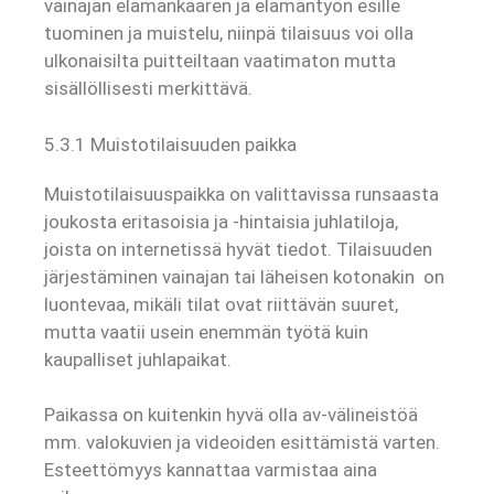
vainajan elämänkaaren ja elämäntyön esille
tuominen ja muistelu, niinpä tilaisuus voi olla
ulkonaisilta puitteiltaan vaatimaton mutta
sisällöllisesti merkittävä.
5.3.1 Muistotilaisuuden paikka
Muistotilaisuuspaikka on valittavissa runsaasta
joukosta eritasoisia ja -hintaisia juhlatiloja,
joista on internetissä hyvät tiedot. Tilaisuuden
järjestäminen vainajan tai läheisen kotonakin on
luontevaa, mikäli tilat ovat riittävän suuret,
mutta vaatii usein enemmän työtä kuin
kaupalliset juhlapaikat.
Paikassa on kuitenkin hyvä olla av-välineistöä
mm. valokuvien ja videoiden esittämistä varten.
Esteettömyys kannattaa varmistaa aina