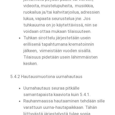
videoita, muistelupuheita, musiikkia,
ruokailua ja/tai kahvitarjoilua, adressien
lukua, vapaata seurustelua jne. Jos
tuhkauurna on jo käytettävissä, niin se
voidaan ottaa mukaan tilaisuuteen.
Tuhkan sirottelu järjestetään usein
erillisenä tapahtumana krematoinnin
jälkeen, viimeistään vuoden sisällä.
Tilaisuus pidetään usein lähimmäisten
kesken.
5.4.2 Hautausmuotona uurnahautaus
Uurnahautaus seuraa pitkälle
samantapaista kaaviota kuin 5.4.1.
Rauhanmaassa hautaaminen tehdään sille
varattuun uurna-hautapaikkaan. Tähän
liittyvästä järjestelystä tulee sopia