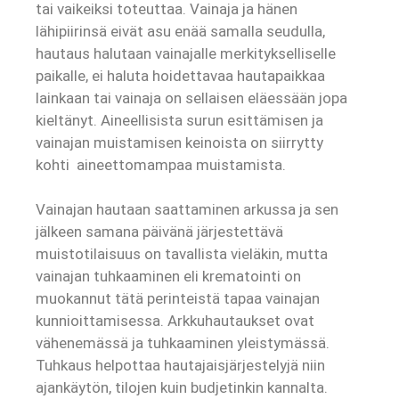
tai vaikeiksi toteuttaa. Vainaja ja hänen
lähipiirinsä eivät asu enää samalla seudulla,
hautaus halutaan vainajalle merkitykselliselle
paikalle, ei haluta hoidettavaa hautapaikkaa
lainkaan tai vainaja on sellaisen eläessään jopa
kieltänyt. Aineellisista surun esittämisen ja
vainajan muistamisen keinoista on siirrytty
kohti aineettomampaa muistamista.
Vainajan hautaan saattaminen arkussa ja sen
jälkeen samana päivänä järjestettävä
muistotilaisuus on tavallista vieläkin, mutta
vainajan tuhkaaminen eli krematointi on
muokannut tätä perinteistä tapaa vainajan
kunnioittamisessa. Arkkuhautaukset ovat
vähenemässä ja tuhkaaminen yleistymässä.
Tuhkaus helpottaa hautajaisjärjestelyjä niin
ajankäytön, tilojen kuin budjetinkin kannalta.