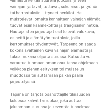
viimeistä kertaa suurella joukolla, yhteen
vainajan ystävät, tuttavat, sukulaiset ja työhön
tai harrastuksiin liittyneet henkilöt. He
muistelevat omalta kannaltaan vainajan elämää,
tuovat esiin käännekohtia ja traagisiakin hetkiä.
Hautajaisten järjestäjät esittelevät valokuvia,
esineitä ja elämätyön tuotoksia, joilla
kertomukset täydentyvät. Tarpeena on saada
kokonaisvaltainen kuva vainajan elämästä ja
tukea mukana olijoita surussa. Kutsuttu voi
varautua tuomaan oman osuutensa ohjelmaan
vaikkapa pienen esityksen tai muistelun
muodossa tai auttamaan paikan päällä
järjestelyissä.
Tapana on tarjota osanottajille tilaisuuden
kuluessa kahvit tai ruokaa, joka auttaa
jaksamaan surussa ja keventää tunnelmaa.