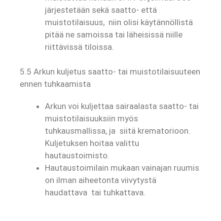
järjestetään sekä saatto- että
muistotilaisuus, niin olisi käytännöllistä
pitää ne samoissa tai läheisissä niille
riittävissä tiloissa.
5.5 Arkun kuljetus saatto- tai muistotilaisuuteen
ennen tuhkaamista
Arkun voi kuljettaa sairaalasta saatto- tai
muistotilaisuuksiin myös
tuhkausmallissa, ja siitä krematorioon.
Kuljetuksen hoitaa valittu
hautaustoimisto.
Hautaustoimilain mukaan vainajan ruumis
on ilman aiheetonta viivytystä
haudattava tai tuhkattava.