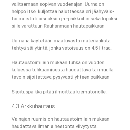
valitsemaan sopivan vuodenajan. Uurna on
helppo itse kuljettaa haluttaessa eri jäähyväis-
tai muistotilaisuuksiin ja -paikkoihin sekä lopuksi
sille varattuun Rauhanmaan hautapaikkaan.
Uurnana käytetään maatuvasta materiaalista
tehtyä säilytintä, jonka vetoisuus on 4,5 litraa.
Hautaustoimilain mukaan tuhka on vuoden
kuluessa tuhkaamisesta haudattava tai muulla
tavoin sijoitettava pysyvästi yhteen paikkaan.
Sijoituspaikka pitää ilmoittaa krematoriolle.
4.3 Arkkuhautaus
Vainajan ruumis on hautaustoimilain mukaan
haudattava ilman aiheetonta viivytystä.