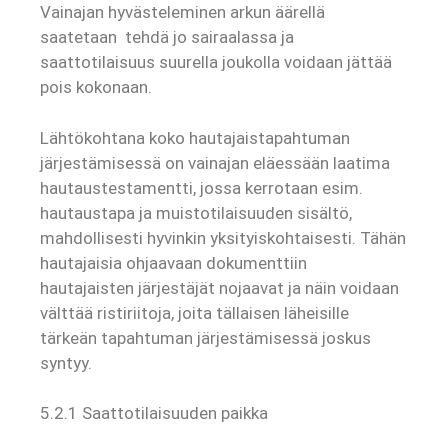
Vainajan hyvästeleminen arkun äärellä
saatetaan tehdä jo sairaalassa ja
saattotilaisuus suurella joukolla voidaan jättää
pois kokonaan.
Lähtökohtana koko hautajaistapahtuman
järjestämisessä on vainajan eläessään laatima
hautaustestamentti, jossa kerrotaan esim.
hautaustapa ja muistotilaisuuden sisältö,
mahdollisesti hyvinkin yksityiskohtaisesti. Tähän
hautajaisia ohjaavaan dokumenttiin
hautajaisten järjestäjät nojaavat ja näin voidaan
välttää ristiriitoja, joita tällaisen läheisille
tärkeän tapahtuman järjestämisessä joskus
syntyy.
5.2.1 Saattotilaisuuden paikka