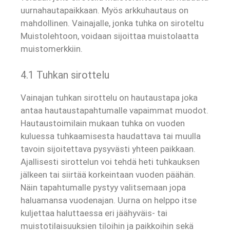
uurnahautapaikkaan. Myös arkkuhautaus on
mahdollinen. Vainajalle, jonka tuhka on siroteltu
Muistolehtoon, voidaan sijoittaa muistolaatta
muistomerkkiin.
4.1 Tuhkan sirottelu
Vainajan tuhkan sirottelu on hautaustapa joka
antaa hautaustapahtumalle vapaimmat muodot.
Hautaustoimilain mukaan tuhka on vuoden
kuluessa tuhkaamisesta haudattava tai muulla
tavoin sijoitettava pysyvästi yhteen paikkaan.
Ajallisesti sirottelun voi tehdä heti tuhkauksen
jälkeen tai siirtää korkeintaan vuoden päähän.
Näin tapahtumalle pystyy valitsemaan jopa
haluamansa vuodenajan. Uurna on helppo itse
kuljettaa haluttaessa eri jäähyväis- tai
muistotilaisuuksien tiloihin ja paikkoihin sekä