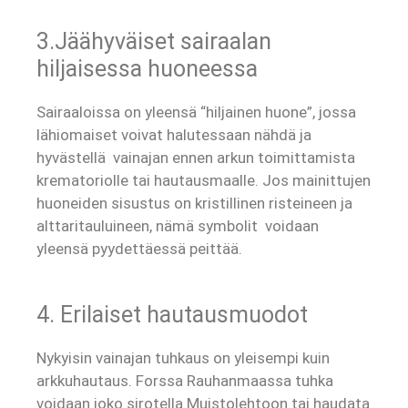
3.Jäähyväiset sairaalan
hiljaisessa huoneessa
Sairaaloissa on yleensä “hiljainen huone”, jossa
lähiomaiset voivat halutessaan nähdä ja
hyvästellä vainajan ennen arkun toimittamista
krematoriolle tai hautausmaalle. Jos mainittujen
huoneiden sisustus on kristillinen risteineen ja
alttaritauluineen, nämä symbolit voidaan
yleensä pyydettäessä peittää.
4. Erilaiset hautausmuodot
Nykyisin vainajan tuhkaus on yleisempi kuin
arkkuhautaus. Forssa Rauhanmaassa tuhka
voidaan joko sirotella Muistolehtoon tai haudata