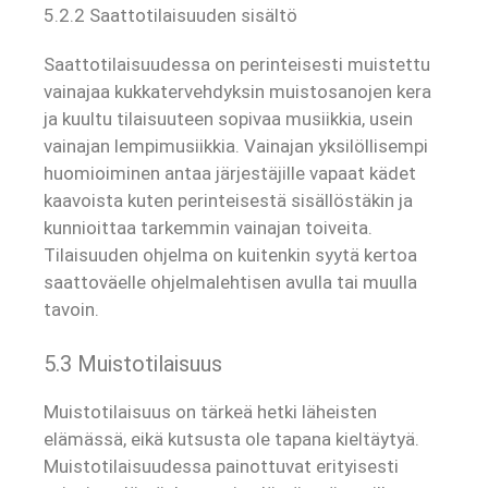
5.2.2 Saattotilaisuuden sisältö
Saattotilaisuudessa on perinteisesti muistettu
vainajaa kukkatervehdyksin muistosanojen kera
ja kuultu tilaisuuteen sopivaa musiikkia, usein
vainajan lempimusiikkia. Vainajan yksilöllisempi
huomioiminen antaa järjestäjille vapaat kädet
kaavoista kuten perinteisestä sisällöstäkin ja
kunnioittaa tarkemmin vainajan toiveita.
Tilaisuuden ohjelma on kuitenkin syytä kertoa
saattoväelle ohjelmalehtisen avulla tai muulla
tavoin.
5.3 Muistotilaisuus
Muistotilaisuus on tärkeä hetki läheisten
elämässä, eikä kutsusta ole tapana kieltäytyä.
Muistotilaisuudessa painottuvat erityisesti