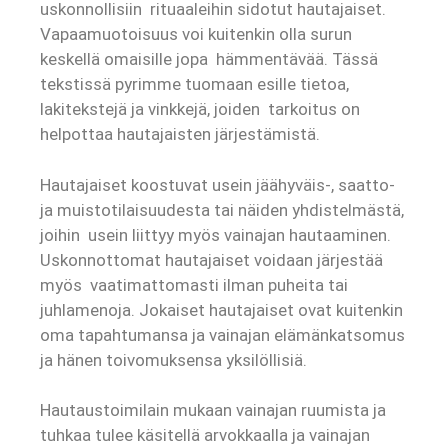
uskonnollisiin rituaaleihin sidotut hautajaiset.
Vapaamuotoisuus voi kuitenkin olla surun
keskellä omaisille jopa hämmentävää. Tässä
tekstissä pyrimme tuomaan esille tietoa,
lakitekstejä ja vinkkejä, joiden tarkoitus on
helpottaa hautajaisten järjestämistä.
Hautajaiset koostuvat usein jäähyväis-, saatto-
ja muistotilaisuudesta tai näiden yhdistelmästä,
joihin usein liittyy myös vainajan hautaaminen.
Uskonnottomat hautajaiset voidaan järjestää
myös vaatimattomasti ilman puheita tai
juhlamenoja. Jokaiset hautajaiset ovat kuitenkin
oma tapahtumansa ja vainajan elämänkatsomus
ja hänen toivomuksensa yksilöllisiä.
Hautaustoimilain mukaan vainajan ruumista ja
tuhkaa tulee käsitellä arvokkaalla ja vainajan