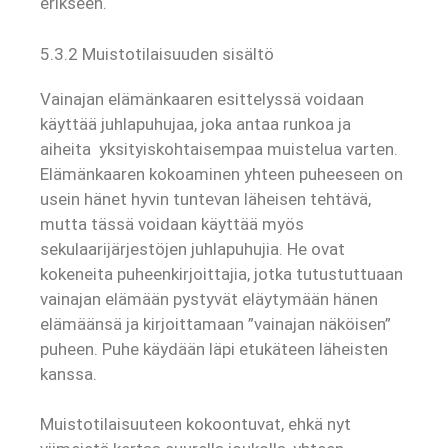
erikseen.
5.3.2 Muistotilaisuuden sisältö
Vainajan elämänkaaren esittelyssä voidaan
käyttää juhlapuhujaa, joka antaa runkoa ja
aiheita yksityiskohtaisempaa muistelua varten.
Elämänkaaren kokoaminen yhteen puheeseen on
usein hänet hyvin tuntevan läheisen tehtävä,
mutta tässä voidaan käyttää myös
sekulaarijärjestöjen juhlapuhujia. He ovat
kokeneita puheenkirjoittajia, jotka tutustuttuaan
vainajan elämään pystyvät eläytymään hänen
elämäänsä ja kirjoittamaan ”vainajan näköisen”
puheen. Puhe käydään läpi etukäteen läheisten
kanssa.
Muistotilaisuuteen kokoontuvat, ehkä nyt