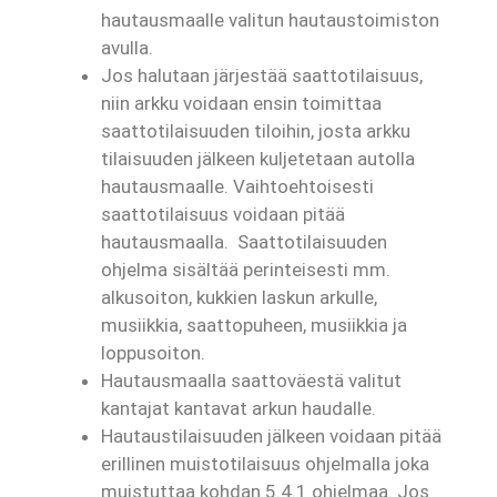
hautausmaalle valitun hautaustoimiston
avulla.
Jos halutaan järjestää saattotilaisuus,
niin arkku voidaan ensin toimittaa
saattotilaisuuden tiloihin, josta arkku
tilaisuuden jälkeen kuljetetaan autolla
hautausmaalle. Vaihtoehtoisesti
saattotilaisuus voidaan pitää
hautausmaalla. Saattotilaisuuden
ohjelma sisältää perinteisesti mm.
alkusoiton, kukkien laskun arkulle,
musiikkia, saattopuheen, musiikkia ja
loppusoiton.
Hautausmaalla saattoväestä valitut
kantajat kantavat arkun haudalle.
Hautaustilaisuuden jälkeen voidaan pitää
erillinen muistotilaisuus ohjelmalla joka
muistuttaa kohdan 5.4.1
ohjelmaa. Jos