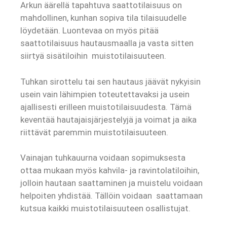
Arkun äärellä tapahtuva saattotilaisuus on
mahdollinen, kunhan sopiva tila tilaisuudelle
löydetään. Luontevaa on myös pitää
saattotilaisuus hautausmaalla ja vasta sitten
siirtyä sisätiloihin muistotilaisuuteen.
Tuhkan sirottelu tai sen hautaus jäävät nykyisin
usein vain lähimpien toteutettavaksi ja usein
ajallisesti erilleen muistotilaisuudesta. Tämä
keventää hautajaisjärjestelyjä ja voimat ja aika
riittävät paremmin muistotilaisuuteen.
Vainajan tuhkauurna voidaan sopimuksesta
ottaa mukaan myös kahvila- ja ravintolatiloihin,
jolloin hautaan saattaminen ja muistelu voidaan
helpoiten yhdistää. Tällöin voidaan saattamaan
kutsua kaikki muistotilaisuuteen osallistujat.