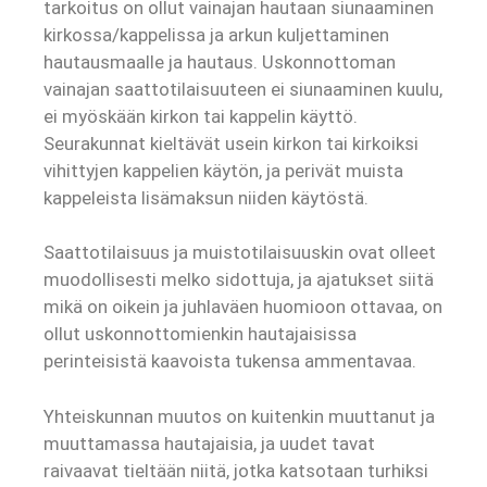
tarkoitus on ollut vainajan hautaan siunaaminen
kirkossa/kappelissa ja arkun kuljettaminen
hautausmaalle ja hautaus. Uskonnottoman
vainajan saattotilaisuuteen ei siunaaminen kuulu,
ei myöskään kirkon tai kappelin käyttö.
Seurakunnat kieltävät usein kirkon tai kirkoiksi
vihittyjen kappelien käytön, ja perivät muista
kappeleista lisämaksun niiden käytöstä.
Saattotilaisuus ja muistotilaisuuskin ovat olleet
muodollisesti melko sidottuja, ja ajatukset siitä
mikä on oikein ja juhlaväen huomioon ottavaa, on
ollut uskonnottomienkin hautajaisissa
perinteisistä kaavoista tukensa ammentavaa.
Yhteiskunnan muutos on kuitenkin muuttanut ja
muuttamassa hautajaisia, ja uudet tavat
raivaavat tieltään niitä, jotka katsotaan turhiksi