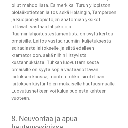
ollut mahdollista. Esimerkiksi Turun yliopiston
biolääketieteen laitos sekä Helsingin, Tampereen
ja Kuopion yliopistojen anatomian yksiköt
ottavat vastaan lahjakirjoja.
Ruumiinlahjoitustestamentista on syytä kertoa
omaisille. Laitos vastaa ruumiin kuljetuksesta
sairaalasta laitokselle, ja siitä edelleen
krematorioon, sekä niihin liittyvistä
kustannuksista. Tuhkan luovuttamisesta
omaisille on syytä sopia vastaanottavan
laitoksen kanssa, muuten tuhka sirotellaan
laitoksen käytäntöjen mukaiselle hautausmaalle.
Luovutushetkeen voi kulua puolesta kahteen
vuoteen.
8. Neuvontaa ja apua
hautausasioissa