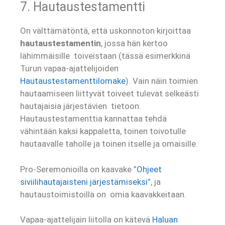
7. Hautaustestamentti
On välttämätöntä, että uskonnoton kirjoittaa
hautaustestamentin
, jossa hän kertoo
lähimmäisille toiveistaan (tässä esimerkkinä
Turun vapaa-ajattelijoiden
Hautaustestamenttilomake
). Vain näin toimien
hautaamiseen liittyvät toiveet tulevat selkeästi
hautajaisia järjestävien tietoon.
Hautaustestamenttia kannattaa tehdä
vähintään kaksi kappaletta, toinen toivotulle
hautaavalle taholle ja toinen itselle ja omaisille.
Pro-Seremonioilla on kaavake ”
Ohjeet
siviilihautajaisteni järjestämiseksi
”, ja
hautaustoimistoilla on omia kaavakkeitaan.
Vapaa-ajattelijain liitolla on kätevä
Haluan