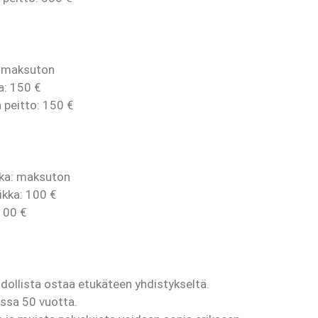
: maksuton
a:
150 €
 peitto:
150 €
kka: maksuton
ikka:
100 €
100 €
ollista ostaa etukäteen yhdistykseltä.
ssa 50 vuotta.