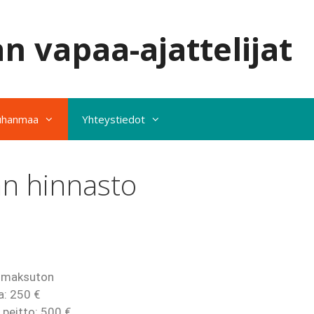
n vapaa-ajattelijat
uhanmaa
Yhteystiedot
n hinnasto
: maksuton
a:
250 €
 peitto: 500 €