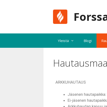
Forssa
Yleistä
Blogi
Ra
Hautausmaa
ARKKUHAUTAUS
Jäsenen hautapaikka
Ei-jäsenen hautapaikk
Arkkuhaudan kaivuu ja