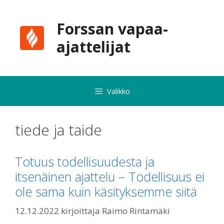
Siirry
sisältöön
Forssan vapaa-
ajattelijat
Valikko
tiede ja taide
Totuus todellisuudesta ja
itsenäinen ajattelu – Todellisuus ei
ole sama kuin käsityksemme siitä
12.12.2022
kirjoittaja
Raimo Rintamäki