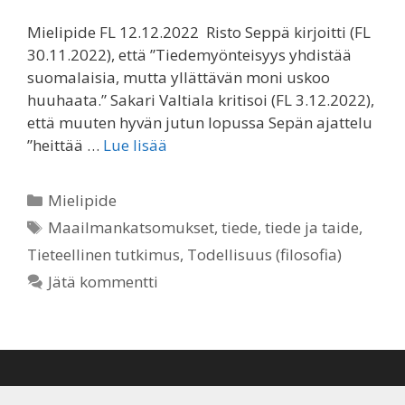
Mielipide FL 12.12.2022 Risto Seppä kirjoitti (FL
30.11.2022), että ”Tiedemyönteisyys yhdistää
suomalaisia, mutta yllättävän moni uskoo
huuhaata.” Sakari Valtiala kritisoi (FL 3.12.2022),
että muuten hyvän jutun lopussa Sepän ajattelu
”heittää …
Lue lisää
Kategoriat
Mielipide
Avainsanat
Maailmankatsomukset
,
tiede
,
tiede ja taide
,
Tieteellinen tutkimus
,
Todellisuus (filosofia)
Jätä kommentti