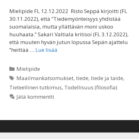
Mielipide FL 12.12.2022 Risto Seppä kirjoitti (FL
30.11.2022), että ”Tiedemyönteisyys yhdistää
suomalaisia, mutta yllättävän moni uskoo
huuhaata.” Sakari Valtiala kritisoi (FL 3.12.2022),
että muuten hyvän jutun lopussa Sepän ajattelu
”heittää …
Lue lisää
Kategoriat
Mielipide
Avainsanat
Maailmankatsomukset
,
tiede
,
tiede ja taide
,
Tieteellinen tutkimus
,
Todellisuus (filosofia)
Jätä kommentti