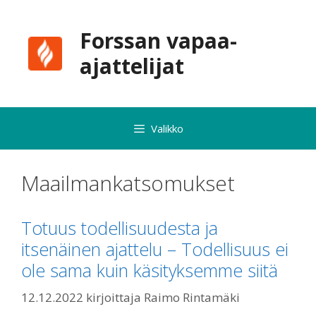
Siirry
sisältöön
Forssan vapaa-
ajattelijat
Valikko
Maailmankatsomukset
Totuus todellisuudesta ja
itsenäinen ajattelu – Todellisuus ei
ole sama kuin käsityksemme siitä
12.12.2022
kirjoittaja
Raimo Rintamäki