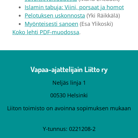
Islamin tabuja: Viini, porsaat ja homot
Pelotuksen uskonnosta
(Yki Räikkälä)
Myönteisesti sanoen
(Esa Ylikoski)
Koko lehti PDF-muodossa
.
Vapaa-ajattelijain Liitto ry
Neljäs linja 1
00530 Helsinki
Liiton toimisto on avoinna sopimuksen mukaan
Y-tunnus: 0221208-2