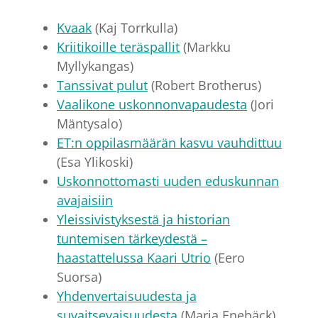
Kvaak
(Kaj Torrkulla)
Kriitikoille teräspallit
(Markku
Myllykangas)
Tanssivat pulut
(Robert Brotherus)
Vaalikone uskonnonvapaudesta
(Jori
Mäntysalo)
ET:n oppilasmäärän kasvu vauhdittuu
(Esa Ylikoski)
Uskonnottomasti uuden eduskunnan
avajaisiin
Yleissivistyksestä ja historian
tuntemisen tärkeydestä –
haastattelussa Kaari Utrio
(Eero
Suorsa)
Yhdenvertaisuudesta ja
suvaitsevaisuudesta
(Maria Enebäck)