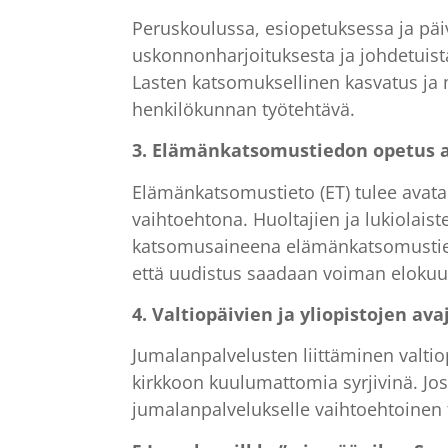
Peruskoulussa, esiopetuksessa ja päiv
uskonnonharjoituksesta ja johdetuist
Lasten katsomuksellinen kasvatus ja 
henkilökunnan työtehtävä.
3. Elämänkatsomustiedon opetus a
Elämänkatsomustieto (ET) tulee avata
vaihtoehtona. Huoltajien ja lukiolaist
katsomusaineena elämänkatsomustieto
että uudistus saadaan voiman elokuu
4. Valtiopäivien ja yliopistojen a
Jumalanpalvelusten liittäminen valtiop
kirkkoon kuulumattomia syrjivinä. Jos 
jumalanpalvelukselle vaihtoehtoinen 