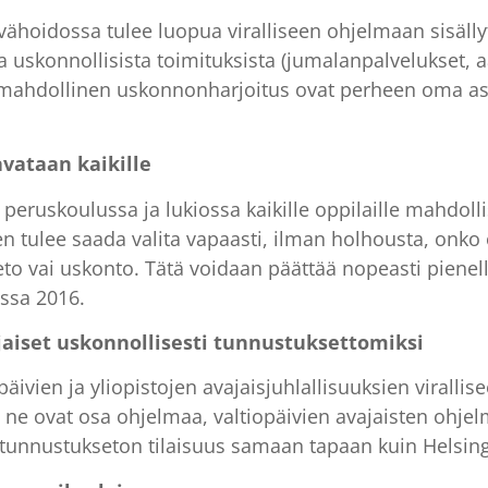
ähoidossa tulee luopua viralliseen ohjelmaan sisälly
a uskonnollisista toimituksista (jumalanpalvelukset,
mahdollinen uskonnonharjoitus ovat perheen oma asia
vataan kaikille
 peruskoulussa ja lukiossa kaikille oppilaille mahdo
en tulee saada valita vapaasti, ilman holhousta, onko 
 vai uskonto. Tätä voidaan päättää nopeasti pienell
ssa 2016.
vajaiset uskonnollisesti tunnustuksettomiksi
äivien ja yliopistojen avajaisjuhlallisuuksien viralli
ne ovat osa ohjelmaa, valtiopäivien avajaisten ohjelmi
tunnustukseton tilaisuus samaan tapaan kuin Helsingi