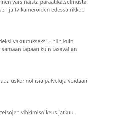
nnen varsinaista paraatikatselmusta.
sen ja tv-kameroiden edessä rikkoo
deksi vakuutukseksi – niin kuin
 – samaan tapaan kuin tasavallan
aada uskonnollisia palveluja voidaan
hteisöjen vihkimisoikeus jatkuu,