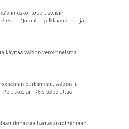
htäviin uskontoperusteisiin
ielletään ”Jumalan pilkkaaminen” ja
ta käyttää valtion verokoneistoa
tyisaseman purkamista, valtion ja
n Perustuslain 76 § tulee ottaa
idaan rinnastaa harrastustoimintaan.