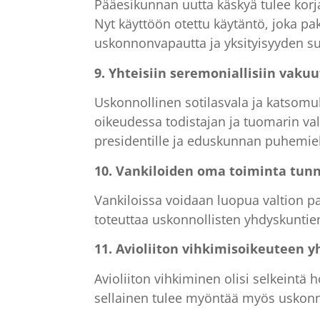
Pääesikunnan uutta käskyä tulee korj
Nyt käyttöön otettu käytäntö, joka p
uskonnonvapautta ja yksityisyyden su
9. Yhteisiin seremoniallisiin vakuu
Uskonnollinen sotilasvala ja katsomuk
oikeudessa todistajan ja tuomarin val
presidentille ja eduskunnan puhemie
10. Vankiloiden oma toiminta tun
Vankiloissa voidaan luopua valtion p
toteuttaa uskonnollisten yhdyskuntie
11. Avioliiton vihkimisoikeuteen 
Avioliiton vihkiminen olisi selkeintä 
sellainen tulee myöntää myös uskonno