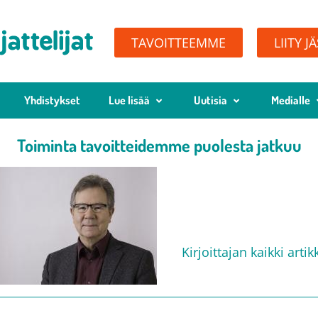
TAVOITTEEMME
LIITY J
Yhdistykset
Lue lisää
Uutisia
Medialle
Toiminta tavoitteidemme puolesta jatkuu
Esa Ylikoski
25.8.2015
Kirjoittajan kaikki artikk