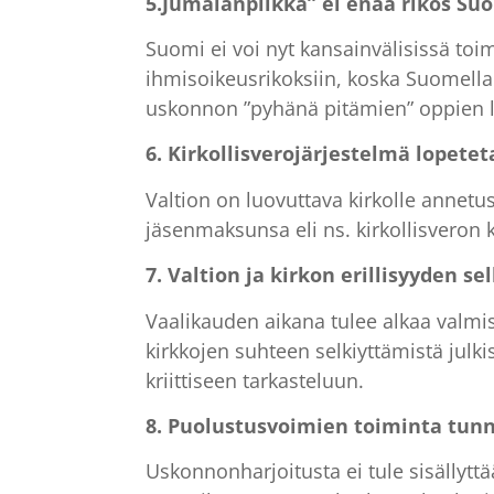
5.Jumalanpilkka” ei enää rikos Su
Suomi ei voi nyt kansainvälisissä toi
ihmisoikeusrikoksiin, koska Suomella 
uskonnon ”pyhänä pitämien” oppien 
6. Kirkollisverojärjestelmä lopete
Valtion on luovuttava kirkolle annetu
jäsenmaksunsa eli ns. kirkollisveron 
7. Valtion ja kirkon erillisyyden 
Vaalikauden aikana tulee alkaa valmis
kirkkojen suhteen selkiyttämistä julki
kriittiseen tarkasteluun.
8. Puolustusvoimien toiminta tun
Uskonnonharjoitusta ei tule sisällyt