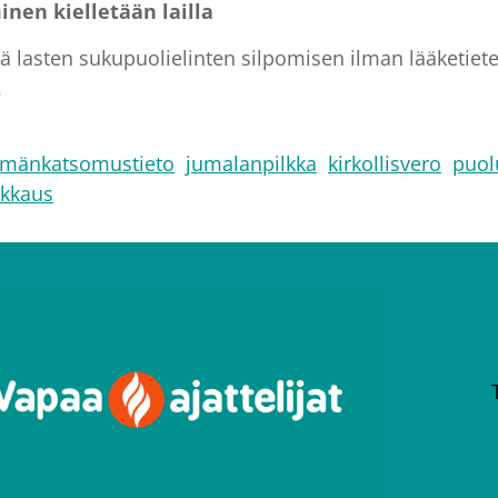
inen kielletään lailla
ä lasten sukupuolielinten silpomisen ilman lääketietee
.
ämänkatsomustieto
jumalanpilkka
kirkollisvero
puol
ikkaus