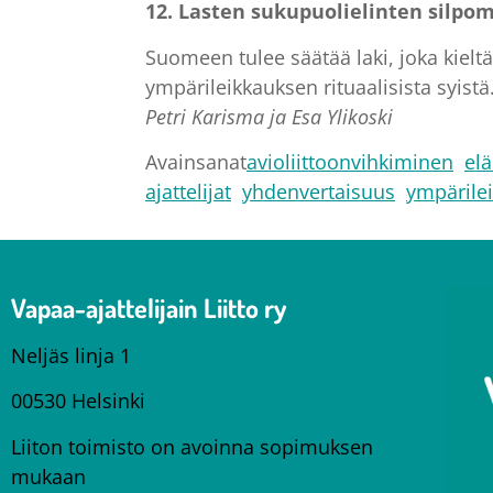
12. Lasten sukupuolielinten silpom
Suomeen tulee säätää laki, joka kieltä
ympärileikkauksen rituaalisista syistä
Petri Karisma ja Esa Ylikoski
Avainsanat
avioliittoonvihkiminen
el
ajattelijat
yhdenvertaisuus
ympärile
Vapaa-ajattelijain Liitto ry
Neljäs linja 1
00530 Helsinki
Liiton toimisto on avoinna sopimuksen
mukaan