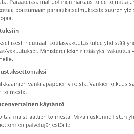
ata. Paraateissa mahdollinen hartaus tulee toimitta e
akottaa poistumaan paraatikatselmuksesta suuren ylei
ojaa.
tuksiin
sellisesti neutraali sotilasvakuutus tulee yhdistää yh
at/vakuutukset. Ministereillekin riittää yksi vakuutus
helle.
nustuksettomaksi
alkkaamien vankilapappien viroista. Vankien oikeus s
n toimesta.
yhdenvertainen käytäntö
hoitaa maistraattien toimesta. Mikäli uskonnollisten y
ttomien palvelujärjestöille.