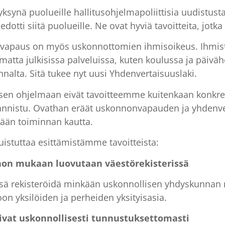
e syksynä puolueille hallitusohjelmapoliittisia uudistu
iedotti siitä puolueille. Ne ovat hyviä tavoitteita, jotk
vapaus on myös uskonnottomien ihmisoikeus. Ihmist
atta julkisissa palveluissa, kuten koulussa ja päiväh
nalta. Sitä tukee nyt uusi Yhdenvertaisuuslaki.
sen ohjelmaan eivät tavoitteemme kuitenkaan konkree
lannistu. Ovathan eräät uskonnonvapauden ja yhdenve
kään toiminnan kautta.
muistuttaa esittämistämme tavoitteista:
nnon mukaan luovutaan väestörekisterissä
rissä rekisteröidä minkään uskonnollisen yhdyskunnan
n yksilöiden ja perheiden yksityisasia.
mivat uskonnollisesti tunnustuksettomasti