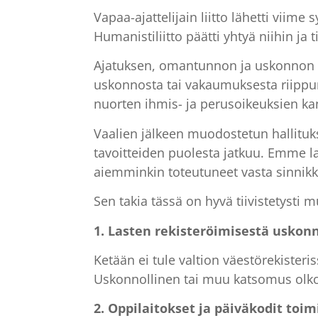
Vapaa-ajattelijain liitto lähetti viim
Humanistiliitto päätti yhtyä niihin ja t
Ajatuksen, omantunnon ja uskonnon 
uskonnosta tai vakaumuksesta riippum
nuorten ihmis- ja perusoikeuksien kan
Vaalien jälkeen muodostetun hallituk
tavoitteiden puolesta jatkuu. Emme 
aiemminkin toteutuneet vasta sinnik
Sen takia tässä on hyvä tiivistetysti 
1. Lasten rekisteröimisestä usko
Ketään ei tule valtion väestörekiste
Uskonnollinen tai muu katsomus olkoo
2. Oppilaitokset ja päiväkodit toi