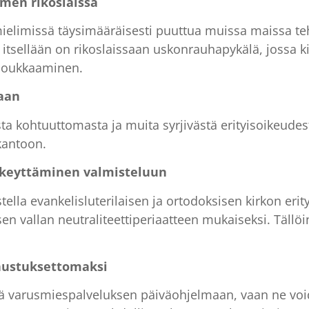
omen rikoslaissa
mielimissä täysimääräisesti puuttua muissa maissa te
itsellään on rikoslaissaan uskonrauhapykälä, jossa k
loukkaaminen.
taan
sta kohtuuttomasta ja muita syrjivästä erityisoikeudes
kantoon.
selkeyttäminen valmisteluun
tella evankelisluterilaisen ja ortodoksisen kirkon eri
sen vallan neutraliteettiperiaatteen mukaiseksi. Tällöi
nustuksettomaksi
tää varusmiespalveluksen päiväohjelmaan, vaan ne vo