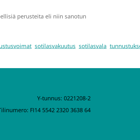
llisiä perusteita eli niin sanotun
ustusvoimat
sotilasvakuutus
sotilasvala
tunnustuk
Y-tunnus: 0221208-2
Tilinumero: FI14 5542 2320 3638 64