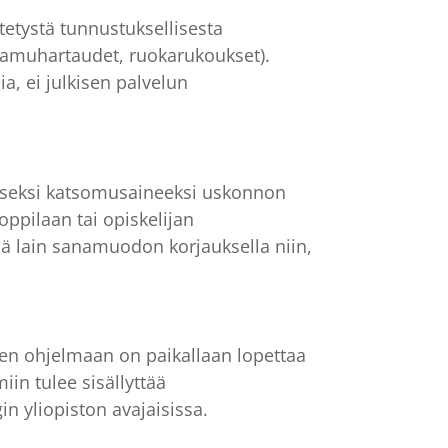
tetystä tunnustuksellisesta
 aamuhartaudet, ruokarukoukset).
, ei julkisen palvelun
lliseksi katsomusaineeksi uskonnon
oppilaan tai opiskelijan
ä lain sanamuodon korjauksella niin,
seen ohjelmaan on paikallaan lopettaa
in tulee sisällyttää
n yliopiston avajaisissa.