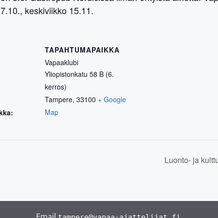
 17.10., keskiviikko 15.11
.
TAPAHTUMAPAIKKA
Vapaaklubi
Yliopistonkatu 58 B (6.
kerros)
Tampere
,
33100
+ Google
Map
kka:
Luonto- ja kult
Email
.
tampere@vapaa-ajattelijat.fi