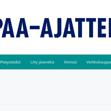
Yhteystiedot
Liity jäseneksi
Ihmisiä
Verkkokauppa