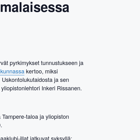
omalaisessa
yvät pyrkimykset tunnustukseen ja
iskunnassa
kertoo, miksi
. Uskontolukutaidosta ja sen
 yliopistonlehtori Inkeri Rissanen.
 Tampere-taloa ja yliopiston
.
klubi-illat jatkuvat syksyllä: