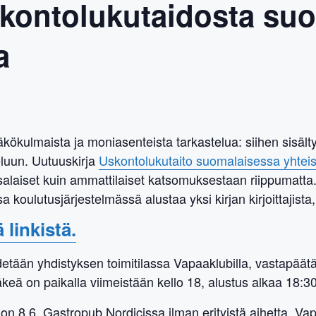
skontolukutaidosta su
a
ökulmaista ja moniasenteista tarkastelua: siihen sisält
eluun. Uutuuskirja
Uskontolukutaito suomalaisessa yhte
nsalaiset kuin ammattilaiset katsomuksestaan riippumatta
 koulutusjärjestelmässä alustaa yksi kirjan kirjoittajista,
 linkistä.
detään yhdistyksen toimitilassa Vapaaklubilla, vastapäätä
 on paikalla viimeistään kello 18, alustus alkaa 18:30
 8.6. Gastropub Nordicissa ilman erityistä aihetta. Vapaa