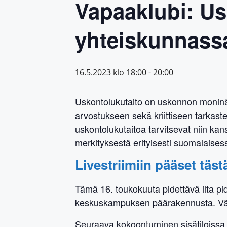
Vapaaklubi: U
yhteiskunnass
16.5.2023 klo 18:00
-
20:00
Uskontolukutaito on uskonnon moninäk
arvostukseen sekä kriittiseen tarkast
uskontolukutaitoa tarvitsevat niin ka
merkityksestä erityisesti suomalaisessa
Livestriimiin pääset tästä
Tämä 16. toukokuuta pidettävä ilta pi
keskuskampuksen päärakennusta. Väkeä
Seuraava kokoontuminen sisätiloissa on