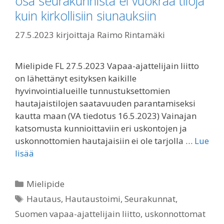
osa seurakunnista ei vuokraa tiloja
kuin kirkollisiin siunauksiin
27.5.2023
kirjoittaja
Raimo Rintamäki
Mielipide FL 27.5.2023 Vapaa-ajattelijain liitto
on lähettänyt esityksen kaikille
hyvinvointialueille tunnustuksettomien
hautajaistilojen saatavuuden parantamiseksi
kautta maan (VA tiedotus 16.5.2023) Vainajan
katsomusta kunnioittaviin eri uskontojen ja
uskonnottomien hautajaisiin ei ole tarjolla …
Lue
lisää
Kategoriat
Mielipide
Avainsanat
Hautaus
,
Hautaustoimi
,
Seurakunnat
,
Suomen vapaa-ajattelijain liitto
,
uskonnottomat