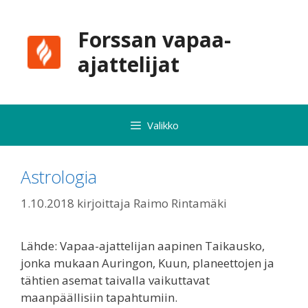
Siirry
sisältöön
Forssan vapaa-
ajattelijat
Valikko
Astrologia
1.10.2018
kirjoittaja
Raimo Rintamäki
Lähde: Vapaa-ajattelijan aapinen Taikausko,
jonka mukaan Auringon, Kuun, planeettojen ja
tähtien asemat taivalla vaikuttavat
maanpäällisiin tapahtumiin.