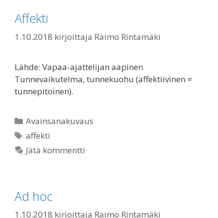
Affekti
1.10.2018
kirjoittaja
Raimo Rintamäki
Lähde: Vapaa-ajattelijan aapinen
Tunnevaikutelma, tunnekuohu (affektiivinen =
tunnepitoinen).
Kategoriat
Avainsanakuvaus
Avainsanat
affekti
Jätä kommentti
Ad hoc
1.10.2018
kirjoittaja
Raimo Rintamäki