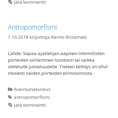
Jätä kommentti
Antropomorfismi
1.10.2018
kirjoittaja
Raimo Rintamäki
Lähde: Vapaa-ajattelijan aapinen Inhimillisten
piirteiden siirtäminen luontoon tai vaikka
oletetulle jumaluudelle. Tieteen kehitys on ollut
monesti näiden piirteiden eliminoimista.
Kategoriat
Avainsanakuvaus
Avainsanat
antropomorfismi
Jätä kommentti