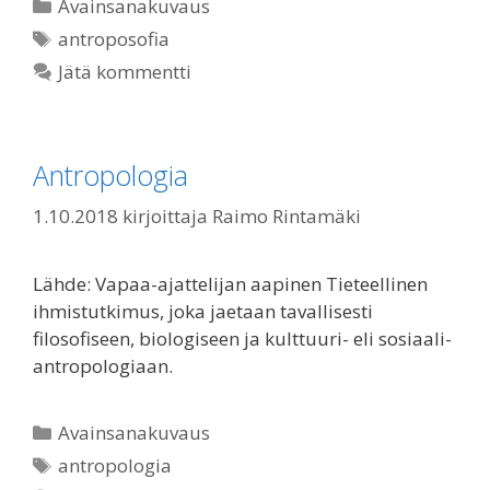
Kategoriat
Avainsanakuvaus
Avainsanat
antroposofia
Jätä kommentti
Antropologia
1.10.2018
kirjoittaja
Raimo Rintamäki
Lähde: Vapaa-ajattelijan aapinen Tieteellinen
ihmistutkimus, joka jaetaan tavallisesti
filosofiseen, biologiseen ja kulttuuri- eli sosiaali-
antropologiaan.
Kategoriat
Avainsanakuvaus
Avainsanat
antropologia