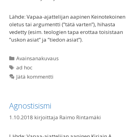
Lähde: Vapaa-ajattelijan aapinen Keinotekoinen
oletus tai argumentti (”tätä varten”), hihasta
vedetty (esim. teologien tapa erottaa toisistaan
”uskon asiat” ja ”tiedon asiat”).
Kategoriat
Avainsanakuvaus
Avainsanat
ad hoc
Jätä kommentti
Agnostisismi
1.10.2018
kirjoittaja
Raimo Rintamäki
Lähde: Vapaa-ajattelijan aapinen Kirjain A