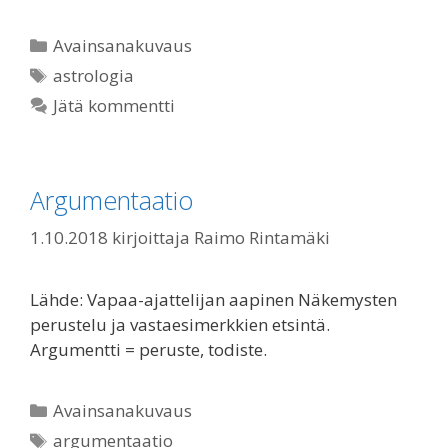
Kategoriat
Avainsanakuvaus
Avainsanat
astrologia
Jätä kommentti
Argumentaatio
1.10.2018
kirjoittaja
Raimo Rintamäki
Lähde: Vapaa-ajattelijan aapinen Näkemysten
perustelu ja vastaesimerkkien etsintä.
Argumentti = peruste, todiste.
Kategoriat
Avainsanakuvaus
Avainsanat
argumentaatio