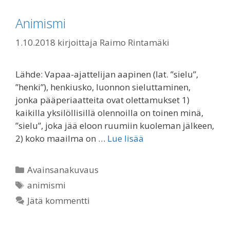
Animismi
1.10.2018
kirjoittaja
Raimo Rintamäki
Lähde: Vapaa-ajattelijan aapinen (lat. ”sielu”,
”henki”), henkiusko, luonnon sieluttaminen,
jonka pääperiaatteita ovat olettamukset 1)
kaikilla yksilöllisillä olennoilla on toinen minä,
”sielu”, joka jää eloon ruumiin kuoleman jälkeen,
2) koko maailma on …
Lue lisää
Kategoriat
Avainsanakuvaus
Avainsanat
animismi
Jätä kommentti