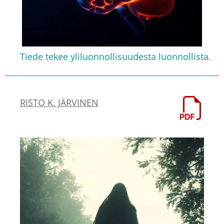
Tiede tekee yliluonnollisuudesta luonnollista.
RISTO K. JÄRVINEN