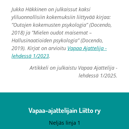
Jukka Häkkinen on julkaissut kaksi
yliluonnollisiin kokemuksiin liittyvää kirjaa:
”Outojen kokemusten psykologia” (Docendo,
2018) ja ”Mielen oudot maisemat –
Hallusinaatioiden psykologia” (Docendo,
2019). Kirjat on arvioitu
Vapaa Ajattelija -
lehdessä 1/2023
.
Artikkeli on julkaistu Vapaa Ajattelija -
lehdessä 1/2025.
Vapaa-ajattelijain Liitto ry
Neljäs linja 1