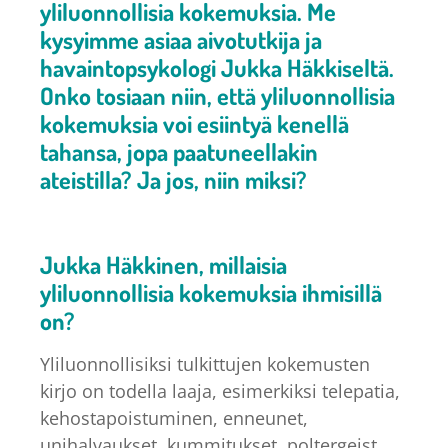
yliluonnollisia kokemuksia. Me
kysyimme asiaa aivotutkija ja
havaintopsykologi Jukka Häkkiseltä.
Onko tosiaan niin, että yliluonnollisia
kokemuksia voi esiintyä kenellä
tahansa, jopa paatuneellakin
ateistilla? Ja jos, niin miksi?
Jukka Häkkinen, millaisia
yliluonnollisia kokemuksia ihmisillä
on?
Yliluonnollisiksi tulkittujen kokemusten
kirjo on todella laaja, esimerkiksi telepatia,
kehostapoistuminen, enneunet,
unihalvaukset, kummitukset, poltergeist,