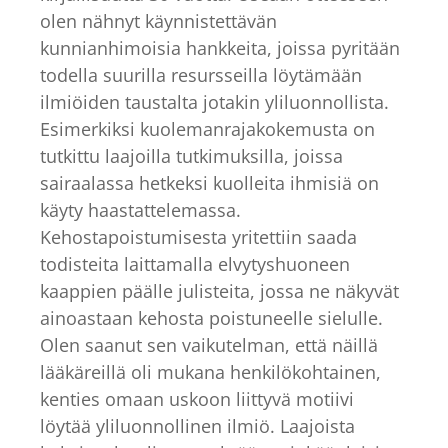
olen nähnyt käynnistettävän
kunnianhimoisia hankkeita, joissa pyritään
todella suurilla resursseilla löytämään
ilmiöiden taustalta jotakin yliluonnollista.
Esimerkiksi kuolemanrajakokemusta on
tutkittu laajoilla tutkimuksilla, joissa
sairaalassa hetkeksi kuolleita ihmisiä on
käyty haastattelemassa.
Kehostapoistumisesta yritettiin saada
todisteita laittamalla elvytyshuoneen
kaappien päälle julisteita, jossa ne näkyvät
ainoastaan kehosta poistuneelle sielulle.
Olen saanut sen vaikutelman, että näillä
lääkäreillä oli mukana henkilökohtainen,
kenties omaan uskoon liittyvä motiivi
löytää yliluonnollinen ilmiö. Laajoista