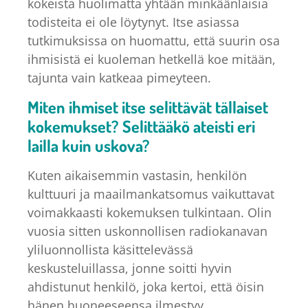
kokeista huolimatta yhtään minkäänlaisia
todisteita ei ole löytynyt. Itse asiassa
tutkimuksissa on huomattu, että suurin osa
ihmisistä ei kuoleman hetkellä koe mitään,
tajunta vain katkeaa pimeyteen.
Miten ihmiset itse selittävät tällaiset
kokemukset? Selittääkö ateisti eri
lailla kuin uskova?
Kuten aikaisemmin vastasin, henkilön
kulttuuri ja maailmankatsomus vaikuttavat
voimakkaasti kokemuksen tulkintaan. Olin
vuosia sitten uskonnollisen radiokanavan
yliluonnollista käsittelevässä
keskusteluillassa, jonne soitti hyvin
ahdistunut henkilö, joka kertoi, että öisin
hänen huoneeseensa ilmestyy