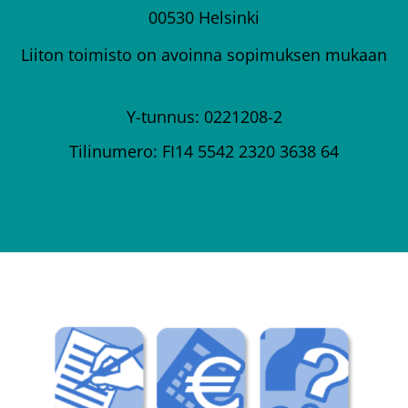
00530 Helsinki
Liiton toimisto on avoinna sopimuksen mukaan
Y-tunnus: 0221208-2
Tilinumero: FI14 5542 2320 3638 64