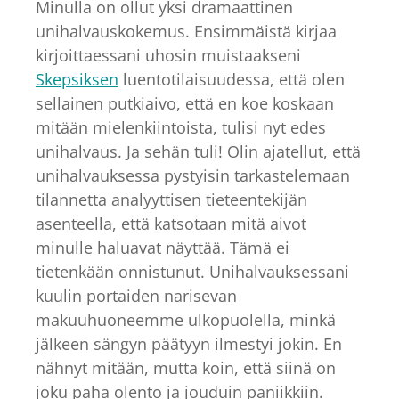
Minulla on ollut yksi dramaattinen
unihalvauskokemus. Ensimmäistä kirjaa
kirjoittaessani uhosin muistaakseni
Skepsiksen
luentotilaisuudessa, että olen
sellainen putkiaivo, että en koe koskaan
mitään mielenkiintoista, tulisi nyt edes
unihalvaus. Ja sehän tuli! Olin ajatellut, että
unihalvauksessa pystyisin tarkastelemaan
tilannetta analyyttisen tieteentekijän
asenteella, että katsotaan mitä aivot
minulle haluavat näyttää. Tämä ei
tietenkään onnistunut. Unihalvauksessani
kuulin portaiden narisevan
makuuhuoneemme ulkopuolella, minkä
jälkeen sängyn päätyyn ilmestyi jokin. En
nähnyt mitään, mutta koin, että siinä on
joku paha olento ja jouduin paniikkiin.