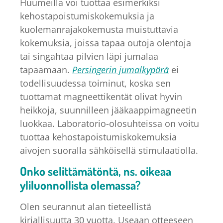
Huumeilla voi tuottaa esimerkiksi
kehostapoistumiskokemuksia ja
kuolemanrajakokemusta muistuttavia
kokemuksia, joissa tapaa outoja olentoja
tai singahtaa pilvien läpi jumalaa
tapaamaan.
Persingerin jumalkypärä
ei
todellisuudessa toiminut, koska sen
tuottamat magneettikentät olivat hyvin
heikkoja, suunnilleen jääkaappimagneetin
luokkaa. Laboratorio-olosuhteissa on voitu
tuottaa kehostapoistumiskokemuksia
aivojen suoralla sähköisellä stimulaatiolla.
Onko selittämätöntä, ns. oikeaa
yliluonnollista olemassa?
Olen seurannut alan tieteellistä
kirjallisuutta 30 vuotta. Useaan otteeseen