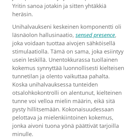
Yritin sanoa jotakin ja sitten yhtäkkiä
heräsin.
Unihalvaukseni keskeinen komponentti oli
läsnäolon hallusinaatio,
sensed presence
,
joka voidaan tuottaa aivojen sähköisellä
stimulaatiolla. Tämä on sama, joka esiintyy
usein leskillä. Unentokkurassa tuollainen
kokemus synnyttää luonnollisesti kielteisen
tunnetilan ja olento vaikuttaa pahalta.
Koska unihalvauksessa tunteiden
otsalohkokontrolli on alentunut, kielteinen
tunne voi velloa mielin määrin, eikä sitä
pysty hillitsemään. Kokonaisuudessaan
pelottava ja mielenkiintoinen kokemus,
jonka aivoni tuona yönä päättivät tarjoilla
minulle.