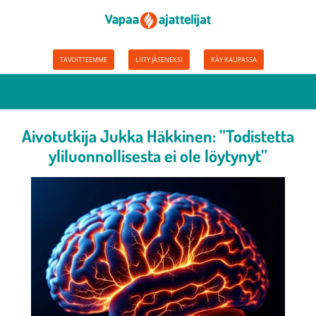
TAVOITTEEMME
LIITY JÄSENEKSI
KÄY KAUPASSA
Aivotutkija Jukka Häkkinen: ”Todistetta
yliluonnollisesta ei ole löytynyt”