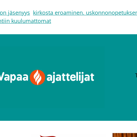
kon jäsenyys
kirkosta eroaminen. uskonnonopetuksen
tiin kuulumattomat