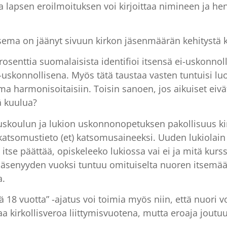
tta lapsen eroilmoituksen voi kirjoittaa nimineen ja
asema on jäänyt sivuun kirkon jäsenmäärän kehitystä 
senttia suomalaisista identifioi itsensä ei-uskonnol
ei-uskonnollisena. Myös tätä taustaa vasten tuntuisi l
ma harmonisoitaisiin. Toisin sanoen, jos aikuiset eiv
ä kuulua?
uskoulun ja lukion uskonnonopetuksen pakollisuus kirkk
nkatsomustieto (et) katsomusaineeksi. Uuden lukiolain
itse päättää, opiskeleeko lukiossa vai ei ja mitä kurss
jäsenyyden vuoksi tuntuu omituiselta nuoren itsemä
a.
ää 18 vuotta” -ajatus voi toimia myös niin, että nuori vo
ksaa kirkollisveroa liittymisvuotena, mutta eroaja jou