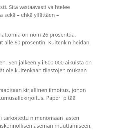
ti. Sitä vastaavasti vaihtelee
 sekä – ehkä yllättäen –
umattomia on noin 26 prosenttia.
 alle 60 prosentin. Kuitenkin heidän
een. Sen jälkeen yli 600 000 aikuista on
ät ole kuitenkaan tilastojen mukaan
vaaditaan kirjallinen ilmoitus, johon
tumusallekirjoitus. Paperi pitää
lisi tarkoitettu nimenomaan lasten
ten uskonnollisen aseman muuttamiseen,