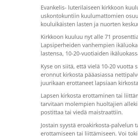
Evankelis- luterilaiseen kirkkoon kuul
uskontokuntiin kuulumattomien osuus
kouluikäisten lasten ja nuorten kesk
Kirkkoon kuuluu nyt alle 71 prosentti
Lapsiperheiden vanhempien ikäluokas
lastensa, 10-20-vuotiaiden ikäluokass
Kyse on siitä, että vielä 10-20 vuotta 
eronnut kirkosta pääasiassa nettipal
juurikaan erottaneet lapsiaan kirkosta
Lapsen kirkosta erottaminen tai liittä
tarvitaan molempien huoltajien allekir
postittaa tai viedä maistraattiin.
Jostain syystä eroakirkosta-palvelun t
erottamiseen tai liittämiseen. Voi to