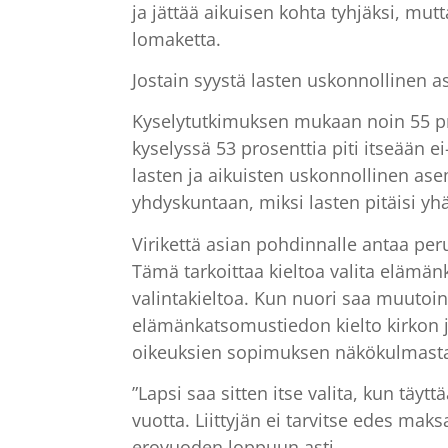
ja jättää aikuisen kohta tyhjäksi, mu
lomaketta.
Jostain syystä lasten uskonnollinen 
Kyselytutkimuksen mukaan noin 55 pro
kyselyssä 53 prosenttia piti itseään 
lasten ja aikuisten uskonnollinen ase
yhdyskuntaan, miksi lasten pitäisi yh
Virikettä asian pohdinnalle antaa per
Tämä tarkoittaa kieltoa valita elämä
valintakieltoa. Kun nuori saa muutoin 
elämänkatsomustiedon kielto kirkon 
oikeuksien sopimuksen näkökulmast
”Lapsi saa sitten itse valita, kun täytt
vuotta. Liittyjän ei tarvitse edes ma
erovuoden loppuun asti.