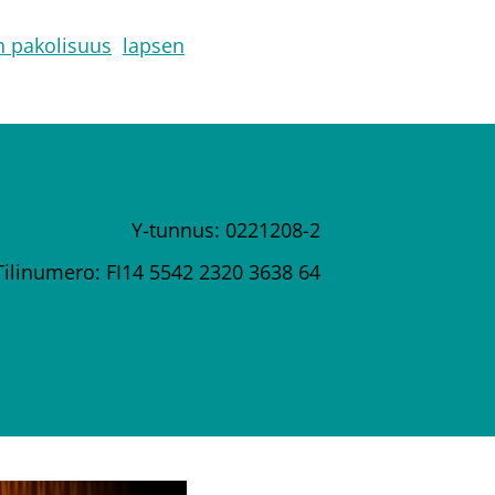
 pakolisuus
lapsen
Y-tunnus: 0221208-2
Tilinumero: FI14 5542 2320 3638 64