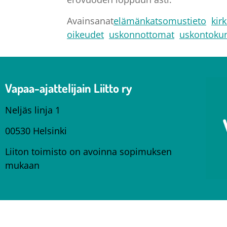
Avainsanat
elämänkatsomustieto
kir
oikeudet
uskonnottomat
uskontokun
Vapaa-ajattelijain Liitto ry
Neljäs linja 1
00530 Helsinki
Liiton toimisto on avoinna sopimuksen
mukaan