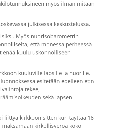
 henkilötunnuksineen myös ilman mitään
koskevassa julkisessa keskustelussa.
lisiksi. Myös nuorisobarometrin
uonnolliselta, että monessa perheessä
ät enää kuulu uskonnolliseen
oon kuuluville lapsille ja nuorille.
 luonnoksessa esitetään edelleen et:n
ivalintoja tekee,
äräämisoikeuden sekä lapsen
i liittyä kirkkoon sitten kun täyttää 18
tuu maksamaan kirkollisveroa koko