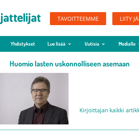
TAVOITTEEMME
LIITY J
Yhdistykset
Lue lisää
Uutisia
Medialle
Huomio lasten uskonnolliseen asemaan
Esa Ylikoski
6.3.2018
Kirjoittajan kaikki artikk