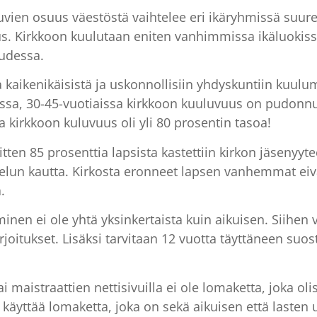
uvien osuus väestöstä vaihtelee eri ikäryhmissä suures
. Kirkkoon kuulutaan eniten vanhimmissa ikäluokissa
uudessa.
a kaikenikäisistä ja uskonnollisiin yhdyskuntiin kuul
sa, 30-45-vuotiaissa kirkkoon kuuluvuus on pudonnut
a kirkkoon kuluvuus oli yli 80 prosentin tasoa!
sitten 85 prosenttia lapsista kastettiin kirkon jäsenyyt
velun kautta. Kirkosta eronneet lapsen vanhemmat eiv
.
minen ei ole yhtä yksinkertaista kuin aikuisen. Siihen 
joitukset. Lisäksi tarvitaan 12 vuotta täyttäneen suos
ai maistraattien nettisivuilla ei ole lomaketta, joka o
ki käyttää lomaketta, joka on sekä aikuisen että las