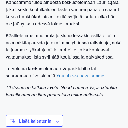
Kanssamme tulee aiheesta keskustelemaan Lauri Ojala,
joka itsekin kouluikäisten lasten vanhempana on saanut
kokea henkilökohtaisesti miltä syrjintä tuntuu, eikä hän
ole jäänyt sen edessä toimettomaksi.
Käsittelemme muutamia julkisuudessakin esillä olleita
esimerkkitapauksia ja mietimme yhdessä ratkaisuja, sekä
tarjoamme työkaluja niille perheille, jotka kohtaavat
vakaumuksellista syrjintää kouluissa ja päiväkodissa.
Tervetuloa keskustelemaan Vapaaklubille tai
seuraamaan live striimiä
Youtube-kanavallamme
.
Tilaisuus on kaikille avoin. Noudatamme Vapaaklubilla
turvallisemman tilan periaatteita uskonnottomille.
Lisää kalenteriin