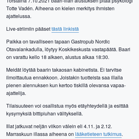
Torstaina 7.10.2021 baari-illan alustuksen pitää psykologi
Totte Vadén. Aiheena on kielen merkitys ihmisten
ajattelussa.
Live-striimiin pääset
tästä linkistä
Paikka on tavalliseen tapaan Gastropub Nordic
Otavalankadulla, löytyy Koskikeskusta vastapäätä. Baari
on varattu kello 18 alkaen, alustus alkaa 18:30.
Meidät löytää baarin takaosan kabinetista. Ei tarvitse
ilmoittautua ennakkoon. Joistakin tuotteista saa illalla
pienen alennuksen kun kertoo tiskillä olevansa vapaa-
ajattelija.
Tilaisuuteen voi osallistua myös etäyhteydellä ja esittää
kysymyksiä bittipiuhan välityksellä.
Illat jatkuvat neljän viikon välein eli 4.11. ja 2.12.
Marraskuun illassa aiheena on
lääketieteen tutkimus
.