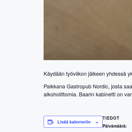
Käydään työviikon jälkeen yhdessä yksi
Paikkana Gastropub Nordic, josta saa 
alkoholittomia. Baarin kabinetti on var
TIEDOT
Lisää kalenteriin
Päivämäärä: