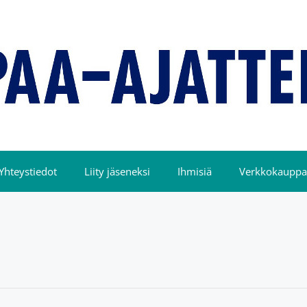
Yhteystiedot
Liity jäseneksi
Ihmisiä
Verkkokauppa