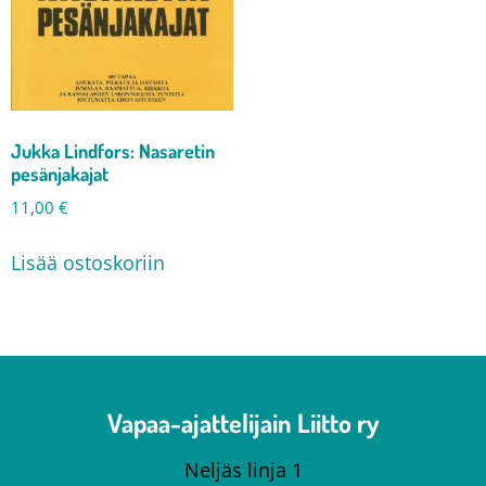
Jukka Lindfors: Nasaretin
pesänjakajat
11,00
€
Lisää ostoskoriin
Vapaa-ajattelijain Liitto ry
Neljäs linja 1