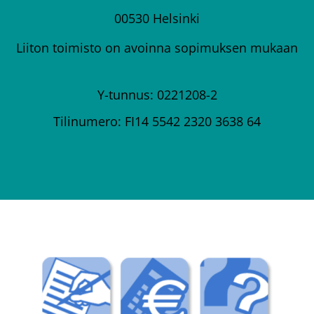
00530 Helsinki
Liiton toimisto on avoinna sopimuksen mukaan
Y-tunnus: 0221208-2
Tilinumero: FI14 5542 2320 3638 64