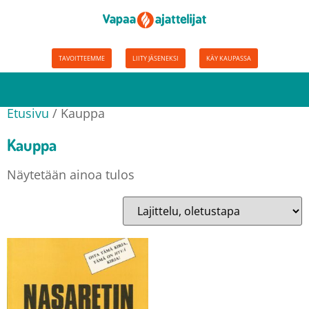
TAVOITTEEMME
LIITY JÄSENEKSI
KÄY KAUPASSA
Etusivu
/ Kauppa
Kauppa
Näytetään ainoa tulos