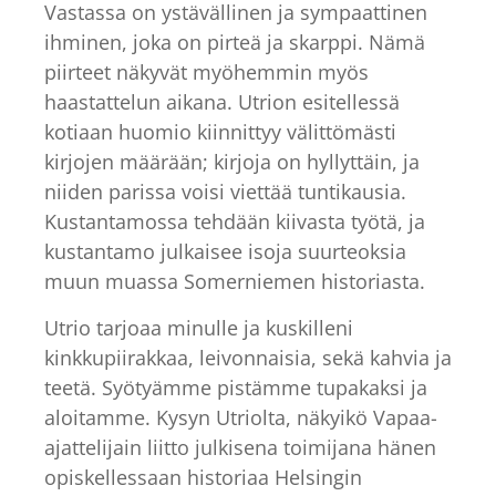
Vastassa on ystävällinen ja sympaattinen
ihminen, joka on pirteä ja skarppi. Nämä
piirteet näkyvät myöhemmin myös
haastattelun aikana. Utrion esitellessä
kotiaan huomio kiinnittyy välittömästi
kirjojen määrään; kirjoja on hyllyttäin, ja
niiden parissa voisi viettää tuntikausia.
Kustantamossa tehdään kiivasta työtä, ja
kustantamo julkaisee isoja suurteoksia
muun muassa Somerniemen historiasta.
Utrio tarjoaa minulle ja kuskilleni
kinkkupiirakkaa, leivonnaisia, sekä kahvia ja
teetä. Syötyämme pistämme tupakaksi ja
aloitamme. Kysyn Utriolta, näkyikö Vapaa-
ajattelijain liitto julkisena toimijana hänen
opiskellessaan historiaa Helsingin