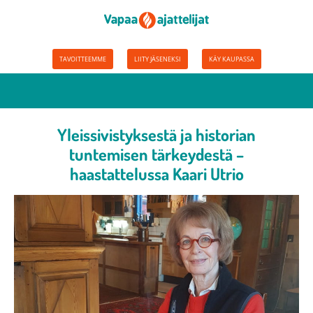
TAVOITTEEMME
LIITY JÄSENEKSI
KÄY KAUPASSA
Yleissivistyksestä ja historian
tuntemisen tärkeydestä –
haastattelussa Kaari Utrio