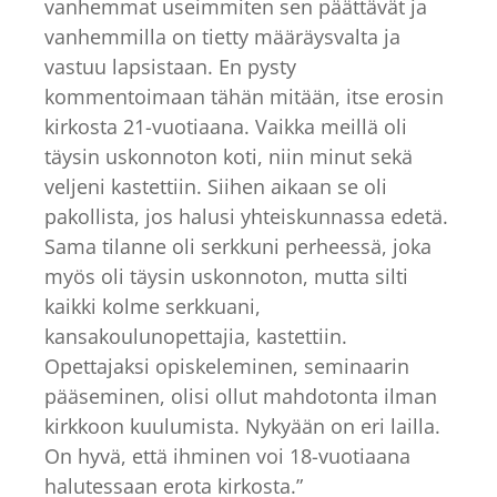
vanhemmat useimmiten sen päättävät ja
vanhemmilla on tietty määräysvalta ja
vastuu lapsistaan. En pysty
kommentoimaan tähän mitään, itse erosin
kirkosta 21-vuotiaana. Vaikka meillä oli
täysin uskonnoton koti, niin minut sekä
veljeni kastettiin. Siihen aikaan se oli
pakollista, jos halusi yhteiskunnassa edetä.
Sama tilanne oli serkkuni perheessä, joka
myös oli täysin uskonnoton, mutta silti
kaikki kolme serkkuani,
kansakoulunopettajia, kastettiin.
Opettajaksi opiskeleminen, seminaarin
pääseminen, olisi ollut mahdotonta ilman
kirkkoon kuulumista. Nykyään on eri lailla.
On hyvä, että ihminen voi 18-vuotiaana
halutessaan erota kirkosta.”