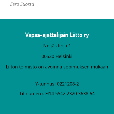
Eero Suorsa
Vapaa-ajattelijain Liitto ry
Neljäs linja 1
00530 Helsinki
Liiton toimisto on avoinna sopimuksen mukaan
Y-tunnus: 0221208-2
Tilinumero: FI14 5542 2320 3638 64