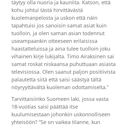
täytyy olla nuoria ja kauniita. Katson, että
kohu johtui tästä hirvittävästä
kuolemanpelosta ja uskon että näin
tapahtuisi jos sanoisin samat asiat kuin
tuolloin, ja olen saman asian todennut
useampaankin otteeseen erilaisissa
haastatteluissa ja aina tulee tuolloin joku
vihainen kirje lukijalta. Timo Airaksinen sai
samat roskat niskaansa puhuttuaan asiasta
televisiossa. Olen saanut paljon positiivista
palautetta siitä että saisi säästyä tältä
nöyryyttävältä kuoleman odottamiselta.”
Tarvittaisiinko Suomeen laki, jossa vasta
18-vuotias saisi päättää itse
kuulumisestaan johonkin uskonnolliseen
yhteisöön? ”Se on vaikea tilanne, kun