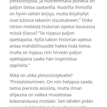
yleissivistystä, ja nuoremmalla polvella on
paljon tietoa saatavilla. Nuorilla ihmisillä
on hyvin vähän kirjoja, mutta kirjahyllyt
ovat tulossa takaisin sisustukseen.” Onko
Utrion mielestä historian opetus kouluissa
missä tilassa? ”Se riippuu paljon
opettajasta. Kyllä lukion historian opetus
antaa mahdollisuudet hakea lisää tietoa,
mutta se riippuu niin hirveän paljon
opettajasta saako hän inspiroitua
oppilaita.”
Mikä on uhka yleissivistykselle?
”Pirstaloituminen. On niin helppoa saada
tietoa pienistä asioista, mutta ilman
ohjausta on vaikea muodostaa
kokonaiskuvia mistään. Sen tähden pidän