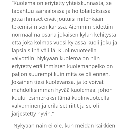
”Kuolema on eriytetty yhteiskunnasta, se
tapahtuu sairaaloissa ja hoitolaitoksissa
jotta ihmiset eivät joutuisi mitenkään
tekemisiin sen kanssa. Aiemmin pidettiin
normaalina osana jokaisen kylän kehitystä
että joka kolmas vuosi kylässä kuoli joku ja
lapsia siinä välillä. Kuolinvuoteella
valvottiin. Nykyään kuolema on niin
eriytetty että ihmisten kuolemanpelko on
paljon suurempi kuin mitä se oli ennen.
Jokainen tiesi kuolevansa, ja toivoivat
mahdollisimman hyvää kuolemaa, johon
kuului esimerkiksi tämä kuolinvuoteella
valvominen ja erilaiset riitit ja se oli
järjestetty hyvin.”
”Nykyään näin ei ole, kun meidän kaikkien