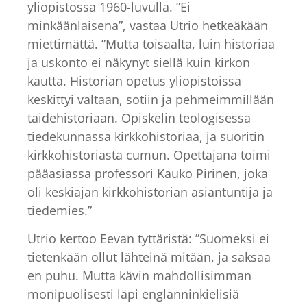
yliopistossa 1960-luvulla. ”Ei
minkäänlaisena”, vastaa Utrio hetkeäkään
miettimättä. ”Mutta toisaalta, luin historiaa
ja uskonto ei näkynyt siellä kuin kirkon
kautta. Historian opetus yliopistoissa
keskittyi valtaan, sotiin ja pehmeimmillään
taidehistoriaan. Opiskelin teologisessa
tiedekunnassa kirkkohistoriaa, ja suoritin
kirkkohistoriasta cumun. Opettajana toimi
pääasiassa professori Kauko Pirinen, joka
oli keskiajan kirkkohistorian asiantuntija ja
tiedemies.”
Utrio kertoo Eevan tyttäristä: ”Suomeksi ei
tietenkään ollut lähteinä mitään, ja saksaa
en puhu. Mutta kävin mahdollisimman
monipuolisesti läpi englanninkielisiä