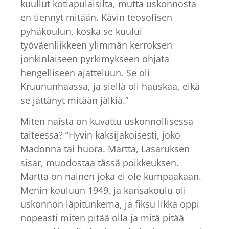
kuullut kotiapulaisilta, mutta uskonnosta
en tiennyt mitään. Kävin teosofisen
pyhäkoulun, koska se kuului
työväenliikkeen ylimmän kerroksen
jonkinlaiseen pyrkimykseen ohjata
hengelliseen ajatteluun. Se oli
Kruununhaassa, ja siellä oli hauskaa, eikä
se jättänyt mitään jälkiä.”
Miten naista on kuvattu uskonnollisessa
taiteessa? ”Hyvin kaksijakoisesti, joko
Madonna tai huora. Martta, Lasaruksen
sisar, muodostaa tässä poikkeuksen.
Martta on nainen joka ei ole kumpaakaan.
Menin kouluun 1949, ja kansakoulu oli
uskonnon läpitunkema, ja fiksu likka oppi
nopeasti miten pitää olla ja mitä pitää