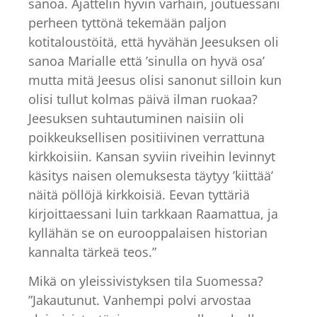
sanoa. Ajattelin hyvin varhain, joutuessani
perheen tyttönä tekemään paljon
kotitaloustöitä, että hyvähän Jeesuksen oli
sanoa Marialle että ’sinulla on hyvä osa’
mutta mitä Jeesus olisi sanonut silloin kun
olisi tullut kolmas päivä ilman ruokaa?
Jeesuksen suhtautuminen naisiin oli
poikkeuksellisen positiivinen verrattuna
kirkkoisiin. Kansan syviin riveihin levinnyt
käsitys naisen olemuksesta täytyy ’kiittää’
näitä pöllöjä kirkkoisiä. Eevan tyttäriä
kirjoittaessani luin tarkkaan Raamattua, ja
kyllähän se on eurooppalaisen historian
kannalta tärkeä teos.”
Mikä on yleissivistyksen tila Suomessa?
”Jakautunut. Vanhempi polvi arvostaa