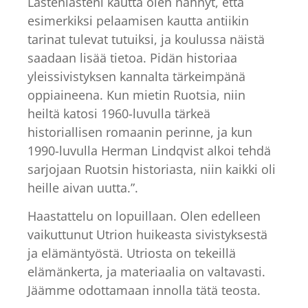
Lastenlasteni kautta olen nähnyt, että
esimerkiksi pelaamisen kautta antiikin
tarinat tulevat tutuiksi, ja koulussa näistä
saadaan lisää tietoa. Pidän historiaa
yleissivistyksen kannalta tärkeimpänä
oppiaineena. Kun mietin Ruotsia, niin
heiltä katosi 1960-luvulla tärkeä
historiallisen romaanin perinne, ja kun
1990-luvulla Herman Lindqvist alkoi tehdä
sarjojaan Ruotsin historiasta, niin kaikki oli
heille aivan uutta.”.
Haastattelu on lopuillaan. Olen edelleen
vaikuttunut Utrion huikeasta sivistyksestä
ja elämäntyöstä. Utriosta on tekeillä
elämänkerta, ja materiaalia on valtavasti.
Jäämme odottamaan innolla tätä teosta.