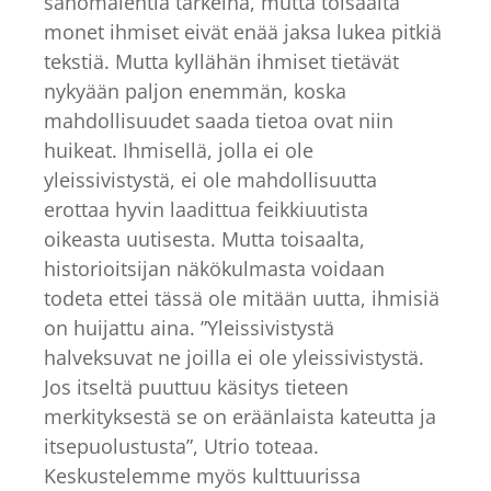
sanomalehtiä tärkeinä, mutta toisaalta
monet ihmiset eivät enää jaksa lukea pitkiä
tekstiä. Mutta kyllähän ihmiset tietävät
nykyään paljon enemmän, koska
mahdollisuudet saada tietoa ovat niin
huikeat. Ihmisellä, jolla ei ole
yleissivistystä, ei ole mahdollisuutta
erottaa hyvin laadittua feikkiuutista
oikeasta uutisesta. Mutta toisaalta,
historioitsijan näkökulmasta voidaan
todeta ettei tässä ole mitään uutta, ihmisiä
on huijattu aina. ”Yleissivistystä
halveksuvat ne joilla ei ole yleissivistystä.
Jos itseltä puuttuu käsitys tieteen
merkityksestä se on eräänlaista kateutta ja
itsepuolustusta”, Utrio toteaa.
Keskustelemme myös kulttuurissa