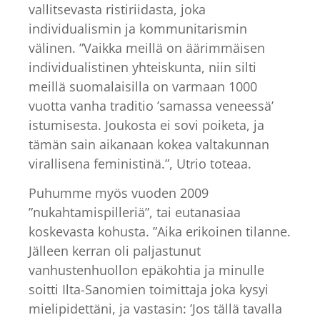
vallitsevasta ristiriidasta, joka
individualismin ja kommunitarismin
välinen. ”Vaikka meillä on äärimmäisen
individualistinen yhteiskunta, niin silti
meillä suomalaisilla on varmaan 1000
vuotta vanha traditio ’samassa veneessä’
istumisesta. Joukosta ei sovi poiketa, ja
tämän sain aikanaan kokea valtakunnan
virallisena feministinä.”, Utrio toteaa.
Puhumme myös vuoden 2009
”nukahtamispilleriä”, tai eutanasiaa
koskevasta kohusta. ”Aika erikoinen tilanne.
Jälleen kerran oli paljastunut
vanhustenhuollon epäkohtia ja minulle
soitti Ilta-Sanomien toimittaja joka kysyi
mielipidettäni, ja vastasin: ’Jos tällä tavalla