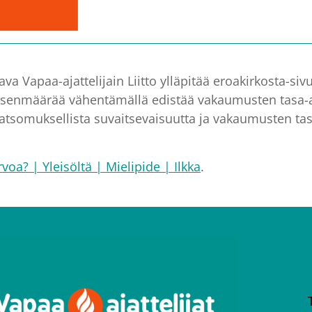
 Vapaa-ajattelijain Liitto ylläpitää eroakirkosta-sivus
jäsenmäärää vähentämällä edistää vakaumusten tasa-a
katsomuksellista suvaitsevaisuutta ja vakaumusten ta
voa? | Yleisöltä | Mielipide | Ilkka
.