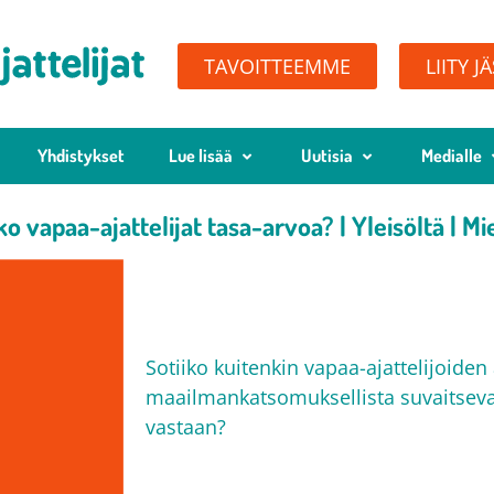
TAVOITTEEMME
LIITY J
Yhdistykset
Lue lisää
Uutisia
Medialle
 vapaa-ajattelijat tasa-arvoa? | Yleisöltä | Mie
Sotiiko kuitenkin vapaa-ajattelijoiden
maailmankatsomuksellista suvaitseva
vastaan?