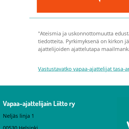
"Ateismia ja uskonnottomuutta edustava
tiedotteita. Pyrkimyksenä on kirkon 
ajattelijoiden ajattelutapa maailman
Vastustavatko vapaa-ajattelijat tasa-ar
Vapaa-ajattelijain Liitto ry
Neljäs linja 1
00530 Helsinki