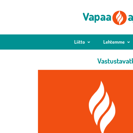
Liitto
Lehtemme
Vastustavatko