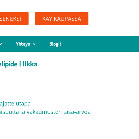
ÄSENEKSI
KÄY KAUPASSA
Yhteys
Blogit
lipide | Ilkka
 ajattelutapa
isuutta ja vakaumusten tasa-arvoa