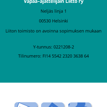
Vapaa-ajattelijain Liitto ry
Neljäs linja 1
00530 Helsinki
Liiton toimisto on avoinna sopimuksen mukaan
Y-tunnus: 0221208-2
Tilinumero: FI14 5542 2320 3638 64