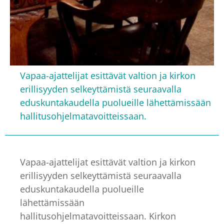
Vapaa-ajattelijat esittävät valtion ja kirkon
erillisyyden selkeyttämistä seuraavalla
eduskuntakaudella puolueille lähettämissään
hallitusohjelmatavoitteissaan.
Vapaa-ajattelijat esittävät valtion ja kirkon
erillisyyden selkeyttämistä seuraavalla
eduskuntakaudella puolueille
lähettämissään
hallitusohjelmatavoitteissaan. Kirkon