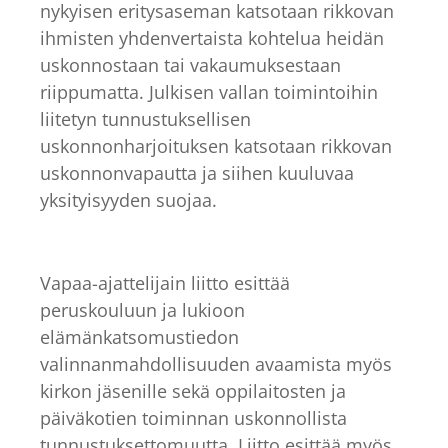
nykyisen eritysaseman katsotaan rikkovan
ihmisten yhdenvertaista kohtelua heidän
uskonnostaan tai vakaumuksestaan
riippumatta. Julkisen vallan toimintoihin
liitetyn tunnustuksellisen
uskonnonharjoituksen katsotaan rikkovan
uskonnonvapautta ja siihen kuuluvaa
yksityisyyden suojaa.
Vapaa-ajattelijain liitto esittää
peruskouluun ja lukioon
elämänkatsomustiedon
valinnanmahdollisuuden avaamista myös
kirkon jäsenille sekä oppilaitosten ja
päiväkotien toiminnan uskonnollista
tunnustuksettomuutta. Liitto esittää myös