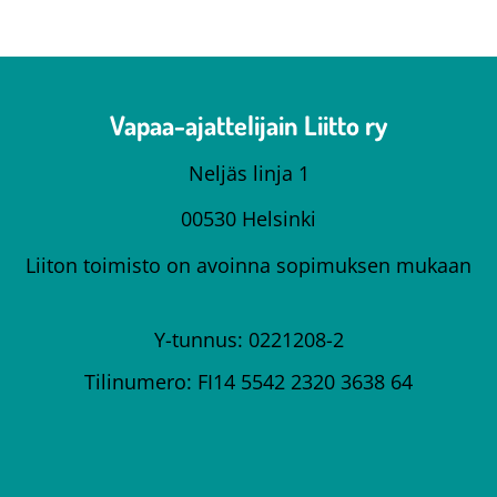
Vapaa-ajattelijain Liitto ry
Neljäs linja 1
00530 Helsinki
Liiton toimisto on avoinna sopimuksen mukaan
Y-tunnus: 0221208-2
Tilinumero: FI14 5542 2320 3638 64