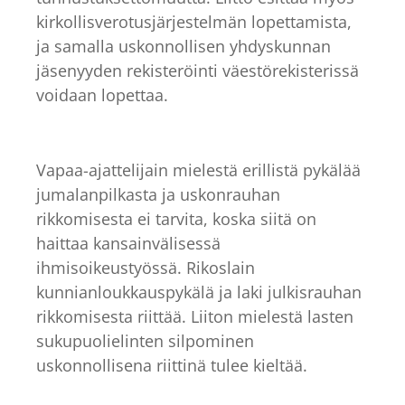
kirkollisverotusjärjestelmän lopettamista,
ja samalla uskonnollisen yhdyskunnan
jäsenyyden rekisteröinti väestörekisterissä
voidaan lopettaa.
Vapaa-ajattelijain mielestä erillistä pykälää
jumalanpilkasta ja uskonrauhan
rikkomisesta ei tarvita, koska siitä on
haittaa kansainvälisessä
ihmisoikeustyössä. Rikoslain
kunnianloukkauspykälä ja laki julkisrauhan
rikkomisesta riittää. Liiton mielestä lasten
sukupuolielinten silpominen
uskonnollisena riittinä tulee kieltää.