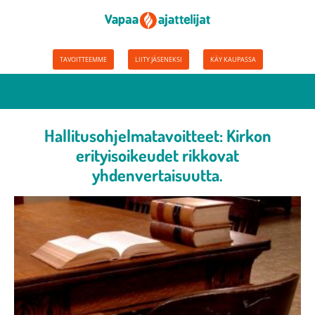
TAVOITTEEMME
LIITY JÄSENEKSI
KÄY KAUPASSA
Hallitusohjelmatavoitteet: Kirkon
erityisoikeudet rikkovat
yhdenvertaisuutta.