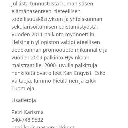
julkista tunnustusta humanistisen
elämänasenteen, tieteellisen
todellisuuskäsityksen ja yhteiskunnan
sekularisoitumisen edistämistyöstä.
Vuoden 2011 palkinto myönnettiin
Helsingin yliopiston valtiotieteellisen
tiedekunnan promootiotoimikunnalle ja
vuoden 2009 palkinto Hyvinkään
maistraatille. 2000-luvulla palkittuja
henkilöitä ovat olleet Kari Enqvist, Esko
Valtaoja, Kimmo Pietiläinen ja Erkki
Tuomioja.
Lisätietoja
Petri Karisma
040-748 9532
petri.karisma@orvokki.net