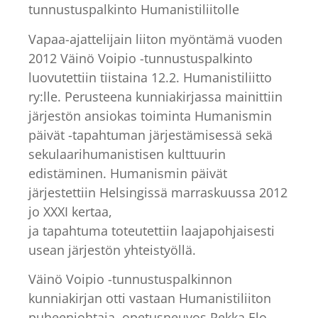
tunnustuspalkinto Humanistiliitolle
Vapaa-ajattelijain liiton myöntämä vuoden
2012 Väinö Voipio -tunnustuspalkinto
luovutettiin tiistaina 12.2. Humanistiliitto
ry:lle. Perusteena kunniakirjassa mainittiin
järjestön ansiokas toiminta Humanismin
päivät -tapahtuman järjestämisessä sekä
sekulaarihumanistisen kulttuurin
edistäminen. Humanismin päivät
järjestettiin Helsingissä marraskuussa 2012
jo XXXI kertaa,
ja tapahtuma toteutettiin laajapohjaisesti
usean järjestön yhteistyöllä.
Väinö Voipio -tunnustuspalkinnon
kunniakirjan otti vastaan Humanistiliiton
puheenjohtaja, opetusneuvos Pekka Elo.