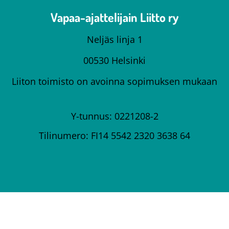
Vapaa-ajattelijain Liitto ry
Neljäs linja 1
00530 Helsinki
Liiton toimisto on avoinna sopimuksen mukaan
Y-tunnus: 0221208-2
Tilinumero: FI14 5542 2320 3638 64