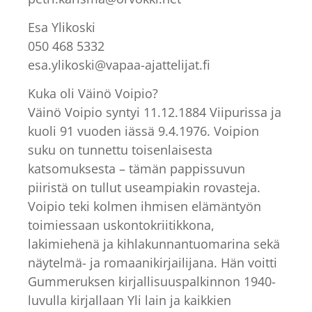
Esa Ylikoski
050 468 5332
esa.ylikoski@vapaa-ajattelijat.fi
Kuka oli Väinö Voipio?
Väinö Voipio syntyi 11.12.1884 Viipurissa ja
kuoli 91 vuoden iässä 9.4.1976. Voipion
suku on tunnettu toisenlaisesta
katsomuksesta – tämän pappissuvun
piiristä on tullut useampiakin rovasteja.
Voipio teki kolmen ihmisen elämäntyön
toimiessaan uskontokriitikkona,
lakimiehenä ja kihlakunnantuomarina sekä
näytelmä- ja romaanikirjailijana. Hän voitti
Gummeruksen kirjallisuuspalkinnon 1940-
luvulla kirjallaan Yli lain ja kaikkien