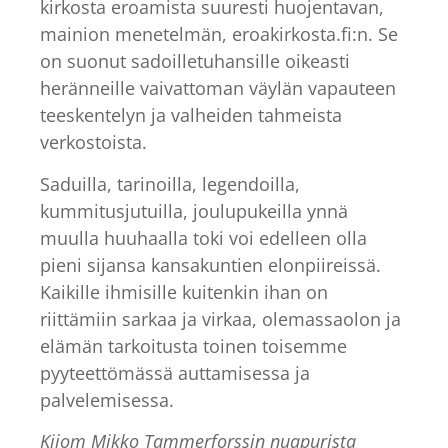
kirkosta eroamista suuresti huojentavan,
mainion menetelmän, eroakirkosta.fi:n. Se
on suonut sadoilletuhansille oikeasti
heränneille vaivattoman väylän vapauteen
teeskentelyn ja valheiden tahmeista
verkostoista.
Saduilla, tarinoilla, legendoilla,
kummitusjutuilla, joulupukeilla ynnä
muulla huuhaalla toki voi edelleen olla
pieni sijansa kansakuntien elonpiireissä.
Kaikille ihmisille kuitenkin ihan on
riittämiin sarkaa ja virkaa, olemassaolon ja
elämän tarkoitusta toinen toisemme
pyyteettömässä auttamisessa ja
palvelemisessa.
Kiiom Mikko Tammerforssin nuapurista