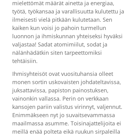
mielettömät määrät ainetta ja energiaa,
työtä, työkansaa ja varallisuutta kulutettu ja
ilmeisesti vielä pitkään kulutetaan. Sen
kaiken kun voisi jo pahoin turmellun
luonnon ja ihmiskunnan yhteiseksi hyväksi
valjastaa! Sadat atomimiilut, sodat ja
nälänhädätkin siten tarpeettomiksi
tehtäisiin.
Ihmisyhteisöt ovat vuosituhansia olleet
monen sortin uskovaisten johdateltavissa,
juksattavissa, papiston painostuksen,
vainonkin vallassa. Perin on verkkaan
kansojen pariin valistus virinnyt, valjennut.
Enimmäkseen nyt jo suvaitsevammassa
maailmassa asumme. Toisinajattelijoita ei
meillä enää polteta eikä ruukun sirpaleilla