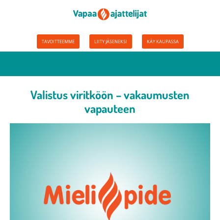
TAVOITTEEMME
LIITY JÄSENEKSI
KÄY KAUPASSA
Valistus viritköön – vakaumusten
vapauteen