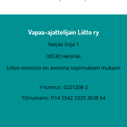
Vapaa-ajattelijain Liitto ry
Neljäs linja 1
00530 Helsinki
Liiton toimisto on avoinna sopimuksen mukaan
Y-tunnus: 0221208-2
Tilinumero: FI14 5542 2320 3638 64