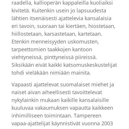
raadella, kallioperän kappaleilla kuoliaiksi
kivitetä. Kuitenkin usein jo lapsuudesta
lähtien itsenäisesti ajattelevia kansalaisia
eri tavoin, suoraan tai kiertäen, hiostetaan,
hiillostetaan, karsastetaan, kartetaan.
Etenkin menneisyyden uskomusten,
tarpeettomien taakkojen kantoon
viehtyneissä, pinttyneissä piireissä.
Siksikään eivät kaikki katsomuskeskustelijat
tohdi vieläkään nimiään mainita.
Vapaasti ajattelevat suomalaiset miehet ja
naiset aivan aiheellisesti tavoittelevat
nykylainkin mukaan kaikille kansalaisille
kuuluvaa vakaumuksen vapautta kaikkeen
inhimilliseen toimintaan. Tampereen
vapaa-ajattelijat käynnistivät vuonna 2003