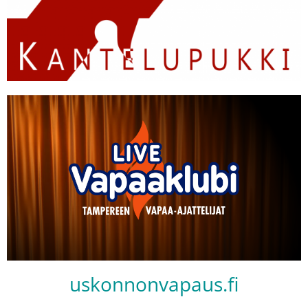
uskonnonvapaus.fi