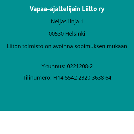
Vapaa-ajattelijain Liitto ry
Neljäs linja 1
00530 Helsinki
Liiton toimisto on avoinna sopimuksen mukaan
Y-tunnus: 0221208-2
Tilinumero: FI14 5542 2320 3638 64