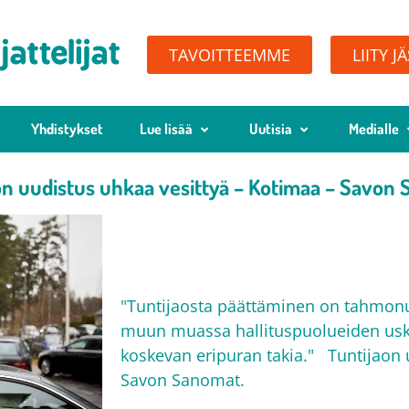
TAVOITTEEMME
LIITY J
Yhdistykset
Lue lisää
Uutisia
Medialle
on uudistus uhkaa vesittyä – Kotimaa – Savon
"Tuntijaosta päättäminen on tahmonut
muun muassa hallituspuolueiden usk
koskevan eripuran takia." Tuntijaon 
Savon Sanomat.