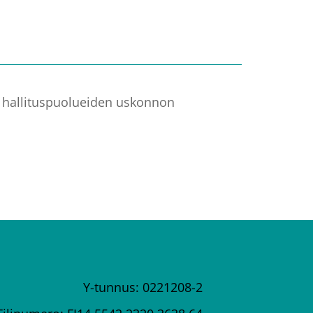
 hallituspuolueiden uskonnon
Y-tunnus: 0221208-2