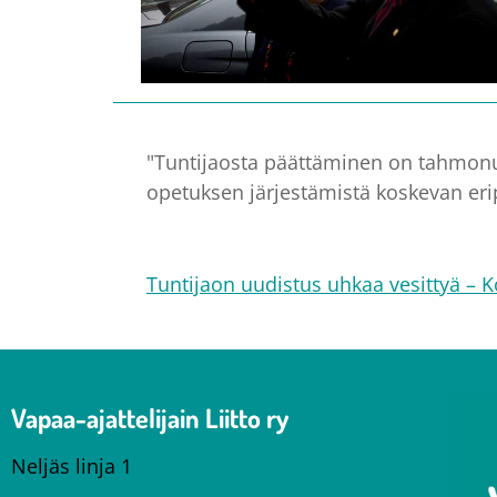
"Tuntijaosta päättäminen on tahmonu
opetuksen järjestämistä koskevan eri
Tuntijaon uudistus uhkaa vesittyä –
Vapaa-ajattelijain Liitto ry
Neljäs linja 1