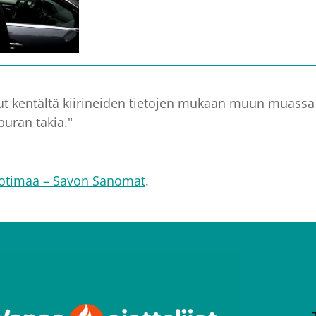
t kentältä kiirineiden tietojen mukaan muun muassa
puran takia."
 Kotimaa – Savon Sanomat
.