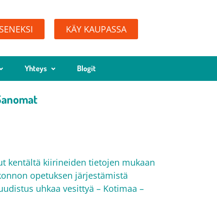
ÄSENEKSI
KÄY KAUPASSA
Yhteys
Blogit
 Sanomat
 kentältä kiirineiden tietojen mukaan
onnon opetuksen järjestämistä
uudistus uhkaa vesittyä – Kotimaa –