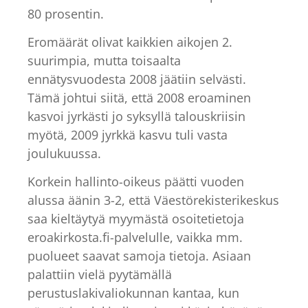
80 prosentin.
Eromäärät olivat kaikkien aikojen 2.
suurimpia, mutta toisaalta
ennätysvuodesta 2008 jäätiin selvästi.
Tämä johtui siitä, että 2008 eroaminen
kasvoi jyrkästi jo syksyllä talouskriisin
myötä, 2009 jyrkkä kasvu tuli vasta
joulukuussa.
Korkein hallinto-oikeus päätti vuoden
alussa äänin 3-2, että Väestörekisterikeskus
saa kieltäytyä myymästä osoitetietoja
eroakirkosta.fi-palvelulle, vaikka mm.
puolueet saavat samoja tietoja. Asiaan
palattiin vielä pyytämällä
perustuslakivaliokunnan kantaa, kun