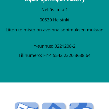
Neljäs linja 1
00530 Helsinki
Liiton toimisto on avoinna sopimuksen mukaan
Y-tunnus: 0221208-2
Tilinumero: FI14 5542 2320 3638 64