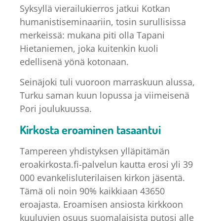
Syksyllä vierailukierros jatkui Kotkan
humanistiseminaariin, tosin surullisissa
merkeissä: mukana piti olla Tapani
Hietaniemen, joka kuitenkin kuoli
edellisenä yönä kotonaan.
Seinäjoki tuli vuoroon marraskuun alussa,
Turku saman kuun lopussa ja viimeisenä
Pori joulukuussa.
Kirkosta eroaminen tasaantui
Tampereen yhdistyksen ylläpitämän
eroakirkosta.fi-palvelun kautta erosi yli 39
000 evankelisluterilaisen kirkon jäsentä.
Tämä oli noin 90% kaikkiaan 43650
eroajasta. Eroamisen ansiosta kirkkoon
kuuluvien osuus suomalaisista putosi alle