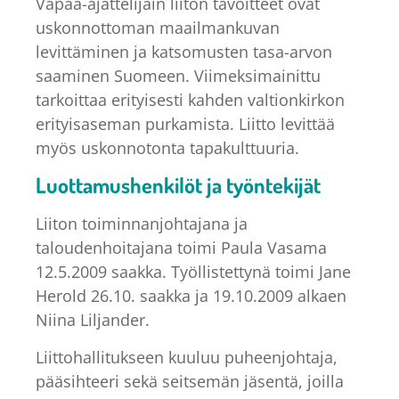
Vapaa-ajattelijain liiton tavoitteet ovat
uskonnottoman maailmankuvan
levittäminen ja katsomusten tasa-arvon
saaminen Suomeen. Viimeksimainittu
tarkoittaa erityisesti kahden valtionkirkon
erityisaseman purkamista. Liitto levittää
myös uskonnotonta tapakulttuuria.
Luottamushenkilöt ja työntekijät
Liiton toiminnanjohtajana ja
taloudenhoitajana toimi Paula Vasama
12.5.2009 saakka. Työllistettynä toimi Jane
Herold 26.10. saakka ja 19.10.2009 alkaen
Niina Liljander.
Liittohallitukseen kuuluu puheenjohtaja,
pääsihteeri sekä seitsemän jäsentä, joilla