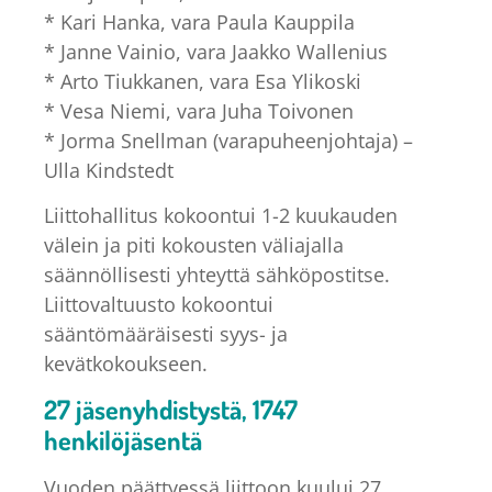
* Kari Hanka, vara Paula Kauppila
* Janne Vainio, vara Jaakko Wallenius
* Arto Tiukkanen, vara Esa Ylikoski
* Vesa Niemi, vara Juha Toivonen
* Jorma Snellman (varapuheenjohtaja) –
Ulla Kindstedt
Liittohallitus kokoontui 1-2 kuukauden
välein ja piti kokousten väliajalla
säännöllisesti yhteyttä sähköpostitse.
Liittovaltuusto kokoontui
sääntömääräisesti syys- ja
kevätkokoukseen.
27 jäsenyhdistystä, 1747
henkilöjäsentä
Vuoden päättyessä liittoon kuului 27