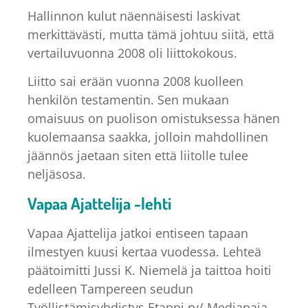
Hallinnon kulut näennäisesti laskivat
merkittävästi, mutta tämä johtuu siitä, että
vertailuvuonna 2008 oli liittokokous.
Liitto sai erään vuonna 2008 kuolleen
henkilön testamentin. Sen mukaan
omaisuus on puolison omistuksessa hänen
kuolemaansa saakka, jolloin mahdollinen
jäännös jaetaan siten että liitolle tulee
neljäsosa.
Vapaa Ajattelija -lehti
Vapaa Ajattelija jatkoi entiseen tapaan
ilmestyen kuusi kertaa vuodessa. Lehteä
päätoimitti Jussi K. Niemelä ja taittoa hoiti
edelleen Tampereen seudun
Työllistämisyhdistys Etappi ry/ Mediapaja.