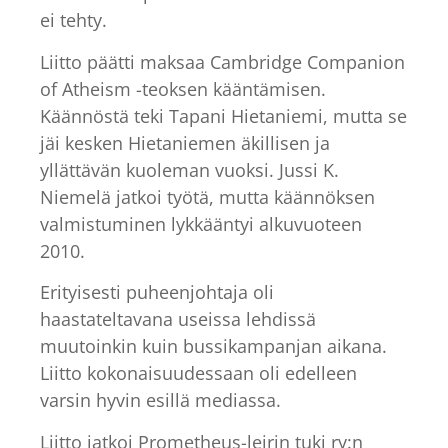
ei tehty.
Liitto päätti maksaa Cambridge Companion
of Atheism -teoksen kääntämisen.
Käännöstä teki Tapani Hietaniemi, mutta se
jäi kesken Hietaniemen äkillisen ja
yllättävän kuoleman vuoksi. Jussi K.
Niemelä jatkoi työtä, mutta käännöksen
valmistuminen lykkääntyi alkuvuoteen
2010.
Erityisesti puheenjohtaja oli
haastateltavana useissa lehdissä
muutoinkin kuin bussikampanjan aikana.
Liitto kokonaisuudessaan oli edelleen
varsin hyvin esillä mediassa.
Liitto jatkoi Prometheus-leirin tuki ry:n