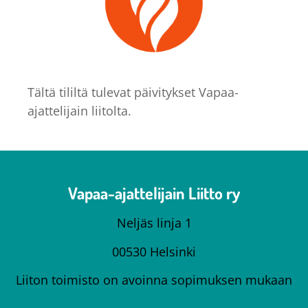
Tältä tililtä tulevat päivitykset Vapaa-
ajattelijain liitolta.
Vapaa-ajattelijain Liitto ry
Neljäs linja 1
00530 Helsinki
Liiton toimisto on avoinna sopimuksen mukaan