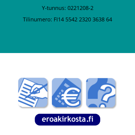
Y-tunnus: 0221208-2
Tilinumero: FI14 5542 2320 3638 64