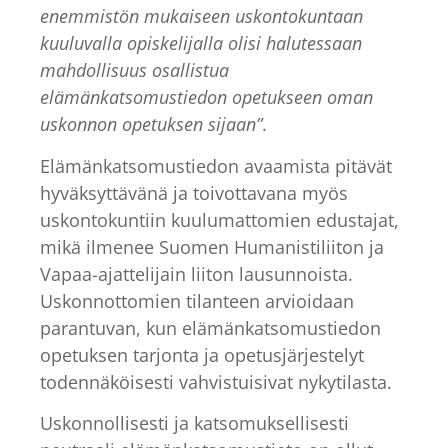
enemmistön mukaiseen uskontokuntaan
kuuluvalla opiskelijalla olisi halutessaan
mahdollisuus osallistua
elämänkatsomustiedon opetukseen oman
uskonnon opetuksen sijaan”
.
Elämänkatsomustiedon avaamista pitävät
hyväksyttävänä ja toivottavana myös
uskontokuntiin kuulumattomien edustajat,
mikä ilmenee Suomen Humanistiliiton ja
Vapaa-ajattelijain liiton lausunnoista.
Uskonnottomien tilanteen arvioidaan
parantuvan, kun elämänkatsomustiedon
opetuksen tarjonta ja opetusjärjestelyt
todennäköisesti vahvistuisivat nykytilasta.
Uskonnollisesti ja katsomuksellisesti