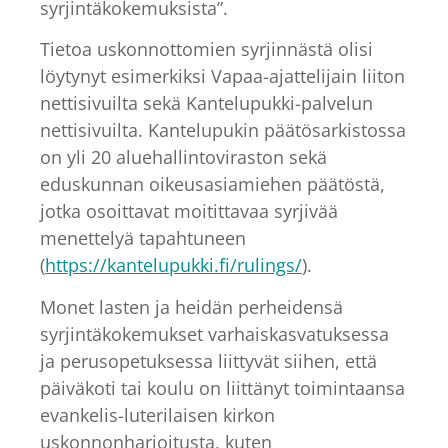
syrjintäkokemuksista”.
Tietoa uskonnottomien syrjinnästä olisi
löytynyt esimerkiksi Vapaa-ajattelijain liiton
nettisivuilta sekä Kantelupukki-palvelun
nettisivuilta. Kantelupukin päätösarkistossa
on yli 20 aluehallintoviraston sekä
eduskunnan oikeusasiamiehen päätöstä,
jotka osoittavat moitittavaa syrjivää
menettelyä tapahtuneen
(
https://kantelupukki.fi/rulings/
).
Monet lasten ja heidän perheidensä
syrjintäkokemukset varhaiskasvatuksessa
ja perusopetuksessa liittyvät siihen, että
päiväkoti tai koulu on liittänyt toimintaansa
evankelis-luterilaisen kirkon
uskonnonharjoitusta, kuten