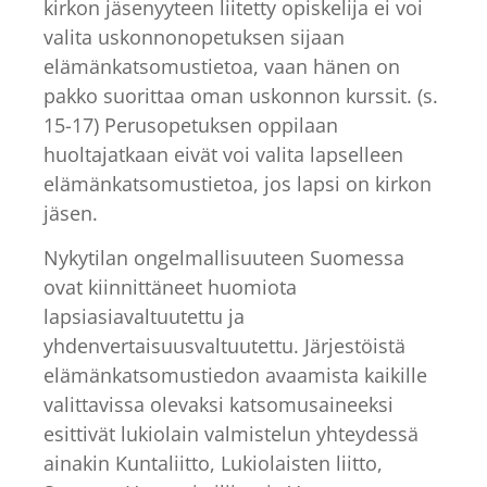
kirkon jäsenyyteen liitetty opiskelija ei voi
valita uskonnonopetuksen sijaan
elämänkatsomustietoa, vaan hänen on
pakko suorittaa oman uskonnon kurssit. (s.
15-17) Perusopetuksen oppilaan
huoltajatkaan eivät voi valita lapselleen
elämänkatsomustietoa, jos lapsi on kirkon
jäsen.
Nykytilan ongelmallisuuteen Suomessa
ovat kiinnittäneet huomiota
lapsiasiavaltuutettu ja
yhdenvertaisuusvaltuutettu. Järjestöistä
elämänkatsomustiedon avaamista kaikille
valittavissa olevaksi katsomusaineeksi
esittivät lukiolain valmistelun yhteydessä
ainakin Kuntaliitto, Lukiolaisten liitto,