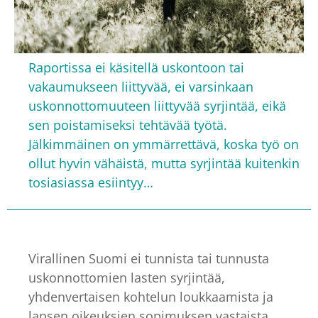
Raportissa ei käsitellä uskontoon tai
vakaumukseen liittyvää, ei varsinkaan
uskonnottomuuteen liittyvää syrjintää, eikä
sen poistamiseksi tehtävää työtä.
Jälkimmäinen on ymmärrettävä, koska työ on
ollut hyvin vähäistä, mutta syrjintää kuitenkin
tosiasiassa esiintyy…
Virallinen Suomi ei tunnista tai tunnusta
uskonnottomien lasten syrjintää,
yhdenvertaisen kohtelun loukkaamista ja
lapsen oikeuksien sopimuksen vastaista