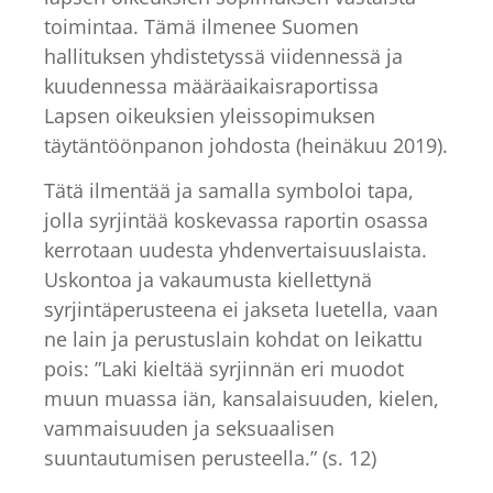
toimintaa. Tämä ilmenee Suomen
hallituksen yhdistetyssä viidennessä ja
kuudennessa määräaikaisraportissa
Lapsen oikeuksien yleissopimuksen
täytäntöönpanon johdosta (heinäkuu 2019).
Tätä ilmentää ja samalla symboloi tapa,
jolla syrjintää koskevassa raportin osassa
kerrotaan uudesta yhdenvertaisuuslaista.
Uskontoa ja vakaumusta kiellettynä
syrjintäperusteena ei jakseta luetella, vaan
ne lain ja perustuslain kohdat on leikattu
pois: ”Laki kieltää syrjinnän eri muodot
muun muassa iän, kansalaisuuden, kielen,
vammaisuuden ja seksuaalisen
suuntautumisen perusteella.” (s. 12)