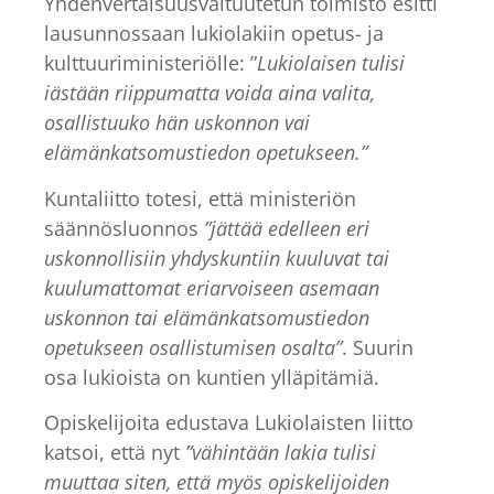
Yhdenvertaisuusvaltuutetun toimisto esitti
lausunnossaan lukiolakiin opetus- ja
kulttuuriministeriölle: ”
Lukiolaisen tulisi
iästään riippumatta voida aina valita,
osallistuuko hän uskonnon vai
elämänkatsomustiedon opetukseen.”
Kuntaliitto totesi, että ministeriön
säännösluonnos
”jättää edelleen eri
uskonnollisiin yhdyskuntiin kuuluvat tai
kuulumattomat eriarvoiseen asemaan
uskonnon tai elämänkatsomustiedon
opetukseen osallistumisen osalta”
. Suurin
osa lukioista on kuntien ylläpitämiä.
Opiskelijoita edustava Lukiolaisten liitto
katsoi, että nyt
”vähintään lakia tulisi
muuttaa siten, että myös opiskelijoiden