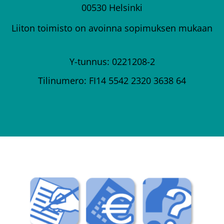
00530 Helsinki
Liiton toimisto on avoinna sopimuksen mukaan
Y-tunnus: 0221208-2
Tilinumero: FI14 5542 2320 3638 64