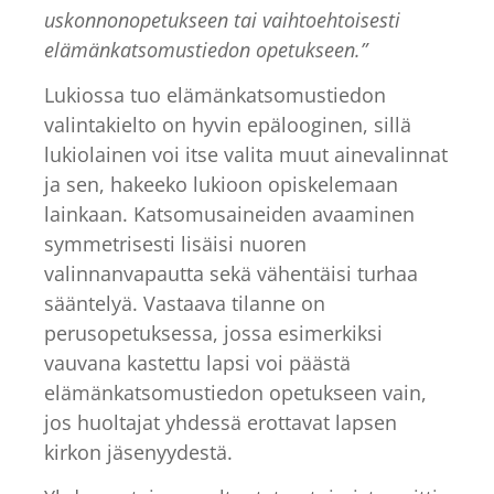
uskonnonopetukseen tai vaihtoehtoisesti
elämänkatsomustiedon opetukseen.”
Lukiossa tuo elämänkatsomustiedon
valintakielto on hyvin epälooginen, sillä
lukiolainen voi itse valita muut ainevalinnat
ja sen, hakeeko lukioon opiskelemaan
lainkaan. Katsomusaineiden avaaminen
symmetrisesti lisäisi nuoren
valinnanvapautta sekä vähentäisi turhaa
sääntelyä. Vastaava tilanne on
perusopetuksessa, jossa esimerkiksi
vauvana kastettu lapsi voi päästä
elämänkatsomustiedon opetukseen vain,
jos huoltajat yhdessä erottavat lapsen
kirkon jäsenyydestä.