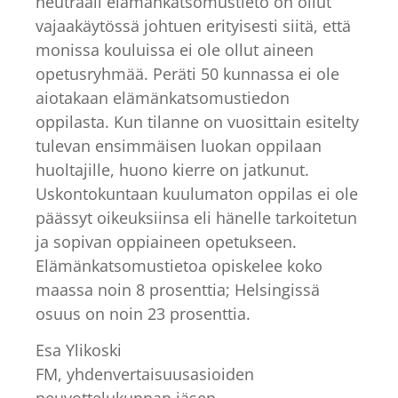
neutraali elämänkatsomustieto on ollut
vajaakäytössä johtuen erityisesti siitä, että
monissa kouluissa ei ole ollut aineen
opetusryhmää. Peräti 50 kunnassa ei ole
aiotakaan elämänkatsomustiedon
oppilasta. Kun tilanne on vuosittain esitelty
tulevan ensimmäisen luokan oppilaan
huoltajille, huono kierre on jatkunut.
Uskontokuntaan kuulumaton oppilas ei ole
päässyt oikeuksiinsa eli hänelle tarkoitetun
ja sopivan oppiaineen opetukseen.
Elämänkatsomustietoa opiskelee koko
maassa noin 8 prosenttia; Helsingissä
osuus on noin 23 prosenttia.
Esa Ylikoski
FM, yhdenvertaisuusasioiden