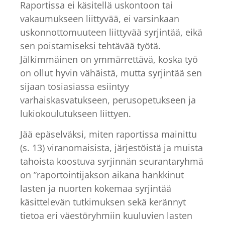
Raportissa ei käsitellä uskontoon tai
vakaumukseen liittyvää, ei varsinkaan
uskonnottomuuteen liittyvää syrjintää, eikä
sen poistamiseksi tehtävää työtä.
Jälkimmäinen on ymmärrettävä, koska työ
on ollut hyvin vähäistä, mutta syrjintää sen
sijaan tosiasiassa esiintyy
varhaiskasvatukseen, perusopetukseen ja
lukiokoulutukseen liittyen.
Jää epäselväksi, miten raportissa mainittu
(s. 13) viranomaisista, järjestöistä ja muista
tahoista koostuva syrjinnän seurantaryhmä
on ”raportointijakson aikana hankkinut
lasten ja nuorten kokemaa syrjintää
käsittelevän tutkimuksen sekä kerännyt
tietoa eri väestöryhmiin kuuluvien lasten