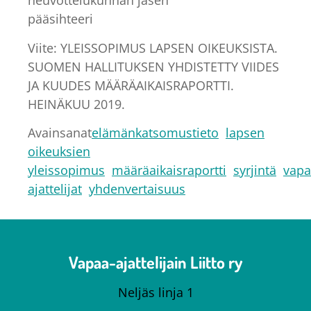
neuvottelukunnan jäsen
pääsihteeri
Viite: YLEISSOPIMUS LAPSEN OIKEUKSISTA.
SUOMEN HALLITUKSEN YHDISTETTY VIIDES
JA KUUDES MÄÄRÄAIKAISRAPORTTI.
HEINÄKUU 2019.
Avainsanat
elämänkatsomustieto
lapsen
oikeuksien
yleissopimus
määräaikaisraportti
syrjintä
vapa
ajattelijat
yhdenvertaisuus
Vapaa-ajattelijain Liitto ry
Neljäs linja 1