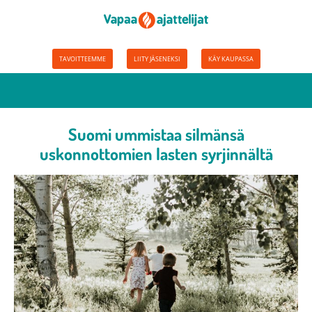
TAVOITTEEMME
LIITY JÄSENEKSI
KÄY KAUPASSA
Suomi ummistaa silmänsä
uskonnottomien lasten syrjinnältä