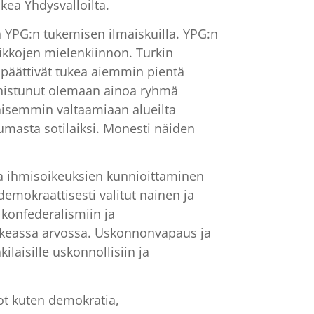
kea Yhdysvalloilta.
 YPG:n tukemisen ilmaiskuilla. YPG:n
tikkojen mielenkiinnon. Turkin
t päättivät tukea aiemmin pientä
onnistunut olemaan ainoa ryhmä
ikaisemmin valtaamiaan alueilta
tumasta sotilaiksi. Monesti näiden
ja ihmisoikeuksien kunnioittaminen
emokraattisesti valitut nainen ja
konfederalismiin ja
rkeassa arvossa. Uskonnonvapaus ja
ilaisille uskonnollisiin ja
ot kuten demokratia,