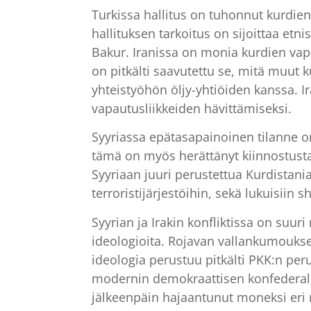
Turkissa hallitus on tuhonnut kurdien
hallituksen tarkoitus on sijoittaa etni
Bakur. Iranissa on monia kurdien vapau
on pitkälti saavutettu se, mitä muut
yhteistyöhön öljy-yhtiöiden kanssa. I
vapautusliikkeiden hävittämiseksi.
Syyriassa epätasapainoinen tilanne on 
tämä on myös herättänyt kiinnostusta l
Syyriaan juuri perustettua Kurdistania t
terroristijärjestöihin, sekä lukuisiin sh
Syyrian ja Irakin konfliktissa on suuri
ideologioita. Rojavan vallankumouks
ideologia perustuu pitkälti PKK:n pe
modernin demokraattisen konfederali
jälkeenpäin hajaantunut moneksi eri ry