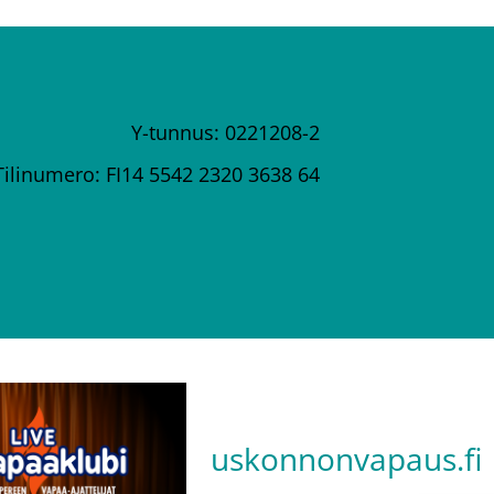
Y-tunnus: 0221208-2
Tilinumero: FI14 5542 2320 3638 64
uskonnonvapaus.fi