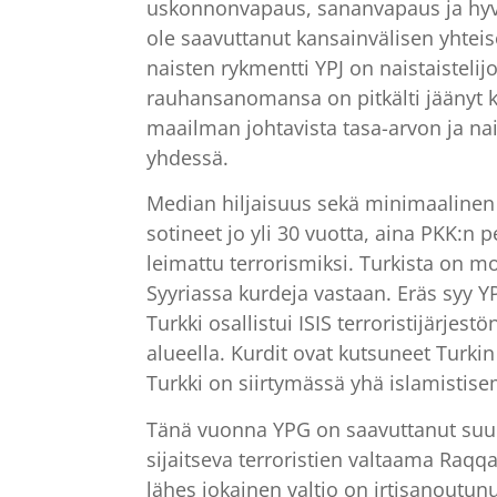
uskonnonvapaus, sananvapaus ja hyvin
ole saavuttanut kansainvälisen yhteis
naisten rykmentti YPJ on naistaistel
rauhansanomansa on pitkälti jäänyt k
maailman johtavista tasa-arvon ja na
yhdessä.
Median hiljaisuus sekä minimaalinen t
sotineet jo yli 30 vuotta, aina PKK:n
leimattu terrorismiksi. Turkista on mo
Syyriassa kurdeja vastaan. Eräs syy YPG
Turkki osallistui ISIS terroristijärje
alueella. Kurdit ovat kutsuneet Turkin
Turkki on siirtymässä yhä islamistis
Tänä vuonna YPG on saavuttanut suuria 
sijaitseva terroristien valtaama Raq
lähes jokainen valtio on irtisanoutunu