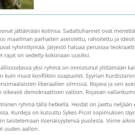
ljoonat jättämään kotinsa. Sadattuhannet ovat menet
 maailman parhaiten aseistettu, rahoitettu ja ideolog
suvat ryhmittymää. Järjestö haluaa perustaa teokraattis
t rajat on vedetty kokonaan uusiksi.
isällissodassa yksi ryhmä on onnistunut ylittämään kaik
in kuin muut konfliktin osapuolet. Syyrian Kurdistan
änsimaalaisten liberaalien silmissä. Rojava ja sen ase
oikeasti demokraattisen valtion. Rojavan vallanku
etninen ryhmä tällä hetkellä. Heidät on jaettu neljään e
tiota. Kurdeja on kutsuttu Sykes-Picot sopimuksen täyd
sin taistelemaan itsenäisyytensä puolesta. Viime aikoi
t uuden aallon.