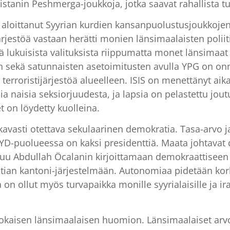
istanin Peshmerga-joukkoja, jotka saavat rahallista tu
 aloittanut Syyrian kurdien kansanpuolustusjoukkojen
järjestöä vastaan herätti monien länsimaalaisten polii
ekä lukuisista valituksista riippumatta monet länsimaa
ujen sekä satunnaisten asetoimitusten avulla YPG on 
yt terroristijärjestöä alueelleen. ISIS on menettänyt a
ia naisia seksiorjuudesta, ja lapsia on pelastettu jou
t on löydetty kuolleina.
kavasti otettava sekulaarinen demokratia. Tasa-arvo 
D-puolueessa on kaksi presidenttiä. Maata johtavat d
tuu Abdullah Öcalanin kirjoittamaan demokraattiseen 
atian kantoni-järjestelmään. Autonomiaa pidetään ko
on ollut myös turvapaikka monille syyrialaisille ja irak
 jokaisen länsimaalaisen huomion. Länsimaalaiset arv