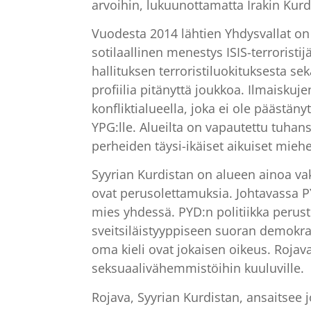
arvoihin, lukuunottamatta Irakin Kurd
Vuodesta 2014 lähtien Yhdysvallat on
sotilaallinen menestys ISIS-terroristi
hallituksen terroristiluokituksesta s
profiilia pitänyttä joukkoa. Ilmaisk
konfliktialueella, joka ei ole päästän
YPG:lle. Alueilta on vapautettu tuhans
perheiden täysi-ikäiset aikuiset miehe
Syyrian Kurdistan on alueen ainoa va
ovat perusolettamuksia. Johtavassa PY
mies yhdessä. PYD:n politiikka perus
sveitsiläistyyppiseen suoran demokr
oma kieli ovat jokaisen oikeus. Rojava 
seksuaalivähemmistöihin kuuluville.
Rojava, Syyrian Kurdistan, ansaitsee