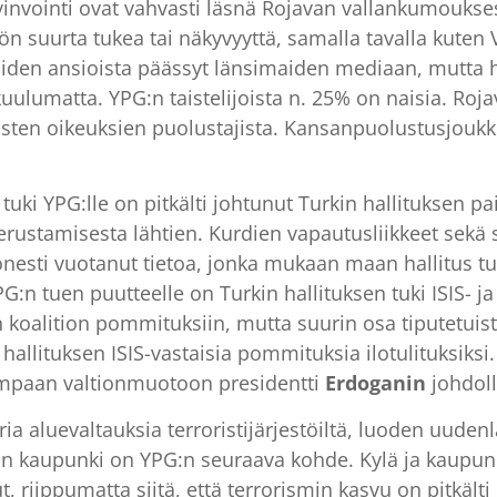
vointi ovat vahvasti läsnä Rojavan vallankumouksess
ön suurta tukea tai näkyvyyttä, samalla tavalla kuten
ijoiden ansioista päässyt länsimaiden mediaan, mutta
uulumatta. YPG:n taistelijoista n. 25% on naisia. Roj
isten oikeuksien puolustajista. Kansanpuolustusjouk
uki YPG:lle on pitkälti johtunut Turkin hallituksen pa
 perustamisesta lähtien. Kurdien vapautusliikkeet sekä
nesti vuotanut tietoa, jonka mukaan maan hallitus tuke
:n tuen puutteelle on Turkin hallituksen tuki ISIS- ja J
stön koalition pommituksiin, mutta suurin osa tiputetu
 hallituksen ISIS-vastaisia pommituksia ilotulituksiks
empaan valtionmuotoon presidentti
Erdoganin
johdoll
aluevaltauksia terroristijärjestöiltä, luoden uudenlai
qan kaupunki on YPG:n seuraava kohde. Kylä ja kaupunk
t, riippumatta siitä, että terrorismin kasvu on pitkält