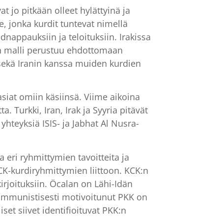
 jo pitkään olleet hylättyinä ja
le, jonka kurdit tuntevat nimellä
dnappauksiin ja teloituksiin. Irakissa
nin malli perustuu ehdottomaan
n sekä Iranin kanssa muiden kurdien
asiat omiin käsiinsä. Viime aikoina
 Turkki, Iran, Irak ja Syyria pitävät
 yhteyksiä ISIS- ja Jabhat Al Nusra-
a eri ryhmittymien tavoitteita ja
-kurdiryhmittymien liittoon. KCK:n
irjoituksiin. Öcalan on Lähi-Idän
kommunistisesti motivoitunut PKK on
set siivet identifioituvat PKK:n