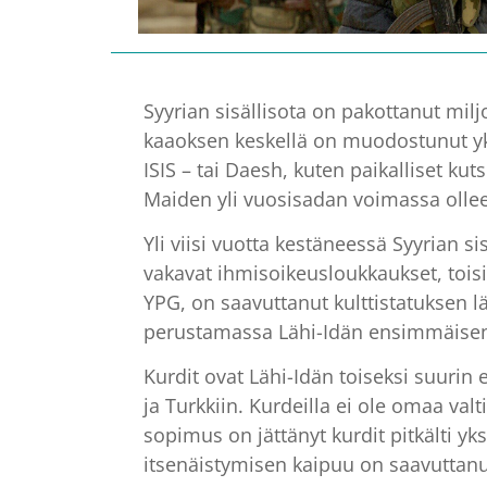
Syyrian sisällisota on pakottanut mi
kaaoksen keskellä on muodostunut yksi
ISIS – tai Daesh, kuten paikalliset kut
Maiden yli vuosisadan voimassa ollee
Yli viisi vuotta kestäneessä Syyrian s
vakavat ihmisoikeusloukkaukset, tois
YPG, on saavuttanut kulttistatuksen l
perustamassa Lähi-Idän ensimmäisen 
Kurdit ovat Lähi-Idän toiseksi suurin 
ja Turkkiin. Kurdeilla ei ole omaa val
sopimus on jättänyt kurdit pitkälti yk
itsenäistymisen kaipuu on saavuttanu