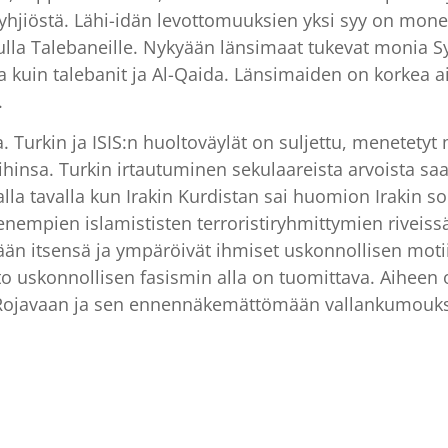
tyhjiöstä. Lähi-idän levottomuuksien yksi syy on mon
vulla Talebaneille. Nykyään länsimaat tukevat monia Sy
 kuin talebanit ja Al-Qaida. Länsimaiden on korkea ai
.
. Turkin ja ISIS:n huoltoväylät on suljettu, menetetyt
hinsa. Turkin irtautuminen sekulaareista arvoista sa
la tavalla kun Irakin Kurdistan sai huomion Irakin so
nempien islamististen terroristiryhmittymien riveissä
mään itsensä ja ympäröivät ihmiset uskonnollisen moti
o uskonnollisen fasismin alla on tuomittava. Aihee
 Rojavaan ja sen ennennäkemättömään vallankumoukse