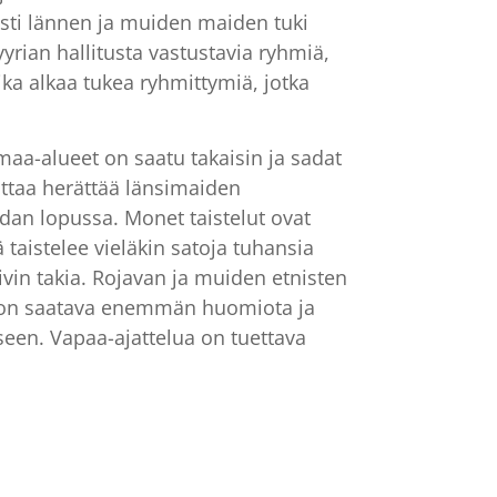
esti lännen ja muiden maiden tuki
yrian hallitusta vastustavia ryhmiä,
ka alkaa tukea ryhmittymiä, jotka
 maa-alueet on saatu takaisin ja sadat
attaa herättää länsimaiden
dan lopussa. Monet taistelut ovat
 taistelee vieläkin satoja tuhansia
ivin takia. Rojavan ja muiden etnisten
n on saatava enemmän huomiota ja
en. Vapaa-ajattelua on tuettava