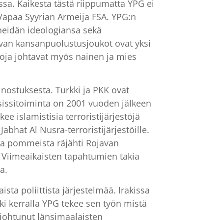
a. Kaikesta tästä riippumatta YPG ei
 Vapaa Syyrian Armeija FSA. YPG:n
 heidän ideologiansa sekä
avan kansanpuolustusjoukot ovat yksi
koja johtavat myös nainen ja mies
inostuksesta. Turkki ja PKK ovat
 sissitoiminta on 2001 vuoden jälkeen
e islamistisia terroristijärjestöjä
abhat Al Nusra-terroristijärjestöille.
ista pommeista räjähti Rojavan
i. Viimeaikaisten tapahtumien takia
a.
sta poliittista järjestelmää. Irakissa
i kerralla YPG tekee sen työn mistä
i johtunut länsimaalaisten