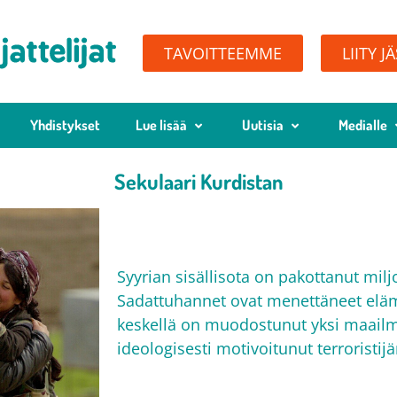
TAVOITTEEMME
LIITY J
Yhdistykset
Lue lisää
Uutisia
Medialle
Sekulaari Kurdistan
Syyrian sisällisota on pakottanut mil
Sadattuhannet ovat menettäneet elä
keskellä on muodostunut yksi maailma
ideologisesti motivoitunut terroristijä