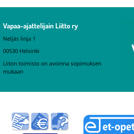
Vapaa-ajattelijain Liitto ry
Neljäs linja 1
00530 Helsinki
Liiton toimisto on avoinna sopimuksen
mukaan