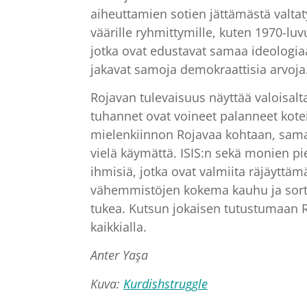
aiheuttamien sotien jättämästä valta
väärille ryhmittymille, kuten 1970-lu
jotka ovat edustavat samaa ideologiaa
jakavat samoja demokraattisia arvoja
Rojavan tulevaisuus näyttää valoisalta
tuhannet ovat voineet palanneet kotei
mielenkiinnon Rojavaa kohtaan, samal
vielä käymättä. ISIS:n sekä monien pie
ihmisiä, jotka ovat valmiita räjäyttä
vähemmistöjen kokema kauhu ja sort
tukea. Kutsun jokaisen tutustumaan
kaikkialla.
Anter Yaşa
Kuva:
Kurdishstruggle