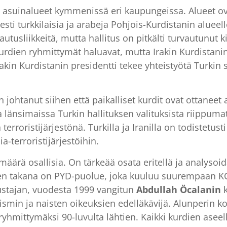
 asuinalueet kymmenissä eri kaupungeissa. Alueet ovat
sesti turkkilaisia ja arabeja Pohjois-Kurdistanin alueel
tusliikkeitä, mutta hallitus on pitkälti turvautunut ki
 kurdien ryhmittymät haluavat, mutta Irakin Kurdista
rakin Kurdistanin presidentti tekee yhteistyötä Turki
johtanut siihen että paikalliset kurdit ovat ottaneet 
änsimaissa Turkin hallituksen valituksista riippumatta.
erroristijärjestönä. Turkilla ja Iranilla on todistetusti
ia-terroristijärjestöihin.
 määrä osallisia. On tärkeää osata eritellä ja analysoid
en takana on PYD-puolue, joka kuuluu suurempaan KCK
rustajan, vuodesta 1999 vangitun
Abdullah Öcalanin
k
smin ja naisten oikeuksien edelläkävijä. Alunperin 
hmittymäksi 90-luvulta lähtien. Kaikki kurdien aseelli