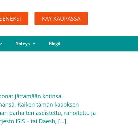
ÄSENEKSI
KÄY KAUPASSA
Yhteys
Blogit
joonat jättämään kotinsa.
mänsä. Kaiken tämän kaaoksen
n parhaiten aseistettu, rahoitettu ja
rjestö ISIS – tai Daesh, […]