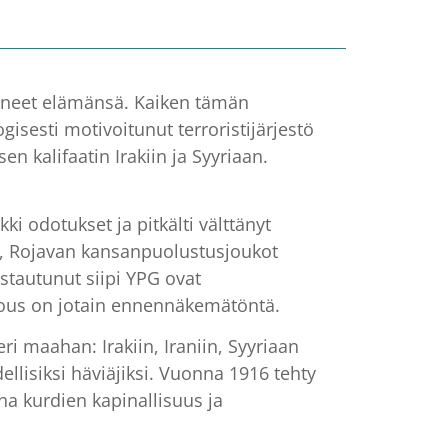
täneet elämänsä. Kaiken tämän
isesti motivoitunut terroristijärjestö
en kalifaatin Irakiin ja Syyriaan.
ki odotukset ja pitkälti välttänyt
in, Rojavan kansanpuolustusjoukot
istautunut siipi YPG ovat
mous on jotain ennennäkemätöntä.
ri maahan: Irakiin, Iraniin, Syyriaan
ellisiksi häviäjiksi. Vuonna 1916 tehty
na kurdien kapinallisuus ja