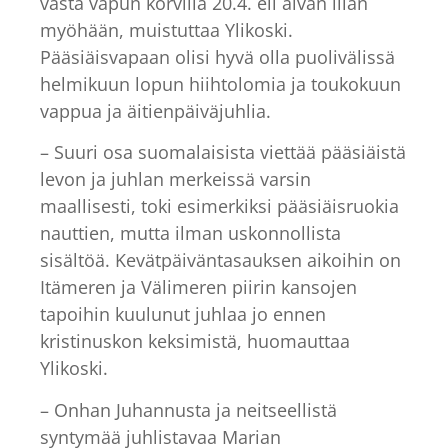
vasta vapun korvilla 20.4. eli aivan liian
myöhään, muistuttaa Ylikoski.
Pääsiäisvapaan olisi hyvä olla puolivälissä
helmikuun lopun hiihtolomia ja toukokuun
vappua ja äitienpäiväjuhlia.
– Suuri osa suomalaisista viettää pääsiäistä
levon ja juhlan merkeissä varsin
maallisesti, toki esimerkiksi pääsiäisruokia
nauttien, mutta ilman uskonnollista
sisältöä. Kevätpäiväntasauksen aikoihin on
Itämeren ja Välimeren piirin kansojen
tapoihin kuulunut juhlaa jo ennen
kristinuskon keksimistä, huomauttaa
Ylikoski.
– Onhan Juhannusta ja neitseellistä
syntymää juhlistavaa Marian