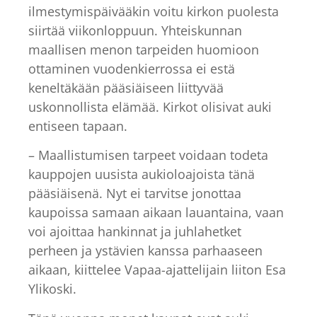
ilmestymispäivääkin voitu kirkon puolesta
siirtää viikonloppuun. Yhteiskunnan
maallisen menon tarpeiden huomioon
ottaminen vuodenkierrossa ei estä
keneltäkään pääsiäiseen liittyvää
uskonnollista elämää. Kirkot olisivat auki
entiseen tapaan.
– Maallistumisen tarpeet voidaan todeta
kauppojen uusista aukioloajoista tänä
pääsiäisenä. Nyt ei tarvitse jonottaa
kaupoissa samaan aikaan lauantaina, vaan
voi ajoittaa hankinnat ja juhlahetket
perheen ja ystävien kanssa parhaaseen
aikaan, kiittelee Vapaa-ajattelijain liiton Esa
Ylikoski.