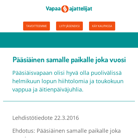
TAVOITTEEMME
LIITY JÄSENEKSI
KÄY KAUPASSA
Pääsiäinen samalle paikalle joka vuosi
Pääsiäisvapaan olisi hyvä olla puolivälissä
helmikuun lopun hiihtolomia ja toukokuun
vappua ja äitienpäiväjuhlia.
Lehdistötiedote 22.3.2016
Ehdotus: Pääsiäinen samalle paikalle joka