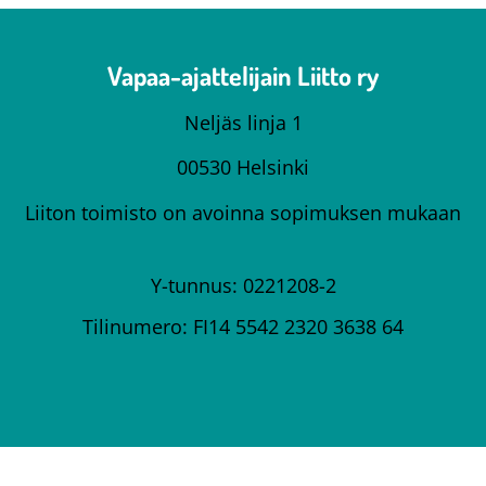
Vapaa-ajattelijain Liitto ry
Neljäs linja 1
00530 Helsinki
Liiton toimisto on avoinna sopimuksen mukaan
Y-tunnus: 0221208-2
Tilinumero: FI14 5542 2320 3638 64