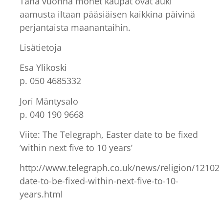
Tänä vuonna monet kaupat ovat auki
aamusta iltaan pääsiäisen kaikkina päivinä
perjantaista maanantaihin.
Lisätietoja
Esa Ylikoski
p. 050 4685332
Jori Mäntysalo
p. 040 190 9668
Viite: The Telegraph, Easter date to be fixed
’within next five to 10 years’
http://www.telegraph.co.uk/news/religion/12102
date-to-be-fixed-within-next-five-to-10-
years.html