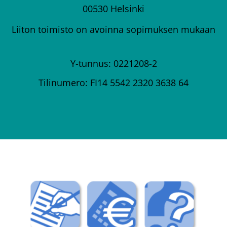
00530 Helsinki
Liiton toimisto on avoinna sopimuksen mukaan
Y-tunnus: 0221208-2
Tilinumero: FI14 5542 2320 3638 64