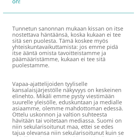
on!
Tunnetun sanonnan mukaan kissan on itse
nostettava häntäänsä, koska kukaan ei tee
sitä sen puolesta. Tämä koskee myös
yhteiskuntavaikuttamista: jos emme pidä
itse ääntä omista tavoitteistamme ja
päämääristämme, kukaan ei tee sitä
puolestamme.
Vapaa-ajattelijoiden tyyliselle
kansalaisjärjestölle näkyvyys on keskeinen
elinehto. Mikäli emme pysty viestimään
suurelle yleisölle, eduskuntaan ja medialle
asiaamme, olemme mahdottoman edessä.
Ottelu uskonnon ja valtion suhteesta
hävitään tai voitetaan mediassa. Suomi on
niin sekularisoitunut maa, ettei se edes
tajua olevansa niin sekularisoitunut kuin se