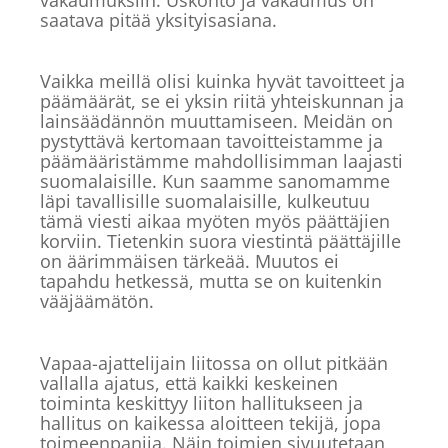
saatava pitää yksityisasiana.
Vaikka meillä olisi kuinka hyvät tavoitteet ja
päämäärät, se ei yksin riitä yhteiskunnan ja
lainsäädännön muuttamiseen. Meidän on
pystyttävä kertomaan tavoitteistamme ja
päämääristämme mahdollisimman laajasti
suomalaisille. Kun saamme sanomamme
läpi tavallisille suomalaisille, kulkeutuu
tämä viesti aikaa myöten myös päättäjien
korviin. Tietenkin suora viestintä päättäjille
on äärimmäisen tärkeää. Muutos ei
tapahdu hetkessä, mutta se on kuitenkin
vääjäämätön.
Vapaa-ajattelijain liitossa on ollut pitkään
vallalla ajatus, että kaikki keskeinen
toiminta keskittyy liiton hallitukseen ja
hallitus on kaikessa aloitteen tekijä, jopa
toimeenpanija. Näin toimien sivuutetaan