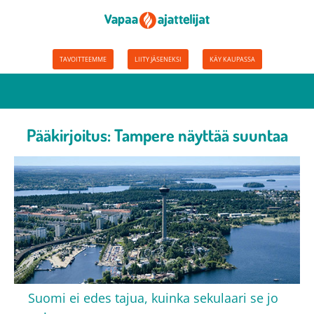
TAVOITTEEMME
LIITY JÄSENEKSI
KÄY KAUPASSA
Pääkirjoitus: Tampere näyttää suuntaa
Suomi ei edes tajua, kuinka sekulaari se jo