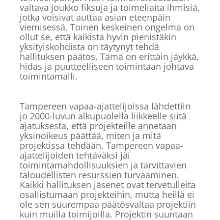
valtava joukko fiksuja ja toimeliaita ihmisiä,
jotka voisivat auttaa asian eteenpäin
viemisessä. Toinen keskeinen ongelma on
ollut se, että kaikista hyvin pienistäkin
yksityiskohdista on täytynyt tehdä
hallituksen päätös. Tämä on erittäin jäykkä,
hidas ja puutteelliseen toimintaan johtava
toimintamalli.
Tampereen vapaa-ajattelijoissa lähdettiin
jo 2000-luvun alkupuolella liikkeelle siitä
ajatuksesta, että projekteille annetaan
yksinoikeus päättää, miten ja mitä
projektissa tehdään. Tampereen vapaa-
ajattelijoiden tehtäväksi jäi
toimintamahdollisuuksien ja tarvittavien
taloudellisten resurssien turvaaminen.
Kaikki hallituksen jäsenet ovat tervetulleita
osallistumaan projekteihin, mutta heillä ei
ole sen suurempaa päätösvaltaa projektiin
kuin muilla toimijoilla. Projektin suuntaan