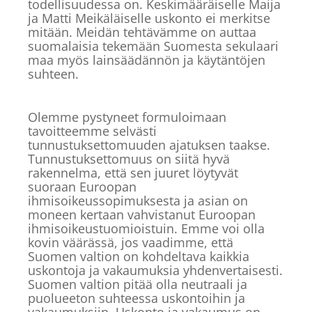
todellisuudessa on. Keskimääräiselle Maija
ja Matti Meikäläiselle uskonto ei merkitse
mitään. Meidän tehtävämme on auttaa
suomalaisia tekemään Suomesta sekulaari
maa myös lainsäädännön ja käytäntöjen
suhteen.
Olemme pystyneet formuloimaan
tavoitteemme selvästi
tunnustuksettomuuden ajatuksen taakse.
Tunnustuksettomuus on siitä hyvä
rakennelma, että sen juuret löytyvät
suoraan Euroopan
ihmisoikeussopimuksesta ja asian on
moneen kertaan vahvistanut Euroopan
ihmisoikeustuomioistuin. Emme voi olla
kovin väärässä, jos vaadimme, että
Suomen valtion on kohdeltava kaikkia
uskontoja ja vakaumuksia yhdenvertaisesti.
Suomen valtion pitää olla neutraali ja
puolueeton suhteessa uskontoihin ja
vakaumuksiin. Uskonto ja vakaumus on