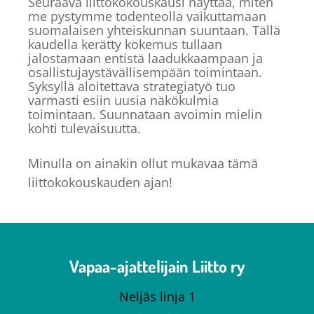
Seuraava liittokokouskausi näyttää, miten
me pystymme todenteolla vaikuttamaan
suomalaisen yhteiskunnan suuntaan. Tällä
kaudella kerätty kokemus tullaan
jalostamaan entistä laadukkaampaan ja
osallistujaystävällisempään toimintaan.
Syksyllä aloitettava strategiatyö tuo
varmasti esiin uusia näkökulmia
toimintaan. Suunnataan avoimin mielin
kohti tulevaisuutta.
Minulla on ainakin ollut mukavaa tämä
liittokokouskauden ajan!
Vapaa-ajattelijain Liitto ry
Neljäs linja 1